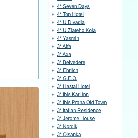
4* Seven Days
4* Top Hotel
4* U Divadla
4* U Zlateho Kola
4* Yasmin
3* Alfa
3* Axa
3* Belvedere
3* Ehrlich
3* G.E.O.
3* Hastal Hotel
3* Ibis Karl Inn
3* Ibis Praha Old Town
3* Italian Residence
3* Jerome House
3* Nordik
3* Olsanka