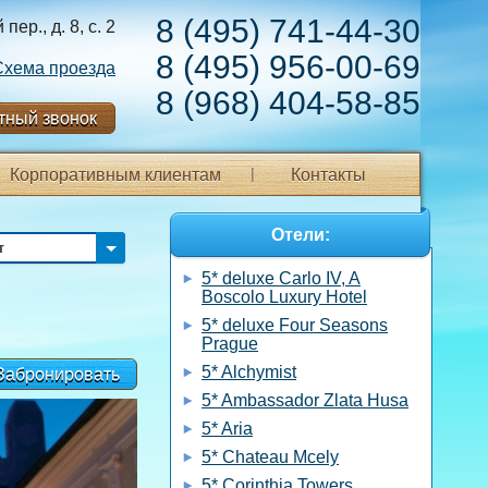
8 (495) 741-44-30
ер., д. 8, с. 2
8 (495) 956-00-69
Схема проезда
8 (968) 404-58-85
тный звонок
Корпоративным клиентам
Контакты
Отели:
т
5* deluxe Carlo IV, A
Boscolo Luxury Hotel
5* deluxe Four Seasons
Prague
5* Alchymist
Забронировать
5* Ambassador Zlata Husa
5* Aria
5* Chateau Mcely
5* Corinthia Towers