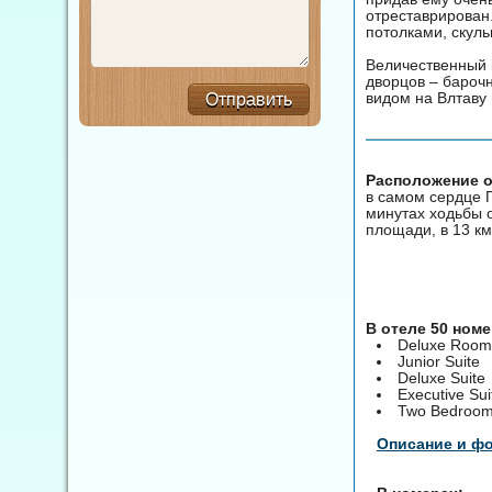
отреставрирован
потолками, скул
Величественный к
дворцов – барочн
видом на Влтаву 
Отправить
Расположение от
в самом сердце П
минутах ходьбы о
площади, в 13 км
В отеле 50 ном
Deluxe Room
Junior Suite
Deluxe Suite
Executive Sui
Two Bedroom
Описание и ф