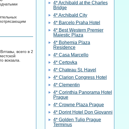
4* Archibald at the Charles
водчатыми
Bridge
4* Archibald City
вительных
с потрясающим
4* Barcelo Praha Hotel
4* Best Western Premier
Majestic Plaza
4* Bohemia Plaza
Residence
Влтавы, всего в 2
4* Casa Marcello
местской
о вокзала.
4* Certovka
4* Chateau St. Havel
4* Clarion Congress Hotel
4* Clementin
4* Corinthia Panorama Hotel
Prague
4* Crowne Plaza Prague
4* Dorint Hotel Don Giovanni
4* Golden Tulip Prague
Terminus