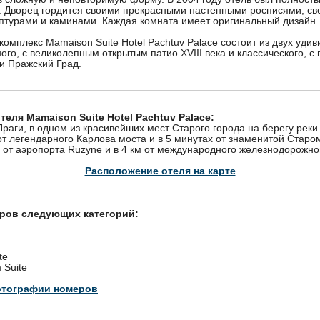
. Дворец гордится своими прекрасными настенными росписями, с
ьптурами и каминами. Каждая комната имеет оригинальный дизайн.
омплекс Mamaison Suite Hotel Pachtuv Palace состоит из двух уди
ого, с великолепным открытым патио XVIII века и классического, 
и Пражский Град.
еля Mamaison Suite Hotel Pachtuv Palace:
раги, в одном из красивейших мест Старого города на берегу реки 
т легендарного Карлова моста и в 5 минутах от знаменитой Старо
 от аэропорта Ruzyne и в 4 км от международного железнодорожног
Расположение отеля на карте
еров следующих категорий:
te
 Suite
отографии номеров