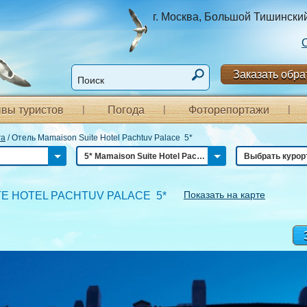
г. Москва, Большой Тишинский п
Заказать обра
вы туристов
Погода
Фоторепортажи
га
/
Отель Mamaison Suite Hotel Pachtuv Palace 5*
5* Mamaison Suite Hotel Pachtuv Palace
Выбрать курор
Показать на карте
TE HOTEL PACHTUV PALACE 5*