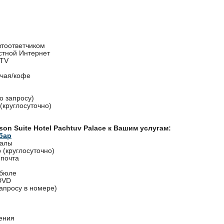
втоответчиком
стной Интернет
 TV
 чая/кофе
о запросу)
 (круглосуточно)
on Suite Hotel Pachtuv Palace к Вашим услугам:
бар
залы
 (круглосуточно)
 почта
ибюле
DVD
апросу в номере)
ения