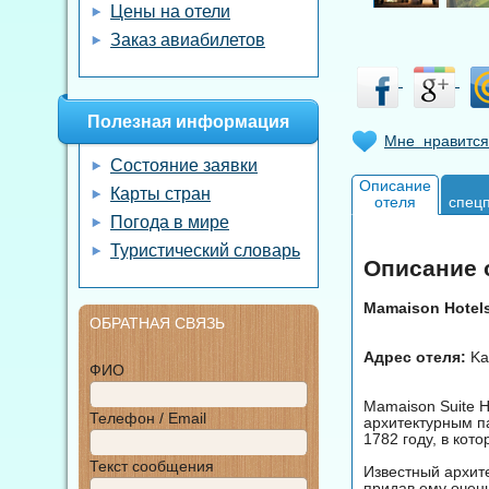
Цены на отели
Заказ авиабилетов
Полезная информация
Мне нравится
Состояние заявки
Описание
Карты стран
отеля
спец
Погода в мире
Туристический словарь
Описание о
Mamaison Hotel
ОБРАТНАЯ СВЯЗЬ
Адрес отеля:
Kar
ФИО
Mamaison Suite H
Телефон / Email
архитектурным п
1782 году, в кот
Текст сообщения
Известный архит
придав ему очен