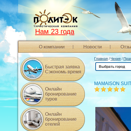
Нам 23 года
О компании
Новости
Отзы
Главная
/
Чехия
/
Пра
Быстрая заявка
Выбрать город
Сэкономь время
MAMAISON SUI
Онлайн
бронирование
туров
Онлайн
бронирование
отелей