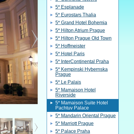
5* Esplanade
5* Eurostars Thalia
5* Grand Hotel Bohemia
5* Hilton Atrium Prague
5* Hilton Prague Old Town
5* Hoffmeister
5* Hotel Paris
5* InterContinental Praha
5* Kempinski Hybernska
Prague
5* Le Palais
5* Mamaison Hotel
Riverside
5* Mamaison Suite Hotel
Pachtuv Palace
5* Mandarin Oriental Prague
5* Marriott Prague
5* Palace Praha