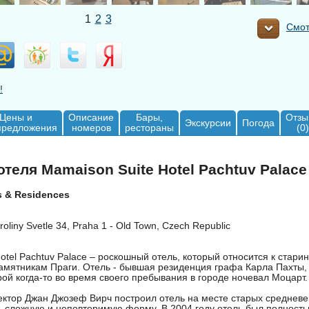
1
2
3
Смот
!
Цены и
Описание
Бары,
Отзы
Экскурсии
Погода
предложения
номеров
рестораны
(0)
теля Mamaison Suite Hotel Pachtuv Palace 5
s & Residences
oliny Svetle 34, Praha 1 - Old Town, Czech Republic
otel Pachtuv Palace – роскошный отель, который относится к стари
амятникам Праги. Отель - бывшая резиденция графа Карла Пахты,
орой когда-то во время своего пребывания в городе ночевал Моцарт.
ектор Джан Джозеф Вирч построил отель на месте старых средневе
ь сложную и неповторимую форму. В 2004 году отель был полност