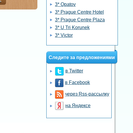
3* Opatov
3* Prague Centre Hotel
3* Prague Centre Plaza
3* U Tri Korunek
3* Victor
Следите за предложениями
в Twitter
в Facebook
через Rss-рассылку
на Яндексе