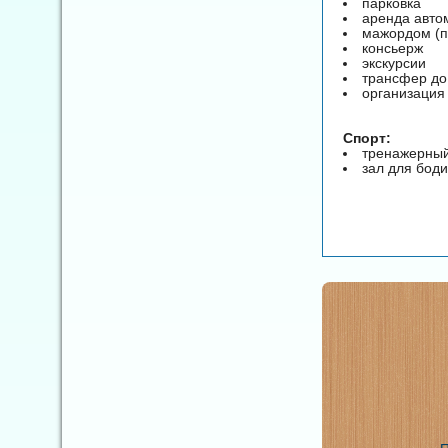
парковка
аренда авто
мажордом (п
консьерж
экскурсии
трансфер до
организация
Спорт:
тренажерный
зал для бод