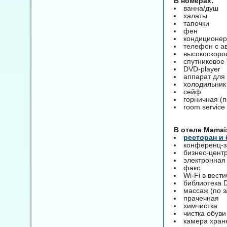
В номерах:
ванна/душ
халаты
тапочки
фен
кондиционер
телефон с а
высокоскоро
спутниковое
DVD-player
аппарат для
холодильник
сейф
горничная (п
room service
B отеле Mamais
ресторан и 
конференц-
бизнес-центр
электронная
факс
Wi-Fi в вест
библиотека 
массаж (по з
прачечная
химчистка
чистка обуви
камера хран