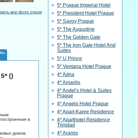
5* Prague Imperial Hotel
реть все фото отеля
5* President Hotel Prague
5* Savoy Prague
5* The Augustine
5* The Golden Gate
5* The Iron Gate Hotel And
Suites
вы
5* U Prince
5* Ventana Hotel Prague
4* Adria
* ()
4* Amarilis
4* Andel's Hotel & Suites
Prague
4* Angelo Hotel Prague
4* Apart-Karee Residence
нным
 построенная в
4* Aparthotel Residence
Trinidad
4* Aramis
ковых домов,
ью