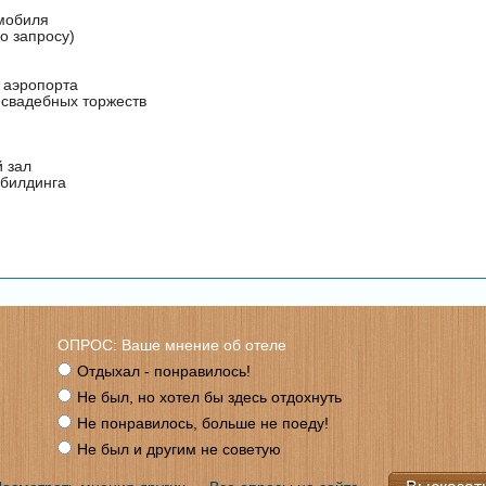
мобиля
о запросу)
 аэропорта
 свадебных торжеств
 зал
ибилдинга
ОПРОС: Ваше мнение об отеле
Отдыхал - понравилось!
Не был, но хотел бы здесь отдохнуть
Не понравилось, больше не поеду!
Не был и другим не советую