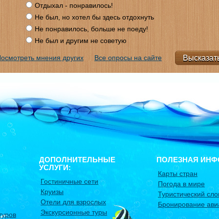
Отдыхал - понравилось!
Не был, но хотел бы здесь отдохнуть
Не понравилось, больше не поеду!
Не был и другим не советую
осмотреть мнения других
Все опросы на сайте
ДОПОЛНИТЕЛЬНЫЕ
ПОЛЕЗНАЯ ИНФ
УСЛУГИ:
Карты стран
Гостиничные сети
Погода в мире
Круизы
Туристический сло
Отели для взрослых
Бронирование ави
Экскурсионные туры
туров