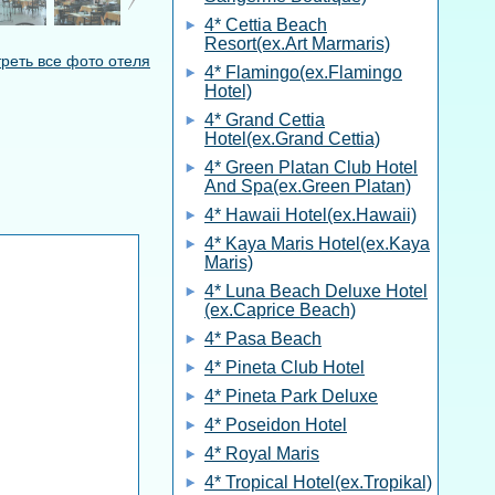
4* Cettia Beach
Resort(ex.Art Marmaris)
реть все фото отеля
4* Flamingo(ex.Flamingo
Hotel)
4* Grand Cettia
Hotel(ex.Grand Cettia)
4* Green Platan Club Hotel
And Spa(ex.Green Platan)
4* Hawaii Hotel(ex.Hawaii)
4* Kaya Maris Hotel(ex.Kaya
Maris)
4* Luna Beach Deluxe Hotel
(ex.Caprice Beach)
4* Pasa Beach
4* Pineta Club Hotel
4* Pineta Park Deluxe
4* Poseidon Hotel
4* Royal Maris
4* Tropical Hotel(ex.Tropikal)