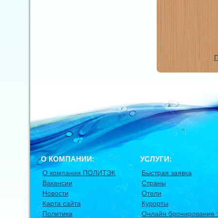
П
О КОМПАНИИ:
УСЛУГИ:
О компании ПОЛИТЭК
Быстрая заявка
Вакансии
Страны
Новости
Отели
Карта сайта
Курорты
Политика
Онлайн бронирование 