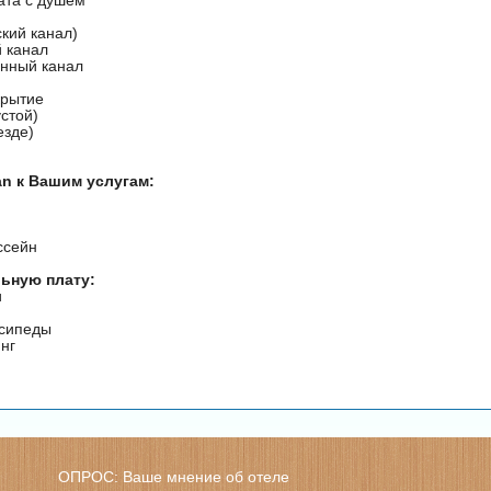
ский канал)
 канал
нный канал
крытие
стой)
езде)
an к Вашим услугам:
ссейн
ьную плату:
и
осипеды
нг
ОПРОС: Ваше мнение об отеле