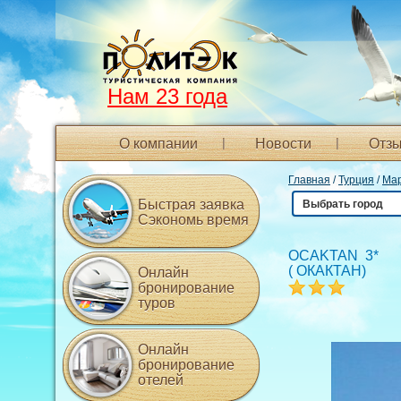
Нам 23 года
О компании
Новости
Отзы
Главная
/
Турция
/
Ма
Быстрая заявка
Выбрать город
Сэкономь время
OCAKTAN 3*
(
ОКАКТАН
)
Онлайн
бронирование
туров
Онлайн
бронирование
отелей