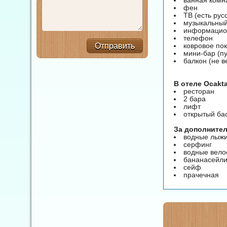
фен
ТВ (есть рус
музыкальный
информацио
телефон
ковровое по
Отправить
мини-бар (пу
балкон (не в
В отеле Ocakt
ресторан
2 бара
лифт
открытый ба
За дополнител
водные лыж
серфинг
водные вел
бананасейли
сейф
прачечная