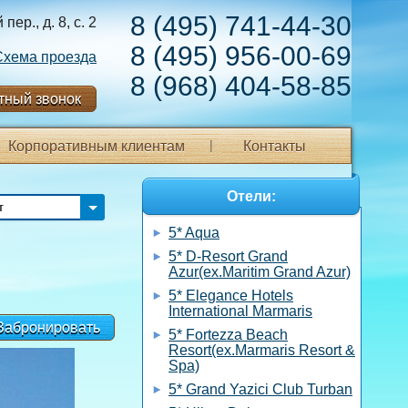
8 (495) 741-44-30
ер., д. 8, с. 2
8 (495) 956-00-69
Схема проезда
8 (968) 404-58-85
тный звонок
Корпоративным клиентам
Контакты
Отели:
т
5* Aqua
5* D-Resort Grand
Azur(ex.Maritim Grand Azur)
5* Elegance Hotels
International Marmaris
Забронировать
5* Fortezza Beach
Resort(ex.Marmaris Resort &
Spa)
5* Grand Yazici Club Turban