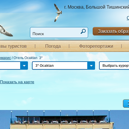
г. Москва, Большой Тишинский п
Заказать обра
вы туристов
Погода
Фоторепортажи
рмарис
/
Отель Ocaktan 3*
3* Ocaktan
Выбрать курор
Показать на карте