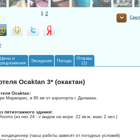
1
2
Смот
!
Цены и
Отзывы
Экскурсии
Погода
предложения
(2)
теля Ocaktan 3* (окактан)
теля Ocaktan:
ре Мармарис, в 95 км от аэропорта г. Даламан.
из пятиэтажного здания:
Rooms (из них 24 - с видом на море. 22 кв.м; макс 2 чел.)
 кондиционер (часы работы зависят от погодных условий)
ата с душем