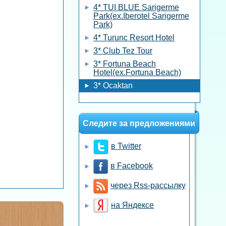
4* TUI BLUE Sarigerme
Park(ex.Iberotel Sarigerme
Park)
4* Turunc Resort Hotel
3* Club Tez Tour
3* Fortuna Beach
Hotel(ex.Fortuna Beach)
3* Ocaktan
Следите за предложениями
в Twitter
в Facebook
через Rss-рассылку
на Яндексе