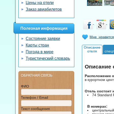
Цены на отели
Заказ авиабилетов
Полезная информация
Мне нравится
Состояние заявки
Карты стран
Описание
отеля
спец
Погода в мире
Туристический словарь
Описание о
ОБРАТНАЯ СВЯЗЬ
Расположение о
в курортном цент
ФИО
Отель состоит 
74 Standard 
Телефон / Email
В номерах:
Текст сообщения
центральный
ванная комн