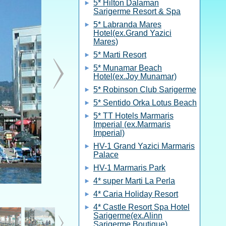
5* Hilton Dalaman
Sarigerme Resort & Spa
5* Labranda Mares
Hotel(ex.Grand Yazici
Mares)
5* Marti Resort
5* Munamar Beach
Hotel(ex.Joy Munamar)
5* Robinson Club Sarigerme
5* Sentido Orka Lotus Beach
5* TT Hotels Marmaris
Imperial (ex.Marmaris
Imperial)
HV-1 Grand Yazici Marmaris
Palace
HV-1 Marmaris Park
4* super Marti La Perla
4* Caria Holiday Resort
4* Castle Resort Spa Hotel
Sarigerme(ex.Alinn
Sarigerme Boutique)