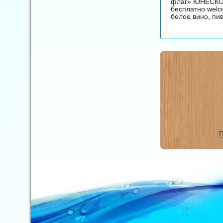
флаг» ЮНЕСКО (
бесплатно welс
белое вино, пи
П