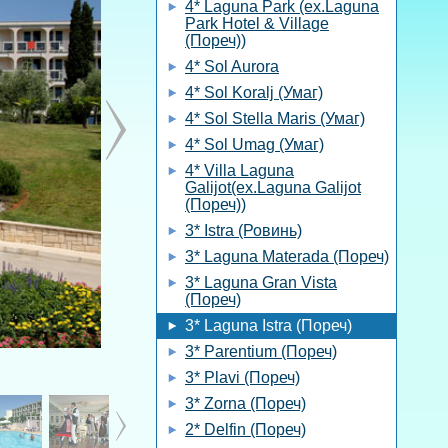
4* Laguna Park (ex.Laguna
Park Hotel & Village
(Пореч))
4* Sol Aurora
4* Sol Koralj (Умаг)
4* Sol Stella Maris (Умаг)
4* Sol Umag (Умаг)
4* Villa Laguna
Galijot(ex.Laguna Galijot
(Пореч))
3* Istra (Ровинь)
3* Laguna Materada (Пореч)
3* Laguna Gran Vista
(Пореч)
3* Laguna Istra (Пореч)
3* Parentium (Пореч)
3* Plavi (Пореч)
3* Zorna (Пореч)
2* Delfin (Пореч)