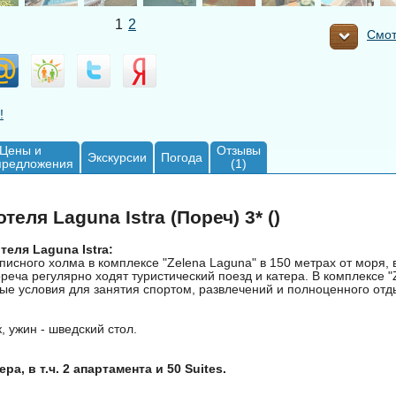
1
2
Смот
!
Цены и
Отзывы
Экскурсии
Погода
предложения
(1)
теля Laguna Istra (Пореч) 3* ()
еля Laguna Istra:
исного холма в комплексе "Zelena Laguna" в 150 метрах от моря, в
реча регулярно ходят туристический поезд и катера. В комплексе "
ые условия для занятия спортом, развлечений и полноценного отд
к, ужин - шведский стол.
ра, в т.ч. 2 апартамента и 50 Suites.