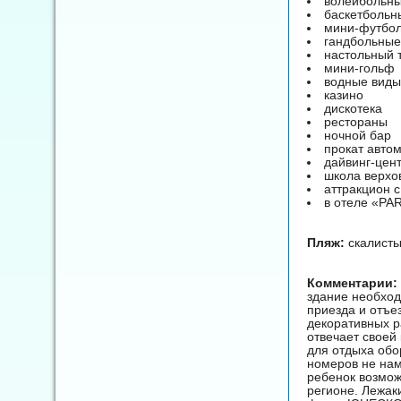
волейбольн
баскетбольн
мини-футбо
гандбольные
настольный 
мини-гольф
водные виды
казино
дискотека
рестораны
ночной бар
прокат авто
дайвинг-цен
школа верхо
аттракцион 
в отеле «PA
Пляж:
скалист
Комментарии:
здание необход
приезда и отъе
декоративных р
отвечает своей
для отдыха об
номеров не нам
ребенок возмож
регионе. Лежак