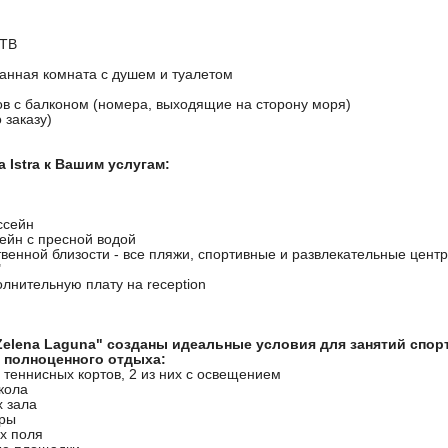
 ТВ
анная комната с душем и туалетом
ов с балконом (номера, выходящие на сторону моря)
 заказу)
 Istra к Вашим услугам:
ссейн
ейн с пресной водой
твенной близости - все пляжи, спортивные и развлекательные цент
"
лнительную плату на reception
Zelena Laguna" созданы идеальные условия для занятий спор
 полноценного отдыха:
 теннисных кортов, 2 из них с освещением
кола
х зала
тры
х поля