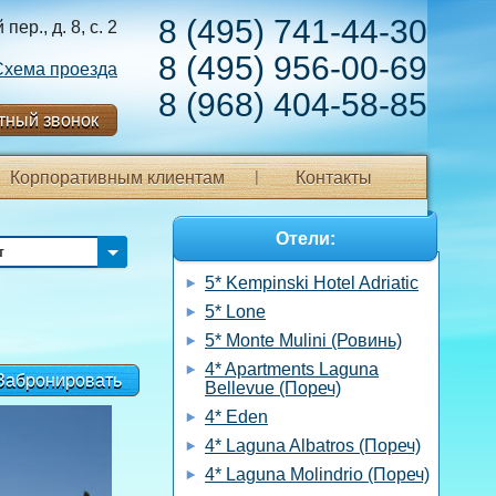
8 (495) 741-44-30
ер., д. 8, с. 2
8 (495) 956-00-69
Схема проезда
8 (968) 404-58-85
тный звонок
Корпоративным клиентам
Контакты
Отели:
т
5* Kempinski Hotel Adriatic
5* Lone
5* Monte Mulini (Ровинь)
4* Apartments Laguna
Забронировать
Bellevue (Пореч)
4* Eden
4* Laguna Albatros (Пореч)
4* Laguna Molindrio (Пореч)