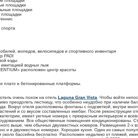
ые площадки
ые площадки
льные площадки
 площадки
теннис
 спорта
мобилей, мопедов, велосипедов и спортивного инвентаря
тр PADI
вой езды
с имитацией водных лыж
RENTIUM» расположен центр красоты
ые плато и бетонированные платформы.
отель очень похож на отель
Laguna Gran Vista
. Чтобы войти непос
имо преодолеть лестницу, что особенно неудобно при наличии баг
зда. Вокруг отеля расположены фонтаны с подсветкой, внутри мног
астений и со вкусом составленных икебан. После реконструкции о
 категории, имеет уютные номера с прекрасным интерьером и вс
орудованием. Все общественные помещения кондиционированы. Ст
ного выше, чем обычных двухместных номеров. Размещение 2-х в
но и в двухместных номерах. Хорошая кухня. Один из самых попу
и около бассейна бесплатно. Расположен недалеко от пляжей, им