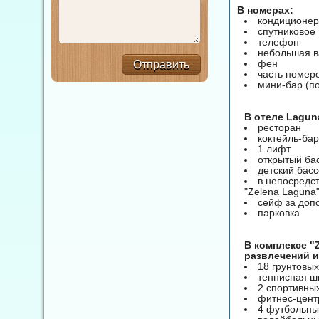
В номерах:
кондиционер
спутниковое
телефон
небольшая в
фен
Отправить
часть номер
мини-бар (по
В отеле Laguna
ресторан
коктейль-бар
1 лифт
открытый ба
детский басс
в непосредс
"Zelena Laguna
сейф за допо
парковка
В комплексе "
развлечений и
18 грунтовых
теннисная ш
2 спортивны
фитнес-цен
4 футбольны