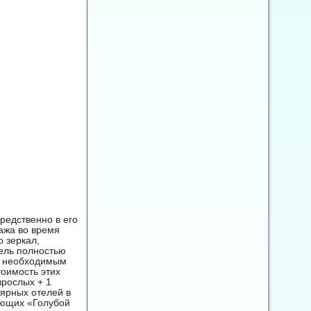
редственно в его
ажа во время
о зеркал,
тель полностью
ем необходимым
оимость этих
зрослых + 1
лярных отелей в
еющих «Голубой