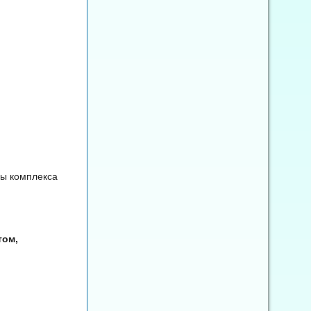
ры комплекса
том,