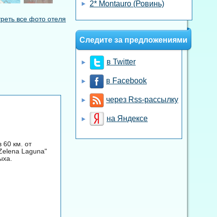
2* Montauro (Ровинь)
реть все фото отеля
Следите за предложениями
в Twitter
в Facebook
через Rss-рассылку
на Яндексе
 60 км. от
Zelena Laguna"
ыха.