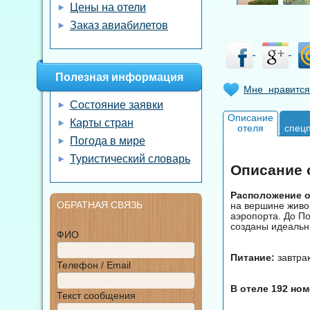
Цены на отели
Заказ авиабилетов
Полезная информация
Мне нравится
Состояние заявки
Описание
Карты стран
отеля
спец
Погода в мире
Туристический словарь
Описание о
Расположение от
ОБРАТНАЯ СВЯЗЬ
на вершине живоп
аэропорта. До По
созданы идеальн
ФИО
Питание:
завтра
Телефон / Email
В отеле 192 номе
Текст сообщения