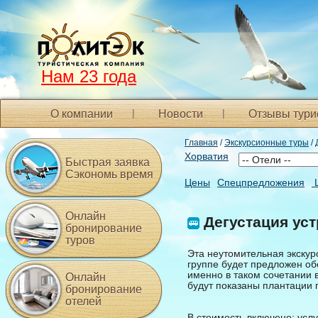
Нам 23 года
О компании
Новости
Отзывы тури
Главная
/
Экскурсионные туры
/ 
Хорватия
Быстрая заявка
Сэкономь время
Цены
Спецпредложения
Онлайн
Дегустация уст
бронирование
туров
Эта неутомительная экску
группе будет предложен об
именно в таком сочетании 
Онлайн
будут показаны плантации 
бронирование
отелей
В стоимость включено: услу