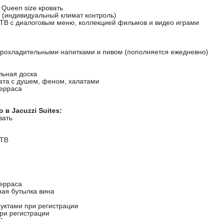
и Queen size кровать
 (индивидуальный климат контроль)
 ТВ с диалоговым меню, коллекцией фильмов и видео играми
прохладительными напитками и пивом (пополняется ежедневно)
льная доска
ата с душем, феном, халатами
терраса
в Jacuzzi Suites:
вать
 ТВ
терраса
ная бутылка вина
руктами при регистрации
при регистрации