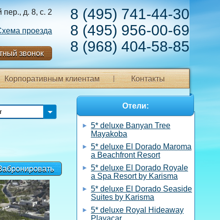
8 (495) 741-44-30
ер., д. 8, с. 2
8 (495) 956-00-69
Схема проезда
8 (968) 404-58-85
тный звонок
Корпоративным клиентам
Контакты
Отели:
т
5* deluxe Banyan Tree
Mayakoba
5* deluxe El Dorado Maroma
a Beachfront Resort
5* deluxe El Dorado Royale
Забронировать
a Spa Resort by Karisma
5* deluxe El Dorado Seaside
Suites by Karisma
5* deluxe Royal Hideaway
Playacar