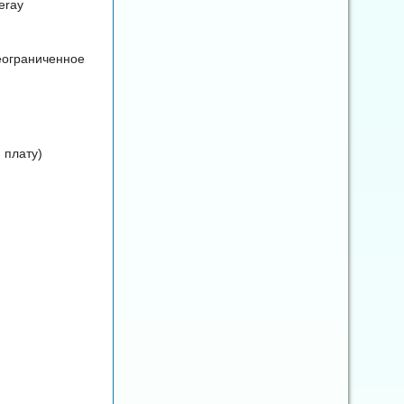
eray
еограниченное
 плату)