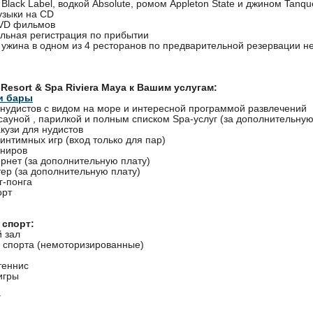
и Black Label, водкой Absolute, ромом Appleton State и джином Tanqu
узыки на CD
DVD фильмов
льная регистрация по прибытии
 ужина в одном из 4 ресторанов по предварительной резервации н
 Resort & Spa Riviera Maya к Вашим услугам:
и бары
 нудистов с видом на море и интересной программой развлечений
сауной , парилкой и полным списком Spa-услуг (за дополнительную
кузи для нудистов
интимных игр (вход только для пар)
ениров
рнет (за дополнительную плату)
тер (за дополнительную плату)
г-понга
орт
 спорт:
 зал
 спорта (немоторизированные)
теннис
игры
г