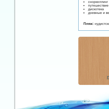
сноркеллинг
путешествие
дискотека
дневные и в
Пляж:
нудистск
П