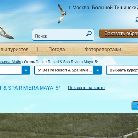
г. Москва, Большой Тишинский п
Заказать обра
вы туристов
Погода
Фоторепортажи
вьера-Майя
/
Отель Desire Resort & Spa Riviera Maya 5*
5* Desire Resort & Spa Riviera Maya
Выбрать курор
Показать на карте
 & SPA RIVIERA MAYA 5*