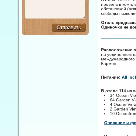
провела в компле
обстановкой (вкл
свободы позволя
Отель предназна
Одиночки не до
Отправить
Расположение от
на уединенном пл
международного а
Кармен.
Питание:
All Inc
В отеле 114 но
34 Ocean Vi
64 Garden V
4 Ocean View
2 Garden Vie
10 Oceanfron
Описание и ф