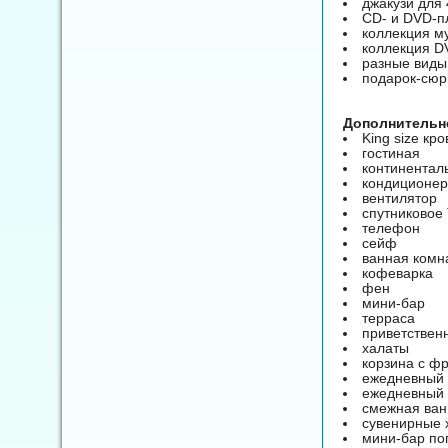
джакузи для 
CD- и DVD-п
коллекция м
коллекция 
разные виды
подарок-сюр
Дополнительно
King size кро
гостиная
континентал
кондиционер
вентилятор
спутниковое
телефон
сейф
ванная комн
кофеварка
фен
мини-бар
терраса
приветствен
халаты
корзина с ф
ежедневный 
ежедневный 
смежная ван
сувенирные 
мини-бар по