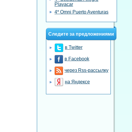
Playacar
4* Omni Puerto Aventuras
Следите за предложениями
в Twitter
в Facebook
через Rss-рассылку
на Яндексе