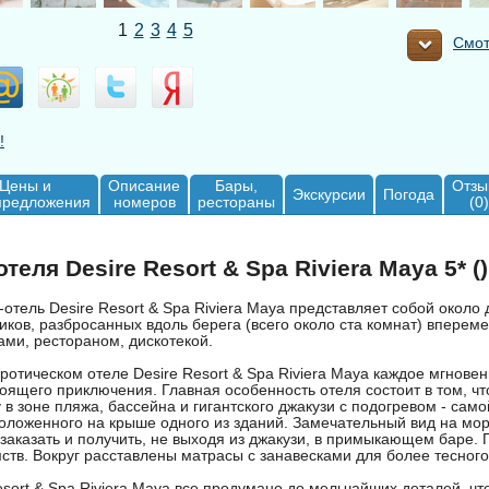
1
2
3
4
5
Смот
!
Цены и
Описание
Бары,
Отзы
Экскурсии
Погода
предложения
номеров
рестораны
(0)
теля Desire Resort & Spa Riviera Maya 5* ()
-отель Desire Resort & Spa Riviera Maya представляет собой около 
ков, разбросанных вдоль берега (всего около ста комнат) вперем
ами, рестораном, дискотекой.
эротическом отеле Desire Resort & Spa Riviera Maya каждое мгнове
щего приключения. Главная особенность отеля состоит в том, что
 в зоне пляжа, бассейна и гигантского джакузи с подогревом - сам
оложенного на крыше одного из зданий. Замечательный вид на мор
заказать и получить, не выходя из джакузи, в примыкающем баре.
ств. Вокруг расставлены матрасы с занавесками для более тесног
esort & Spa Riviera Maya все продумано до мельчайших деталей, ч