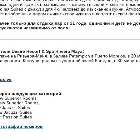
ксе одни из самых незабываемых каникул в своей жизни: от номер
ючая Suites с джакузи для 4-х человек) до изысканной кухни. Атмо
ет влюбленным парам оживить свои чувства и воплотить свои фанта
чен только для отдыха пар от 21 года, одиночки и дети не до
пускаются независимо от пола.
еля Desire Resort & Spa Riviera Maya:
яже на Ривьера-Майя, в Заливе Petempich в Puerto Morelos, в 20 
эропорта Канкуна, рядом с курортной зоной Канкуна, в 30 минута
lusive
меров следующих категорий:
ew Superior Rooms
iew Superior Rooms
 Jacuzzi Suites
w Jacuzzi Suites
t Passion Suites
отографии номеров