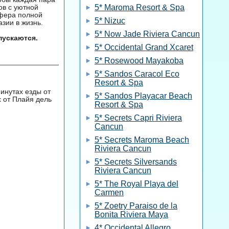
ов с уютной
5* Maroma Resort & Spa
сфера полной
5* Nizuc
зии в жизнь.
5* Now Jade Riviera Cancun
пускаются.
5* Occidental Grand Xcaret
5* Rosewood Mayakoba
5* Sandos Caracol Eco
Resort & Spa
минутах езды от
5* Sandos Playacar Beach
х от Плайя дель
Resort & Spa
5* Secrets Capri Riviera
Cancun
5* Secrets Maroma Beach
Riviera Cancun
5* Secrets Silversands
Riviera Cancun
5* The Royal Playa del
Carmen
5* Zoetry Paraiso de la
Bonita Riviera Maya
4* Occidental Allegro