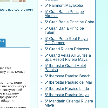
5* Fairmont Mayakoba
реть все фото отеля
5* Gran Bahia Principe
Akumal
5* Gran Bahia Principe Coba
5* Gran Bahia Principe
Tulum
5* Gran Porto Real Playa
вы
Del Carmen
5* Grand Riviera Princess
5* Grand Velas All Suites &
Spa Resort Riviera Maya
5* Iberostar Grand Hotel
десятка
Paraiso
ешку с пальмами,
5* Iberostar Paraiso Beach
5* Iberostar Paraiso del Mar
ние наполнено
 его гости могут
5* Iberostar Paraiso Lindo
ой сексуальной
е и саванну.
5* Iberostar Paraiso Maya
 Прекрасное
о общения.
5* Mandarin Oriental Riviera
Maya
тобы каждая пара