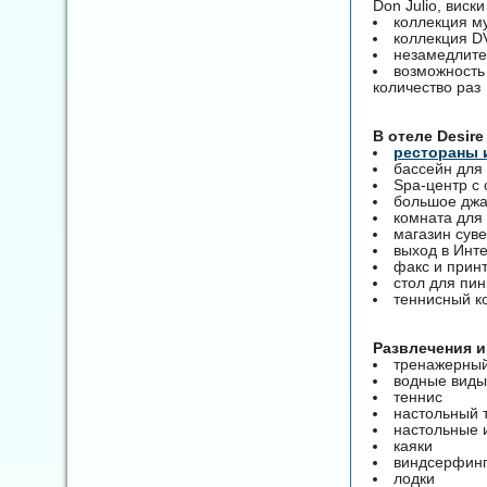
Don Julio, виск
коллекция м
коллекция 
незамедлите
возможность
количество раз
B отеле Desire
рестораны 
бассейн для
Spa-центр с 
большое джа
комната для 
магазин сув
выход в Инте
факс и прин
стол для пин
теннисный к
Развлечения и
тренажерный
водные виды
теннис
настольный 
настольные 
каяки
виндсерфин
лодки