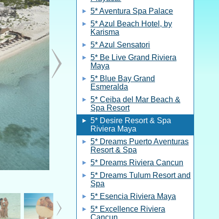
5* Aventura Spa Palace
5* Azul Beach Hotel, by
Karisma
5* Azul Sensatori
5* Be Live Grand Riviera
Maya
5* Blue Bay Grand
Esmeralda
5* Ceiba del Mar Beach &
Spa Resort
5* Desire Resort & Spa
Riviera Maya
5* Dreams Puerto Aventuras
Resort & Spa
5* Dreams Riviera Cancun
5* Dreams Tulum Resort and
Spa
5* Esencia Riviera Maya
5* Excellence Riviera
Cancun