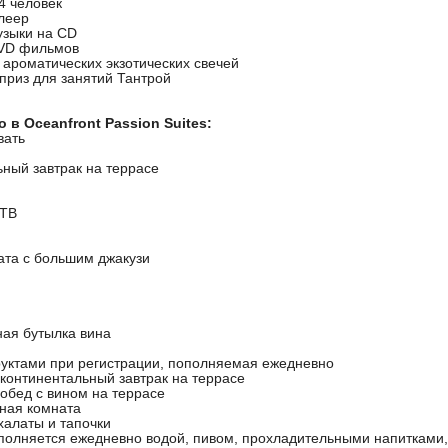
4 человек
леер
узыки на CD
DVD фильмов
 ароматических экзотических свечей
приз для занятий Тантрой
 в Oceanfront Passion Suites:
вать
ьный завтрак на террасе
 ТВ
ата с большим джакузи
ная бутылка вина
руктами при регистрации, пополняемая ежедневно
континентальный завтрак на террасе
обед с вином на террасе
ная комната
халаты и тапочки
полняется ежедневно водой, пивом, прохладительными напитками, 