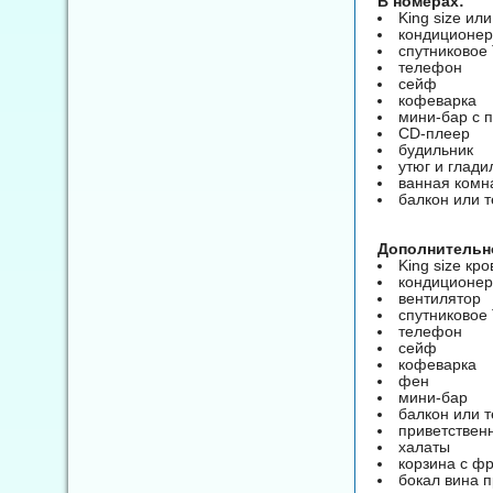
В номерах:
King size ил
кондиционер
спутниковое
телефон
сейф
кофеварка
мини-бар с 
CD-плеер
будильник
утюг и глади
ванная комн
балкон или 
Дополнительно 
King size кро
кондиционер
вентилятор
спутниковое
телефон
сейф
кофеварка
фен
мини-бар
балкон или 
приветствен
халаты
корзина с ф
бокал вина 