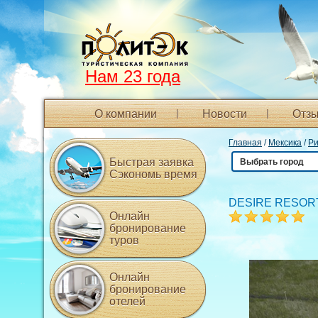
Нам 23 года
О компании
Новости
Отзы
Главная
/
Мексика
/
Ри
Быстрая заявка
Выбрать город
Сэкономь время
DESIRE RESORT
Онлайн
бронирование
туров
Онлайн
бронирование
отелей