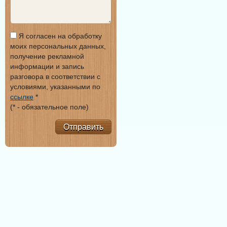
Я согласен на обработку
моих персональных данных,
получение рекламной
информации и запись
разговора в соответствии с
условиями, указанными по
ссылке
*
(* - обязательное поле)
Отправить