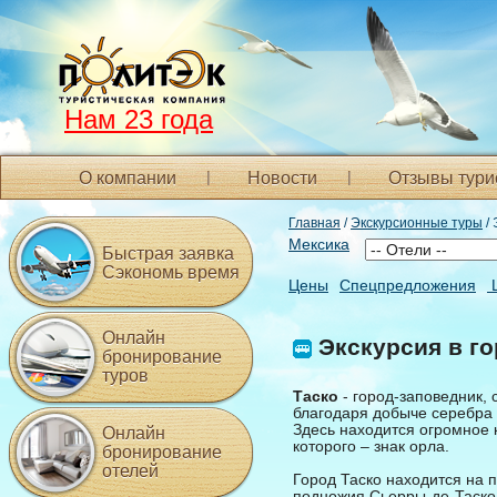
Нам 23 года
О компании
Новости
Отзывы тури
Главная
/
Экскурсионные туры
/ 
Мексика
Быстрая заявка
Сэкономь время
Цены
Спецпредложения
Онлайн
Экскурсия в го
бронирование
туров
Таско
- город-заповедник, 
благодаря добыче серебра 
Здесь находится огромное 
Онлайн
которого – знак орла.
бронирование
отелей
Город Таско находится на 
подножия Сьерры-де-Таско, 