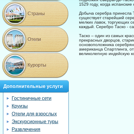
1529 году, когда испанские
Добыча серебра принесла Т
Страны
существует старейший сере
мелких лавок, торгующих 
каждый. Серебро Таско - с
Таско – один из самых кра
Отели
прекрасных дворцов, старин
основоположника серебрян
американца Спартлинга, от
великолепную индейскую ко
Курорты
Дополнительные услуги
Гостиничные сети
Круизы
Отели для взрослых
Экскурсионные туры
Развлечения