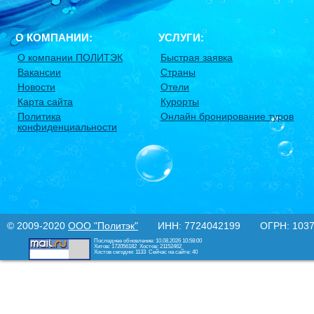
О КОМПАНИИ:
УСЛУГИ:
О компании ПОЛИТЭК
Быстрая заявка
Вакансии
Страны
Новости
Отели
Карта сайта
Курорты
Политика
Онлайн бронирование туров
конфиденциальности
© 2009-2020
ООО "Политэк"
ИНН: 7724042199 ОГРН: 10377
Последнее обновление: 10.08.2026 10:58:00
Хитов: 172056182
Хостов: 21152462
Хостов сегодня: 1133
Сейчас на сайте: 40