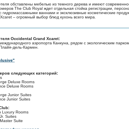
теля обставлены мебелью из темного дерева и имеют современно
омеров The Club Royal ждет отдельная стойка регистрации, персон
с гидромассажными ваннами и эксклюзивные косметические продук
 Xcaret – огромный выбор блюд кухонь всего мира.
еля Occidental Grand Xcaret:
 международного аэропорта Канкуна, рядом с экологическим парком
 Плайя-дель-Кармен.
clusive"
меров следующих категорий:
s
erge Deluxe Rooms
ce Deluxe Rooms
rge Junior Suites
e Junior Suites
Club:
b Luxury Rooms
Jr. Suites
Master Suite