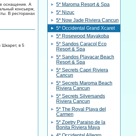
е оснащение. А
5* Maroma Resort & Spa
альный консьерж,
5* Nizuc
ты. В ресторанах
5* Now Jade Riviera Cancun
5* Occidental Grand Xcaret
5* Rosewood Mayakoba
5* Sandos Caracol Eco
 Шкарет, в 5
Resort & Spa
5* Sandos Playacar Beach
Resort & Spa
5* Secrets Capri Riviera
Cancun
5* Secrets Maroma Beach
Riviera Cancun
5* Secrets Silversands
Riviera Cancun
5* The Royal Playa del
Carmen
5* Zoetry Paraiso de la
Bonita Riviera Maya
4* Occidental Allegro