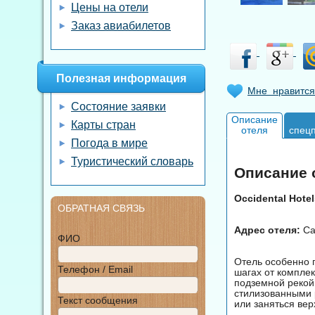
Цены на отели
Заказ авиабилетов
Полезная информация
Мне нравится
Состояние заявки
Описание
Карты стран
отеля
спец
Погода в мире
Туристический словарь
Описание о
Occidental Hotel
ОБРАТНАЯ СВЯЗЬ
Адрес отеля:
Car
ФИО
Отель особенно 
Телефон / Email
шагах от комплек
подземной рекой
стилизованными 
Текст сообщения
или заняться вер