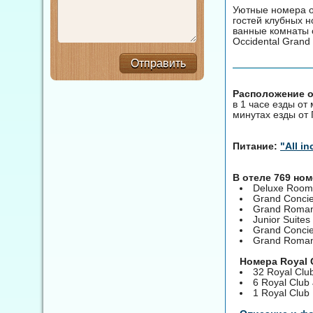
Уютные номера о
гостей клубных н
ванные комнаты 
Occidental Grand
Отправить
Расположение от
в 1 часе езды от
минутах езды от
Питание:
"All in
В отеле 769 но
Deluxe Room
Grand Conci
Grand Roman
Junior Suites
Grand Concie
Grand Romanc
Номера Royal 
32 Royal Clu
6 Royal Club 
1 Royal Club 