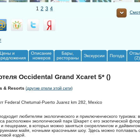
1
2
3
4
Смот
!
Цены и
Описание
Бары,
Отзы
Экскурсии
Погода
предложения
номеров
рестораны
(2)
теля Occidental Grand Xcaret 5* ()
s & Resorts
(другие отели этой сети)
r Federal Chetumal-Puerto Juarez km 282, Mexico
подходит любителям экологического и приключенческого туризма: в
са расположен экологический парк Шкарет с его экзотической фло
 и пещерами, в которых можно заняться снореллингом и дайвингом
руинами майя, ночными красочными шоу. Здесь можно поплавать
ховой ездой.