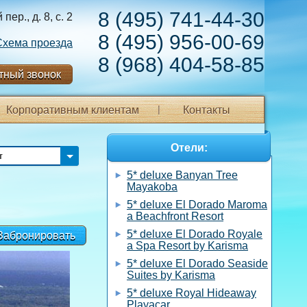
8 (495) 741-44-30
ер., д. 8, с. 2
8 (495) 956-00-69
Схема проезда
8 (968) 404-58-85
тный звонок
Корпоративным клиентам
Контакты
Отели:
т
5* deluxe Banyan Tree
Mayakoba
5* deluxe El Dorado Maroma
a Beachfront Resort
5* deluxe El Dorado Royale
Забронировать
a Spa Resort by Karisma
5* deluxe El Dorado Seaside
Suites by Karisma
5* deluxe Royal Hideaway
Playacar