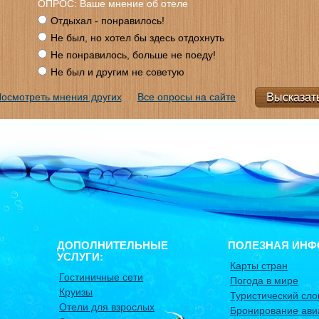
ОПРОС: Ваше мнение об отеле
Отдыхал - понравилось!
Не был, но хотел бы здесь отдохнуть
Не понравилось, больше не поеду!
Не был и другим не советую
осмотреть мнения других
Все опросы на сайте
ДОПОЛНИТЕЛЬНЫЕ
ПОЛЕЗНАЯ ИНФ
УСЛУГИ:
Карты стран
Гостиничные сети
Погода в мире
Круизы
Туристический сло
Отели для взрослых
Бронирование ави