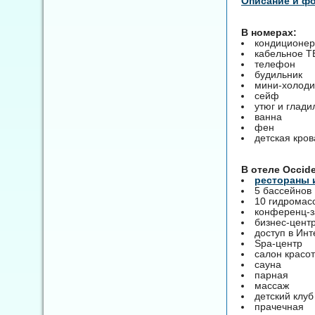
Описание и ф
В номерах:
кондиционер
кабельное Т
телефон
будильник
мини-холоди
сейф
утюг и глади
ванна
фен
детская кров
B отеле Occide
рестораны 
5 бассейнов
10 гидромас
конференц-
бизнес-цент
доступ в Инт
Spa-центр
салон красо
сауна
парная
массаж
детский клуб 
прачечная