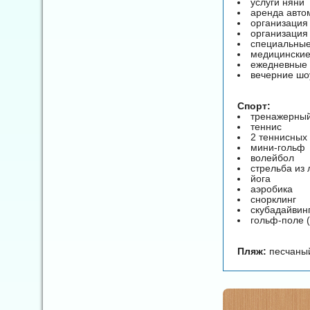
услуги няни
аренда авто
организация
организация
специальные
медицинские 
ежедневные 
вечерние шо
Спорт:
тренажерный
теннис
2 теннисных
мини-гольф
волейбол
стрельба из 
йога
аэробика
снорклинг
скубадайвинг
гольф-поле (
Пляж:
песчаный