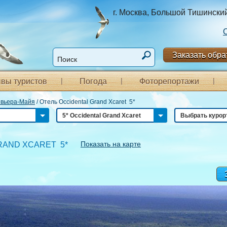
г. Москва, Большой Тишинский п
Заказать обра
вы туристов
Погода
Фоторепортажи
вьера-Майя
/
Отель Occidental Grand Xcaret 5*
5* Occidental Grand Xcaret
Выбрать курор
Показать на карте
RAND XCARET 5*