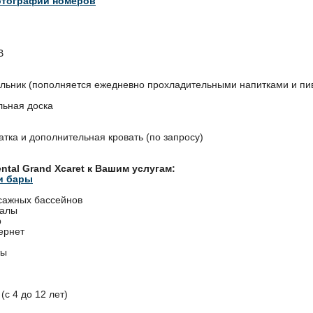
отографии номеров
В
льник (пополняется ежедневно прохладительными напитками и пи
льная доска
атка и дополнительная кровать (по запросу)
ntal Grand Xcaret к Вашим услугам:
и бары
сажных бассейнов
залы
р
ернет
ты
(с 4 до 12 лет)