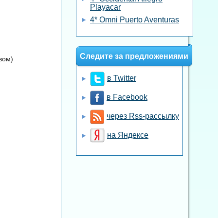
Playacar
4* Omni Puerto Aventuras
Следите за предложениями
вом)
в Twitter
в Facebook
через Rss-рассылку
на Яндексе