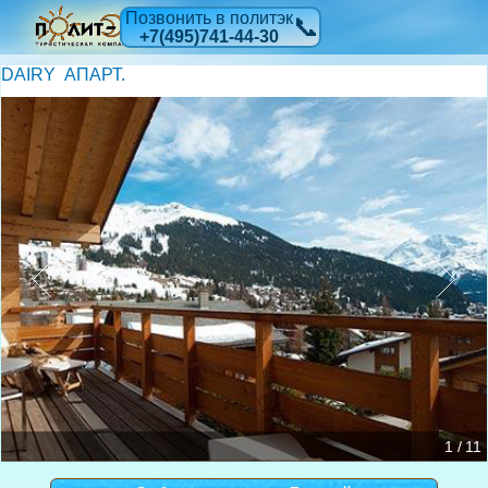
Позвонить в политэк
📞
+7(495)741-44-30
DAIRY АПАРТ.
1 / 11