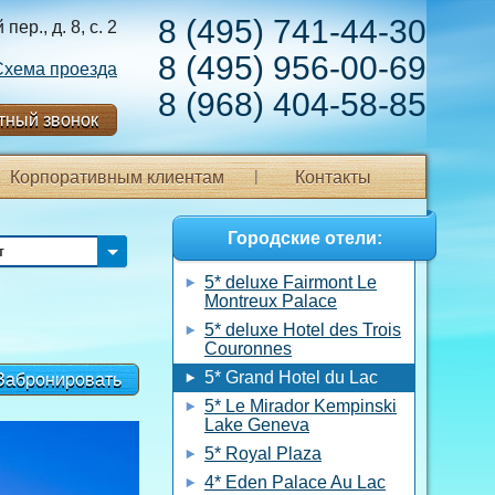
8 (495) 741-44-30
ер., д. 8, с. 2
8 (495) 956-00-69
Схема проезда
8 (968) 404-58-85
тный звонок
Корпоративным клиентам
Контакты
Городские отели:
т
5* deluxe Fairmont Le
Montreux Palace
5* deluxe Hotel des Trois
Couronnes
5* Grand Hotel du Lac
Забронировать
5* Le Mirador Kempinski
Lake Geneva
5* Royal Plaza
4* Eden Palace Au Lac