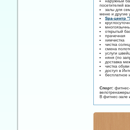
наружный бас
посетителей взи
залы для се
меню и другие 
Spa-центр "
круглосуточ
многоязычны
открытый ба
прачечная
химчистка
чистка солнц
смена полот
услуги швей
няня (по зап
доставка ме
чистка обув
доступ в Инт
бесплатное 
Спорт:
фитнес-
велотренажеры,
В фитнес-зале 