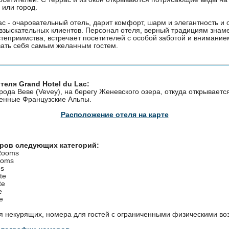
 или город.
ac - очаровательный отель, дарит комфорт, шарм и элегантность и 
взыскательных клиентов. Персонал отеля, верный традициям знам
теприимства, встречает посетителей с особой заботой и внимание
вать себя самым желанным гостем.
еля Grand Hotel du Lac:
орода Веве (Vevey), на берегу Женевского озера, откуда открывает
венные Французские Альпы.
Расположение отеля на карте
еров следующих категорий:
 Rooms
ooms
es
te
te
e
e
я некурящих, номера для гостей с ограниченными физическими во