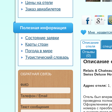
Цены на отели
Заказ авиабилетов
Полезная информация
Мне нравится
Состояние заявки
Описание
Карты стран
отеля
спец
Погода в мире
Отзывы
(0)
Туристический словарь
Описание о
Relais & Chatea
ОБРАТНАЯ СВЯЗЬ
Swiss Deluxe Ho
ФИО
Адрес отеля:
1, 
Телефон / Email
Отель был впервы
проведена полна
Оформлением рос
Текст сообщения
номера с преобл
и очаровывают п