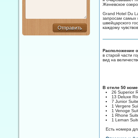
Женевское озеро
Grand Hotel Du L
запросам самых 
швейцарского гос
каждому чувство
Отправить
Расположение от
в старой части г
вид на величест
В отеле 50 ном
26 Superior
13 Deluxe R
7 Junior Suit
1 Vergere Sui
1 Venoge Sui
1 Rhone Suit
1 Leman Suit
Есть номера дл