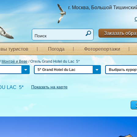
г. Москва, Большой Тишинский п
Заказать обра
вы туристов
Погода
Фоторепортажи
/
Монтрё и Веве
/
Отель Grand Hotel du Lac 5*
5* Grand Hotel du Lac
Выбрать курор
Показать на карте
U LAC 5*