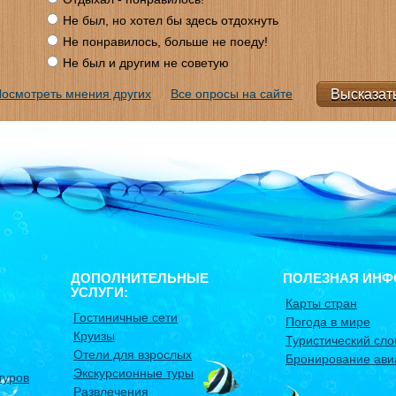
Не был, но хотел бы здесь отдохнуть
Не понравилось, больше не поеду!
Не был и другим не советую
осмотреть мнения других
Все опросы на сайте
ДОПОЛНИТЕЛЬНЫЕ
ПОЛЕЗНАЯ ИНФ
УСЛУГИ:
Карты стран
Гостиничные сети
Погода в мире
Круизы
Туристический сло
Отели для взрослых
Бронирование ави
Экскурсионные туры
туров
Развлечения