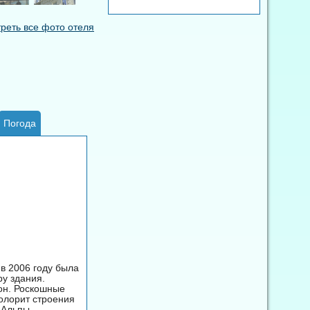
реть все фото отеля
Погода
 в 2006 году была
у здания.
он. Роскошные
олорит строения
 Альпы,