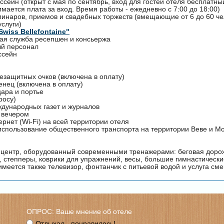
сейн (открыт с мая по сентябрь, вход для гостей отеля бесплатны
мается плата за вход. Время работы - ежедневно с 7:00 до 18:00)
минаров, приемов и свадебных торжеств (вмещающие от 6 до 60 че
услуги)
Swiss Bellefontaine"
ная служба ресепшен и консьержа
й персонал
ссейн
езащитных очков (включена в оплату)
енец (включена в оплату)
цара и портье
росу)
ждународных газет и журналов
и вечером
ернет (Wi-Fi) на всей территории отеля
использование общественного транспорта на территории Веве и М
центр, оборудованный современными тренажерами: беговая доро
 степперы, коврики для упражнений, весы, большие гимнастические
имеется также телевизор, фонтанчик с питьевой водой и услуга см
ОПРОС: Ваше мнение об отеле
Отдыхал - понравилось!