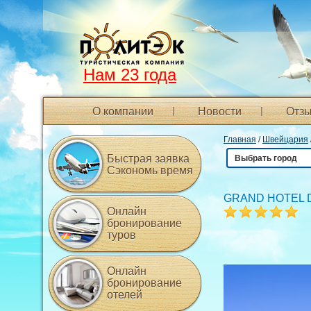
Нам 23 года
О компании
Новости
Отзы
Главная
/
Швейцария
Быстрая заявка
Выбрать город
Сэкономь время
GRAND HOTEL D
Онлайн
бронирование
туров
Онлайн
бронирование
отелей