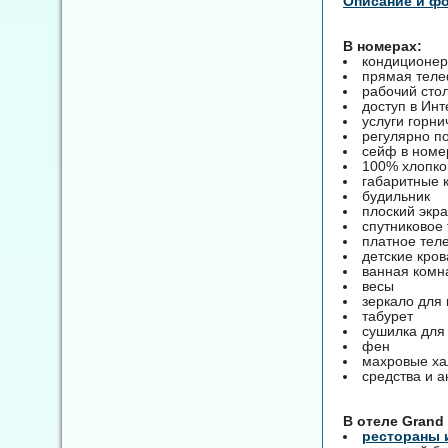
Описание и ф
В номерах:
кондиционер
прямая тел
рабочий сто
доступ в Инт
услуги горни
регулярно п
сейф в номе
100% хлопко
габаритные 
будильник
плоский экр
спутниковое
платное тел
детские кров
ванная комн
весы
зеркало для
табурет
сушилка для
фен
махровые ха
средства и 
B отеле Grand 
рестораны 