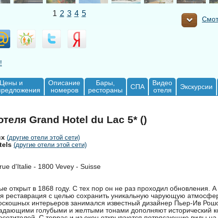
1
2
3
4
5
Смот
!
Цены и
Описание
Бары,
Видео
СПА
Экскурсии
предложения
номеров
рестораны
отеля
теля Grand Hotel du Lac 5* ()
ux
(другие отели этой сети)
tels
(другие отели этой сети)
rue d'Italie - 1800 Vevey - Suisse
е открыт в 1868 году. С тех пор он не раз проходил обновления. А
я реставрация с целью сохранить уникальную чарующую атмосфер
кошных интерьеров занимался известный дизайнер Пьер-Ив Рош
адающими голубыми и желтыми тонами дополняют исторический к
осетителей. С террас и из окон открываются потрясающие виды на