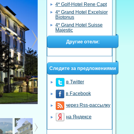
4* Golf-Hotel Rene Capt
4* Grand Hotel Excelsior
Biotonus
4* Grand Hotel Suisse
Majestic
Другие отели:
Следите за предложениями
в Twitter
в Facebook
через Rss-рассылку
на Яндексе