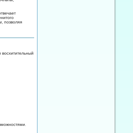
отвечает
енитого
м, позволяя
ся восхитительный
зможностями.