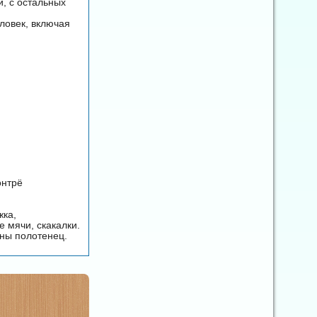
й, с остальных
ловек, включая
онтрё
жка,
 мячи, скакалки.
ены полотенец.