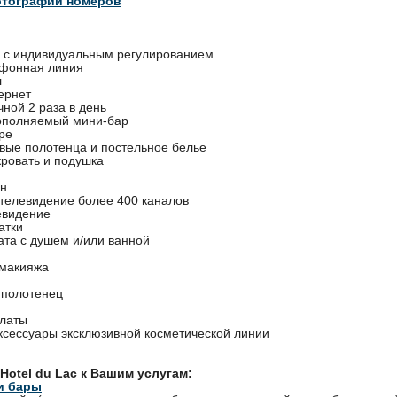
отографии номеров
 с индивидуальным регулированием
ефонная линия
л
ернет
чной 2 раза в день
ополняемый мини-бар
ре
вые полотенца и постельное белье
кровать и подушка
ан
 телевидение более 400 каналов
евидение
атки
ата с душем и/или ванной
 макияжа
 полотенец
латы
аксессуары эксклюзивной косметической линии
Hotel du Lac к Вашим услугам:
и бары