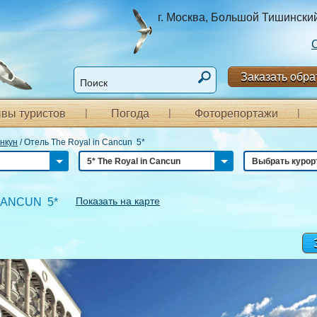
г. Москва, Большой Тишинский п
Заказать обра
вы туристов
Погода
Фоторепортажи
нкун
/
Отель The Royal in Cancun 5*
5* The Royal in Cancun
Выбрать курор
Показать на карте
CANCUN 5*