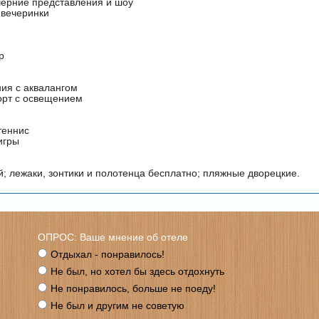
черние представления и шоу
 вечеринки
р
ния с аквалангом
орт с освещением
теннис
игры
; лежаки, зонтики и полотенца бесплатно; пляжные дворецкие.
ОПРОС: Ваше мнение об отеле
Отдыхал - понравилось!
Не был, но хотел бы здесь отдохнуть
Не понравилось, больше не поеду!
Не был и другим не советую