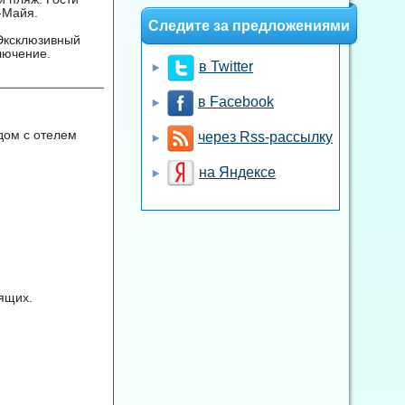
-Майя.
Следите за предложениями
Эксклюзивный
лючение.
в Twitter
в Facebook
ядом с отелем
через Rss-рассылку
на Яндексе
ящих.