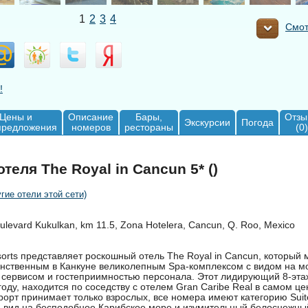
1
2
3
4
Смот
!
Цены и
Описание
Бары,
Отзы
Экскурсии
Погода
предложения
номеров
рестораны
(0)
теля The Royal in Cancun 5* ()
угие отели этой сети)
levard Kukulkan, km 11.5, Zona Hotelera, Cancun, Q. Roo, Mexico
orts представляет роскошный отель The Royal in Cancun, который 
инственным в Канкуне великолепным Spa-комплексом с видом на м
сервисом и гостеприимностью персонала. Этот лидирующий 8-эта
году, находится по соседству с отелем Gran Caribe Real в самом ц
рорт принимает только взрослых, все номера имеют категорию Suit
 вид на бесподобное Карибское море и изумительный белоснежный