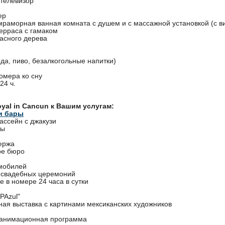
телевизор
ер
мраморная ванная комната с душем и с массажной установкой (с в
терраса с гамаком
расного дерева
да, пиво, безалкогольные напитки)
омера ко сну
24 ч.
oyal in Cancun к Вашим услугам:
и бары
ассейн с джакузи
ты
ьержа
ое бюро
мобилей
 свадебных церемоний
 в номере 24 часа в сутки
PAzul"
ная выставка с картинами мексиканских художников
 анимационная программа