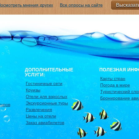
осмотреть мнения других
Все опросы на сайте
ДОПОЛНИТЕЛЬНЫЕ
ПОЛЕЗНАЯ ИНФ
УСЛУГИ:
Карты стран
Гостиничные сети
Погода в мире
Круизы
Туристический сло
Отели для взрослых
Бронирование ави
Экскурсионные туры
туров
Развлечения
Цены на отели
Заказ авиабилетов