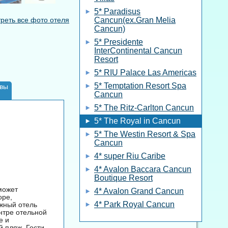
5* Paradisus
реть все фото отеля
Cancun(ex.Gran Melia
Cancun)
5* Presidente
InterСontinental Cancun
Resort
5* RIU Palace Las Americas
5* Temptation Resort Spa
вы
Cancun
5* The Ritz-Carlton Cancun
5* The Royal in Cancun
5* The Westin Resort & Spa
Cancun
4* super Riu Caribe
4* Avalon Baccara Cancun
Boutique Resort
может
4* Avalon Grand Cancun
оре,
4* Park Royal Cancun
жный отель
ентре отельной
e и
 пляж. Гости