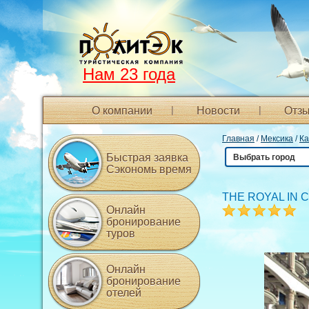
Нам 23 года
О компании
Новости
Отзы
Главная
/
Мексика
/
Ка
Быстрая заявка
Выбрать город
Сэкономь время
THE ROYAL IN 
Онлайн
бронирование
туров
Онлайн
бронирование
отелей