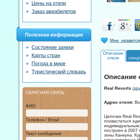
Цены на отели
Заказ авиабилетов
Полезная информация
Мне нравится
Состояние заявки
Описание
Карты стран
отеля
спец
Погода в мире
Туристический словарь
Описание о
Real Resorts
(др
ОБРАТНАЯ СВЯЗЬ
Адрес отеля:
Bou
ФИО
Цепочка Real Res
Телефон / Email
похвастаться ед
индивидуальным 
построен в 2007 
Текст сообщения
зоны Канкуна. Ку
гарантированный