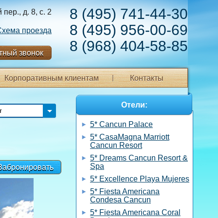
8 (495) 741-44-30
ер., д. 8, с. 2
8 (495) 956-00-69
Схема проезда
8 (968) 404-58-85
тный звонок
Корпоративным клиентам
Контакты
Отели:
т
5* Cancun Palace
5* CasaMagna Marriott
Cancun Resort
5* Dreams Cancun Resort &
Spa
Забронировать
5* Excellence Playa Mujeres
5* Fiesta Americana
Condesa Cancun
5* Fiesta Americana Coral