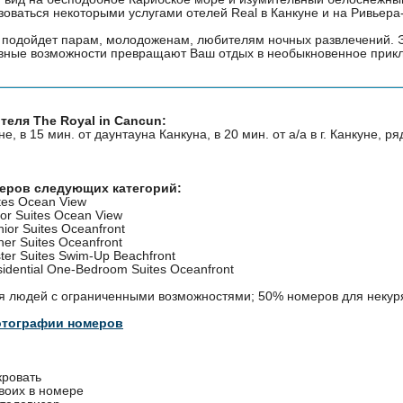
зоваться некоторыми услугами отелей Real в Канкуне и на Ривьера
 подойдет парам, молодоженам, любителям ночных развлечений. 
ивные возможности превращают Ваш отдых в необыкновенное прик
теля The Royal in Cancun:
е, в 15 мин. от даунтауна Канкуна, в 20 мин. от а/а в г. Канкуне, р
меров следующих категорий:
ites Ocean View
ior Suites Ocean View
nior Suites Oceanfront
ner Suites Oceanfront
ter Suites Swim-Up Beachfront
sidential One-Bedroom Suites Oceanfront
я людей с ограниченными возможностями; 50% номеров для некур
отографии номеров
ровать
воих в номере