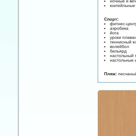
ночные и ве
коктейльные
Спорт:
фитнес-цент
аэробика
йога
уроки плава
теннисный к
волейбол
бильярд
настольный 
настольные 
Пляж:
песчаный