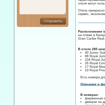
отеля могут поль
Отель прекрасно
сервис, эксклюз
Отправить
Расположение о
на пляже в Канкун
Gran Caribe Real.
В отеле 285 но
40 Junior Su
88 Royal Jun
104 Royal Ju
26 Royal Cor
17 Royal Mas
10 Royal Pre
Есть номера дл
Описание и ф
В номерах:
фирменная к
джакузи на д