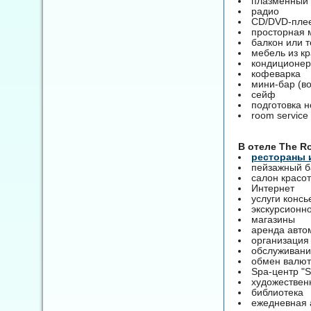
плазменный 
радио
CD/DVD-пле
просторная 
балкон или 
мебель из к
кондиционер
кофеварка
мини-бар (во
сейф
подготовка н
room service 
B отеле The R
рестораны 
пейзажный б
салон красо
Интернет
услуги конс
экскурсионн
магазины
аренда авто
организация
обслуживание
обмен валют
Spa-центр "S
художествен
библиотека
ежедневная