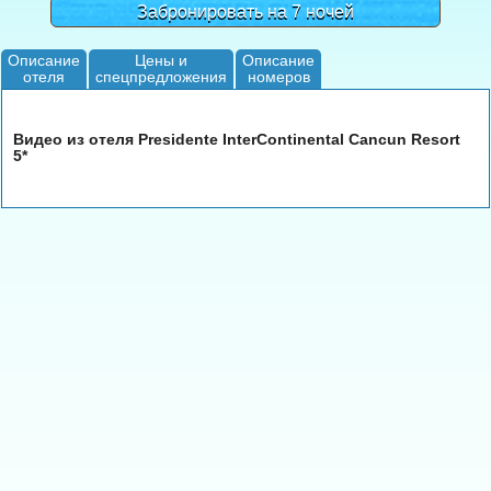
Забронировать на 7 ночей
Описание
Цены и
Описание
отеля
спецпредложения
номеров
Видео из отеля Presidente InterСontinental Cancun Resort
5*