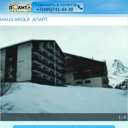
Позвонить в политэк
📞
+7(495)741-44-30
HAUS AROLA АПАРТ.
1 / 6