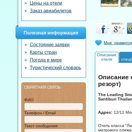
Цены на отели
Заказ авиабилетов
Полезная информация
Мне нравится
Состояние заявки
Карты стран
Описание
отеля
спец
Погода в мире
Туристический словарь
Описание о
резорт)
ОБРАТНАЯ СВЯЗЬ
The Leading Smal
Santiburi Thaila
ФИО
Адрес:
12/12 Moo
Телефон / Email
Отель класса "Лю
Текст сообщения
метрового пляжа