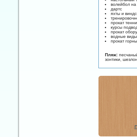
волейбол на
дартс
яхты и винд
тренировочно
прокат тенни
курсы подвод
прокат обор
водные виды
прокат горны
Пляж:
песчаный
зонтики, шезлон
П