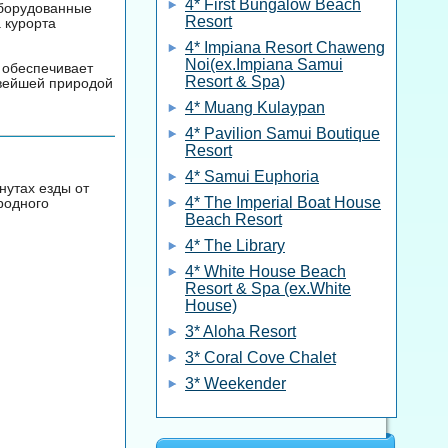
4* First Bungalow Beach
оборудованные
Resort
 курорта
4* Impiana Resort Chaweng
Noi(ex.Impiana Samui
, обеспечивает
Resort & Spa)
ивейшей природой
4* Muang Kulaypan
4* Pavilion Samui Boutique
Resort
4* Samui Euphoria
нутах езды от
4* The Imperial Boat House
родного
Beach Resort
4* The Library
4* White House Beach
Resort & Spa (ex.White
House)
3* Aloha Resort
3* Coral Cove Chalet
3* Weekender