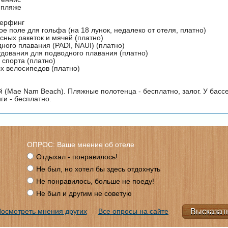
 пляже
серфинг
е поле для гольфа (на 18 лунок, недалеко от отеля, платно)
сных ракеток и мячей (платно)
ного плавания (PADI, NAUI) (платно)
удования для подводного плавания (платно)
 спорта (платно)
х велосипедов (платно)
 (Mae Nam Beach). Пляжные полотенца - бесплатно, залог. У бассе
ги - бесплатно.
ОПРОС: Ваше мнение об отеле
Отдыхал - понравилось!
Не был, но хотел бы здесь отдохнуть
Не понравилось, больше не поеду!
Не был и другим не советую
осмотреть мнения других
Все опросы на сайте