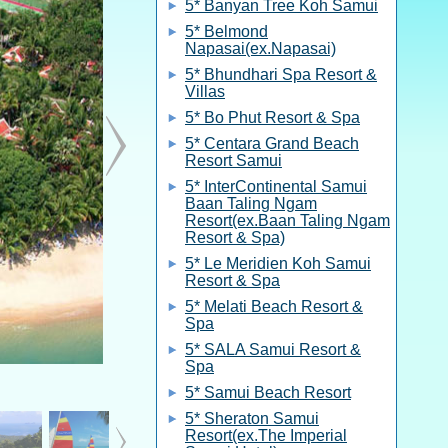
5* Banyan Tree Koh Samui
5* Belmond
Napasai(ex.Napasai)
5* Bhundhari Spa Resort &
Villas
5* Bo Phut Resort & Spa
5* Centara Grand Beach
Resort Samui
5* InterContinental Samui
Baan Taling Ngam
Resort(ex.Baan Taling Ngam
Resort & Spa)
5* Le Meridien Koh Samui
Resort & Spa
5* Melati Beach Resort &
Spa
5* SALA Samui Resort &
Spa
5* Samui Beach Resort
5* Sheraton Samui
Resort(ex.The Imperial