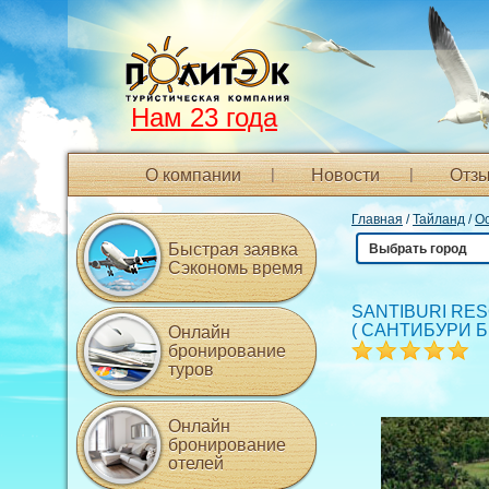
Нам 23 года
О компании
Новости
Отзы
Главная
/
Тайланд
/
О
Быстрая заявка
Выбрать город
Сэкономь время
SANTIBURI RES
(
САНТИБУРИ Б
Онлайн
бронирование
туров
Онлайн
бронирование
отелей