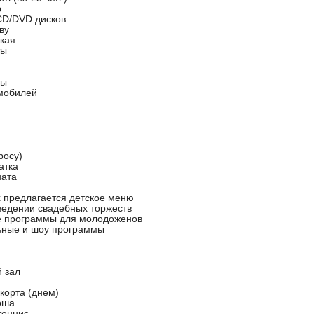
р
CD/DVD дисков
ву
кая
ты
ты
мобилей
росу)
атка
ната
х предлагается детское меню
оведении свадебных торжеств
 программы для молодоженов
ьные и шоу программы
 зал
корта (днем)
оша
теннис