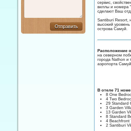
сервис, свойств
виллы и номера 
сделают Ваш от
Santiburi Resort
высокий уровень
Отправить
острова Самуй.
Расположение от
на северном поб
города Nathon и
аэропорта Самуй
В отеле 71 ном
8 One Bedroo
4 Two Bedroo
29 Standard 
3 Garden Vil
13 Garden Vil
8 Standard Be
4 Beachfront 
2 Santiburi V