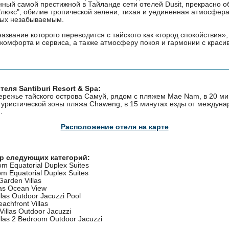
енный самой престижной в Тайланде сети отелей Dusit, прекрасно 
"люкс", обилие тропической зелени, тихая и уединенная атмосфера
дых незабываемым.
, название которого переводится с тайского как «город спокойствия»
 комфорта и сервиса, а также атмосферу покоя и гармонии с крас
еля Santiburi Resort & Spa:
ережье тайского острова Самуй, рядом с пляжем Mae Nam, в 20 ми
 туристической зоны пляжа Chaweng, в 15 минутах езды от междуна
.
Расположение отеля на карте
ер следующих категорий:
m Equatorial Duplex Suites
m Equatorial Duplex Suites
Garden Villas
las Ocean View
las Outdoor Jacuzzi Pool
achfront Villas
Villas Outdoor Jacuzzi
illas 2 Bedroom Outdoor Jacuzzi