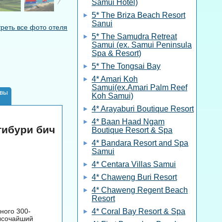
Samui Hotel)
5* The Briza Beach Resort
Sanui
реть все фото отеля
5* The Samudra Retreat
Samui (ex. Samui Peninsula
Spa & Resort)
5* The Tongsai Bay
4* Amari Koh
Samui(ex.Amari Palm Reef
вы
Koh Samui)
4* Arayaburi Boutique Resort
4* Baan Haad Ngam
нтибури бич
Boutique Resort & Spa
4* Bandara Resort and Spa
Samui
4* Centara Villas Samui
4* Chaweng Buri Resort
4* Chaweng Regent Beach
Resort
ного 300-
4* Coral Bay Resort & Spa
ысочайший