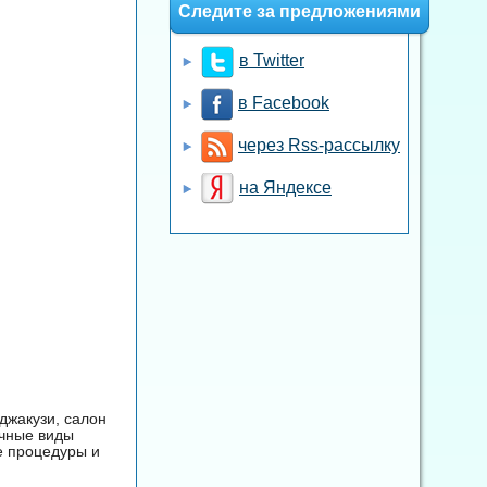
Следите за предложениями
в Twitter
в Facebook
через Rss-рассылку
на Яндексе
джакузи, салон
ичные виды
е процедуры и