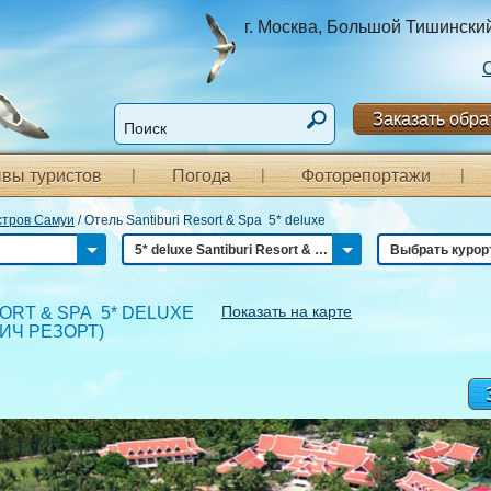
г. Москва, Большой Тишинский п
Заказать обра
вы туристов
Погода
Фоторепортажи
стров Самуи
/
Отель Santiburi Resort & Spa 5* deluxe
5* deluxe Santiburi Resort & Spa
Выбрать курор
Показать на карте
ORT & SPA 5* DELUXE
ИЧ РЕЗОРТ
)