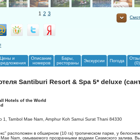
1
2
3
Смот
!
Цены и
Описание
Бары,
Отзы
Экскурсии
Погода
предложения
номеров
рестораны
(0)
теля Santiburi Resort & Spa 5* deluxe (са
l Hotels of the World
nd
 1, Tambol Mae Nam, Amphur Koh Samui Surat Thani 84330
кс" расположен в обширном (10 га) тропическом парке, у белоснеж
 Mae Nam, омываемого прозрачными водами Сиамского залива. В