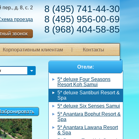
8 (495) 741-44-30
ер., д. 8, с. 2
8 (495) 956-00-69
Схема проезда
8 (968) 404-58-85
тный звонок
Корпоративным клиентам
Контакты
Отели:
т
5* deluxe Four Seasons
Resort Koh Samui
5* deluxe Santiburi Resort &
Spa
5* deluxe Six Senses Samui
Забронировать
5* Anantara Bophut Resort &
Spa
5* Anantara Lawana Resort
& Spa