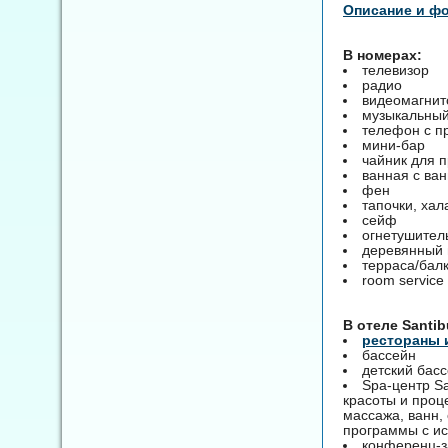
Описание и ф
В номерах:
телевизор
радио
видеомагни
музыкальный
телефон с 
мини-бар
чайник для 
ванная с ва
фен
тапочки, хал
сейф
огнетушител
деревянный 
терраса/бал
room service 
B отеле Santib
рестораны 
бассейн
детский бас
Spa-центр Sa
красоты и проц
массажа, ванн,
программы с ис
конференц-за