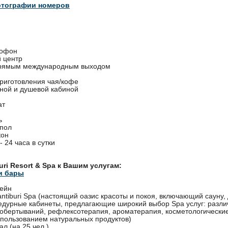
отографии номеров
тофон
 центр
прямым международным выходом
приготовления чая/кофе
нной и душевой кабиной
ат
ь
пол
кон
- 24 часа в сутки
uri Resort & Spa к Вашим услугам:
и бары
сейн
ntiburi Spa (настоящий оазис красоты и покоя, включающий сауну, 
едурные кабинеты, предлагающие широкий выбор Spa услуг: разл
 обертываний, рефлексотерапия, ароматерапия, косметологически
пользованием натуральных продуктов)
л (на 25 чел.)