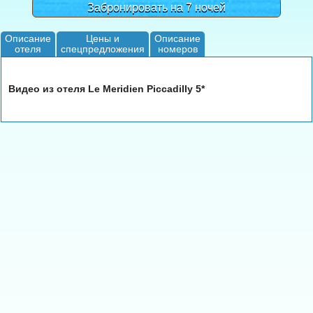
Забронировать на 7 ночей
Описание
Цены и
Описание
отеля
спецпредложения
номеров
Видео из отеля Le Meridien Piccadilly 5*