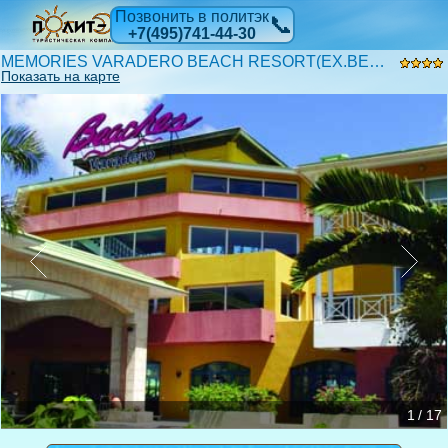
Позвонить в политэк
📞
+7(495)741-44-30
MEMORIES VARADERO BEACH RESORT(EX.BEACHES VARADERO) 4* DELUXE
Показать на карте
1 / 17