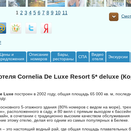
1
2
3
4
5
6
7
8
9
10
11
Смот
!
Цены и
Описание
Бары,
Видео
СПА
Экскурсии
предложения
номеров
рестораны
отеля
теля Cornelia De Luxe Resort 5* deluxe (К
De Luxе
построен в 2002 году, общая площадь 65 000 кв. м, послед
оду.
 основного 5-этажного здания (80% номеров с видом на море), тре
н», расположенного в саду, и 80 вилл с прямым выходом к бассей
зайн, в сочетании с традиционно высоким качеством обслуживания –
ние этому отелю, делая его одним из самых популярных в Белеке.
я – это настоящий водный рай, где общая площадь плавательных 