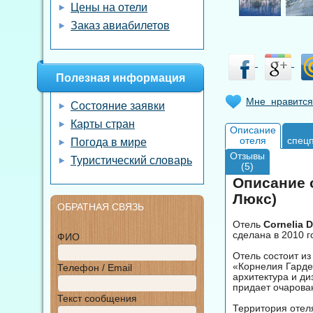
Цены на отели
Заказ авиабилетов
Полезная информация
Мне нравится
Состояние заявки
Карты стран
Описание
отеля
спец
Погода в мире
Отзывы
Туристический словарь
(5)
Описание о
Люкс)
ОБРАТНАЯ СВЯЗЬ
Отель
Cornelia 
сделана в 2010 г
ФИО
Отель состоит из
«Корнелия Гарде
Телефон / Email
архитектура и ди
придает очарова
Текст сообщения
Территория отел