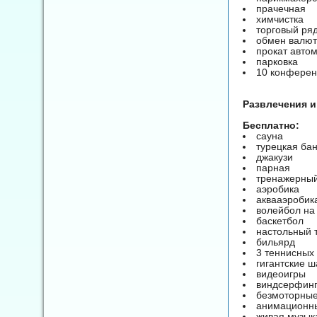
прачечная
химчистка
торговый ря
обмен валю
прокат авто
парковка
10 конференц
Развлечения и
Бесплатно:
сауна
турецкая ба
джакузи
парная
тренажерный
аэробика
аквааэробик
волейбол на
баскетбол
настольный 
бильярд
3 теннисных
гигантские 
видеоигры
виндсерфинг
безмоторные
анимационн
живая музык