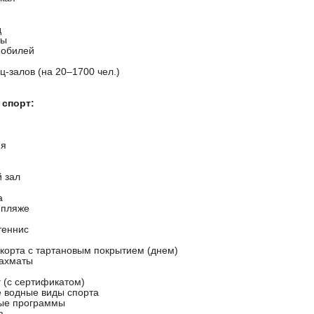
д
ты
мобилей
-залов (на 20–1700 чел.)
 спорт:
ня
 зал
а
 пляже
теннис
 корта с тартановым покрытием (днем)
шахматы
 (с сертификатом)
 водные виды спорта
ые программы
а