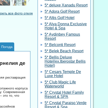
5* deluxe Xanadu Resort
5* Adora Golf Resort
реть все фото отеля
5* Altis Golf Hotel
5* Alva Donna Exclusive
Hotel & Spa
5* Aydinbey Famous
Resort
5* Belconti Resort
Погода
5* Belek Beach Resort
5* Bellis Deluxe
Hotel(ex.Iberostar Bellis
орнелия де
Hotel)
5* Cesars Temple De
Luxe Hotel
няя реставрация
5* Club Magic Life
Waterworld
хэтажного корпуса
ну. Современная
5* Crystal Hotel Family
 это то, что
Resort & SPA
5* Crystal Paraiso Verde
бассейнов
Resort & Spa