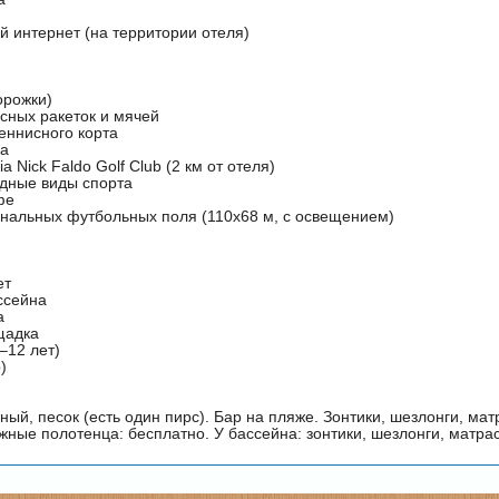
й интернет (на территории отеля)
орожки)
сных ракеток и мячей
еннисного корта
са
a Nick Faldo Golf Club (2 км от отеля)
дные виды спорта
фе
нальных футбольных поля (110х68 м, с освещением)
ет
ссейна
а
щадка
–12 лет)
)
ый, песок (есть один пирс). Бар на пляже. Зонтики, шезлонги, мат
жные полотенца: бесплатно. У бассейна: зонтики, шезлонги, матра