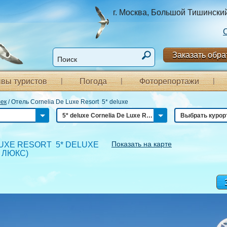
г. Москва, Большой Тишинский п
Заказать обра
вы туристов
Погода
Фоторепортажи
ек
/
Отель Cornelia De Luxe Resort 5* deluxe
5* deluxe Cornelia De Luxe Resort
Выбрать курор
Показать на карте
LUXE RESORT 5* DELUXE
 ЛЮКС
)