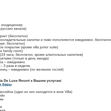
 кондиционер
 русских канала)
рнет (бесплатно)
рохладительные напитки и пиво пополняются ежедневно, бесплатн
ере, бесплатно)
е покрытие (кроме villa junior suite)
е family room)
 (24 часа, бесплатно, кроме алкогольных напитков)
уктами (только в день заезда)
ра – ежедневно
 – 3 раза в неделю
енец – ежедневно (по желанию гостей)
ia De Luxe Resort к Вашим услугам:
и бары
ассейна (один их них находится в зоне Villa)
ейн
ки
ча
кая