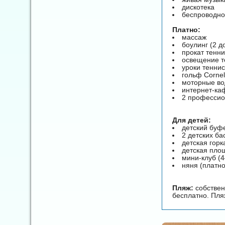
дискотека
беспроводно
Платно:
массаж
боулинг (2 д
прокат тенни
освещение т
уроки тенни
гольф Corneli
моторные во
интернет-ка
2 профессио
Для детей:
детский буф
2 детских ба
детская горк
детская пло
мини-клуб (4
няня (платно
Пляж:
собственн
бесплатно. Пля