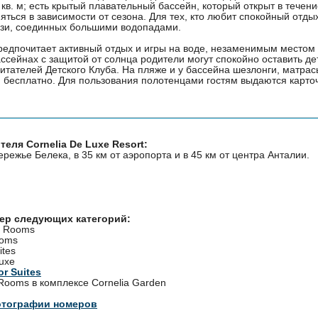
 кв. м; есть крытый плавательный бассейн, который открыт в течени
ться в зависимости от сезона. Для тех, кто любит спокойный отдых
узи, соединных большими водопадами.
предпочитает активный отдых и игры на воде, незаменимым местом 
ассейнах с защитой от солнца родители могут спокойно оставить де
итателей Детского Клуба. На пляже и у бассейна шезлонги, матрас
 бесплатно. Для пользования полотенцами гостям выдаются карточ
еля Cornelia De Luxe Resort:
режье Белека, в 35 км от аэропорта и в 45 км от центра Анталии.
мер следующих категорий:
d Rooms
ooms
ites
uxe
or Suites
Rooms в комплексе Cornelia Garden
отографии номеров