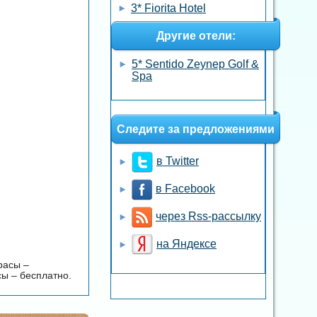
3* Fiorita Hotel
Другие отели:
5* Sentido Zeynep Golf &
Spa
Следите за предложениями
в Twitter
в Facebook
через Rss-рассылку
на Яндексе
расы –
сы – бесплатно.