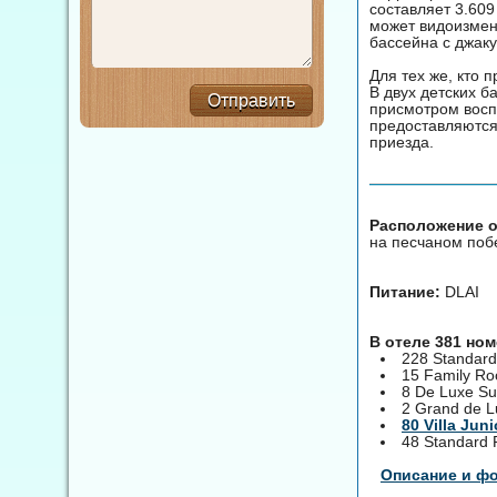
составляет 3.609
может видоизменя
бассейна с джак
Для тех же, кто 
В двух детских б
Отправить
присмотром восп
предоставляются
приезда.
Расположение от
на песчаном побе
Питание:
DLAI
В отеле 381 но
228 Standar
15 Family R
8 De Luxe Su
2 Grand de L
80 Villa Juni
48 Standard 
Описание и ф