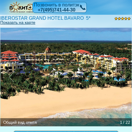
Позвонить в политэк
📞
+7(495)741-44-30
IBEROSTAR GRAND HOTEL BAVARO 5*
Показать на карте
Ресторан
Pool Bar
Бассейн
Джакузи
Конференц-зал
SPA-центр
Гольф-поле
Пляж
Общий вид отеля
Общий вид отеля
Общий вид отеля
Магазин
Гольф-поле
Гольф-поле
Номер
Номер
Номер
Общий вид отеля
1 / 22
Общий вид отеля