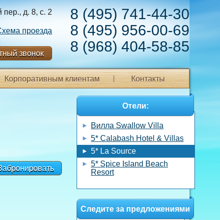
8 (495) 741-44-30
ер., д. 8, с. 2
8 (495) 956-00-69
Схема проезда
8 (968) 404-58-85
тный звонок
Корпоративным клиентам
Контакты
Отели:
Вилла Swallow Villa
5* Calabash Hotel & Villas
5* La Source
5* Spice Island Beach
Забронировать
Resort
Следите за предложениями