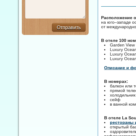
Расположение о
на юго–западе ос
от международног
Отправить
В отеле 100 но
Garden View
Luxury Ocea
Luxury Ocean
Luxury Ocean
Описание и ф
В номерах:
балкон или 
прямой тел
холодильник
сейф
в ванной ком
B отеле La So
рестораны 
открытый ба
оздоровител
рефлексотерапи