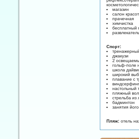
косметологичес
магазин
салон красо
прачечная
химчистка
бесплатный 
развлекател
Спорт:
тренажерный
джакузи
2 освещаемы
гольф-поле н
школа дайви
широкий выб
плавание с т
виндсерфин
настольный 
пляжный во
стрельба из 
бадминтон
занятия його
Пляж:
отель на