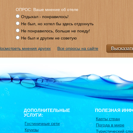
ОПРОС: Ваше мнение об отеле
Отдыхал - понравилось!
Не был, но хотел бы здесь отдохнуть
Не понравилось, больше не поеду!
Не был и другим не советую
осмотреть мнения других
Все опросы на сайте
ДОПОЛНИТЕЛЬНЫЕ
ПОЛЕЗНАЯ ИНФ
УСЛУГИ:
Карты стран
Гостиничные сети
Погода в мире
Круизы
Туристический сло