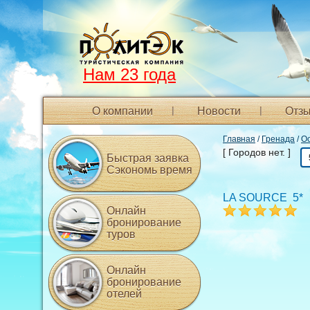
Нам 23 года
О компании
Новости
Отзы
Главная
/
Гренада
/
О
[ Городов нет. ]
Быстрая заявка
Сэкономь время
LA SOURCE 5*
Онлайн
бронирование
туров
Онлайн
бронирование
отелей