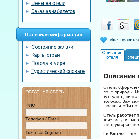
Цены на отели
Заказ авиабилетов
Полезная информация
Мне нравится
Состояние заявки
Описание
Карты стран
отеля
спец
Погода в мире
Туристический словарь
Описание о
Отель, оформлен
лоне природы. И
ОБРАТНАЯ СВЯЗЬ
тут гулять, ничто
волосах. Вам зах
ФИО
нюанс, чтобы по
Отель работает п
Телефон / Email
течение дня, мар
инструкторов, п
Текст сообщения
La Source
– это 