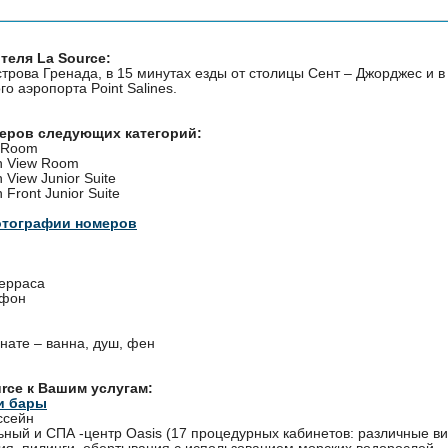
теля La Source:
трова Гренада, в 15 минутах езды от столицы Сент – Джорджес и в
о аэропорта Point Salines.
меров следующих категорий:
 Room
n View Room
 View Junior Suite
 Front Junior Suite
отографии номеров
терраса
ефон
нате – ванна, душ, фен
urce к Вашим услугам:
и бары
ссейн
ьный и СПА -центр Oasis (17 процедурных кабинетов: различные в
я, пилинги, обертывания с использованием морских водорослей,