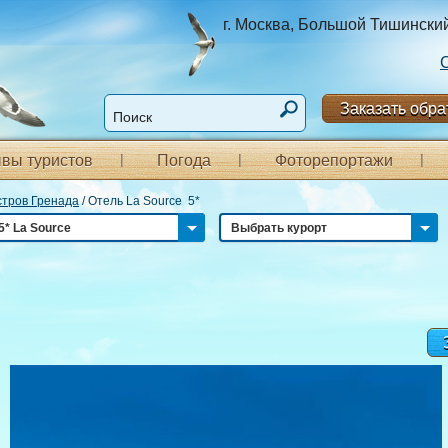
г. Москва, Большой Тишинский п
Заказать обра
вы туристов
Погода
Фоторепортажи
стров Гренада
/
Отель La Source 5*
5* La Source
Выбрать курорт