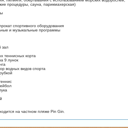
кие процедуры, сауна, парикмахерская)
ты
прокат спортивного оборудования
ьные и музыкальные программы
 зал
х теннисных корта
а 9 лунок
нга
ор водных видов спорта
рубкой
г
теннис
лейбол
лука
й
ходится на частном пляже Pin Gin.