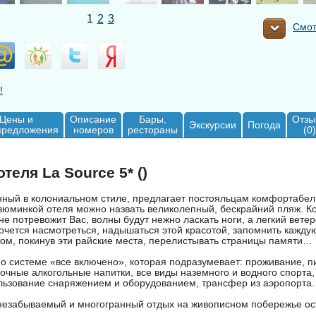
1
2
3
Смот
!
Цены и
Описание
Бары,
Отзы
Экскурсии
Погода
предложения
номеров
рестораны
(0)
теля La Source 5* ()
ный в колониальном стиле, предлагает постояльцам комфортабел
зюминкой отеля можно назвать великолепный, бескрайний пляж. Ко
 не потревожит Вас, волны будут нежно ласкать ноги, а легкий ветер
очется насмотреться, надышаться этой красотой, запомнить кажду
том, покинув эти райские места, перелистывать страницы памяти…
о системе «все включено», которая подразумевает: проживание, пи
очные алкогольные напитки, все виды наземного и водного спорта
ользование снаряжением и оборудованием, трансфер из аэропорта.
незабываемый и многогранный отдых на живописном побережье ос