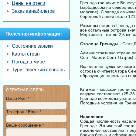
Гренада граничит с Венесу
Цены на отели
Барбадосом на северо-вост
Заказ авиабилетов
морские). С запада омывае
береговой линии около 121 
Размеры острова Гренада не
все остальные острова знач
Полезная информация
Мартиника - около 2,5 кв. 
Столица Гренады
- Сент-
Состояние заявки
Административно страна ра
Карты стран
Сент-Марк и Сент-Патрик) 
Погода в мире
Вследствие вулканического
Туристический словарь
острова считается гора Сен
образующие несколько вод
Климат
- морской тропичес
ОБРАТНАЯ СВЯЗЬ
воздуха составляют +25-28
Ваше Имя *
Гренаде возможны ураганы 
Погодные условия на Грена
Телефон / Email *
Население
Общая численность населен
Ваше сообщение *
Гренаде. Этнический соста
населения составляют пред
браков белых и африканцев