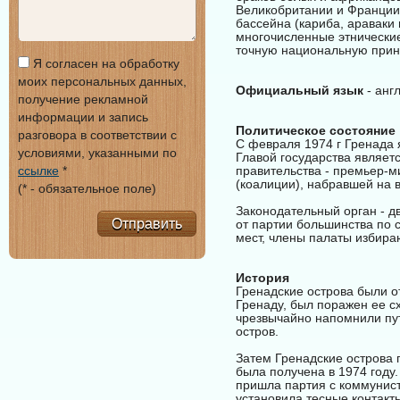
Великобритании и Франции)
бассейна (кариба, араваки 
многочисленные этнические
точную национальную прин
Я согласен на обработку
моих персональных данных,
Официальный язык
- анг
получение рекламной
информации и запись
Политическое состояние
разговора в соответствии с
С февраля 1974 г Гренада 
условиями, указанными по
Главой государства являет
ссылке
*
правительства - премьер-м
(коалиции), набравшей на 
(* - обязательное поле)
Законодательный орган - д
Отправить
от партии большинства по 
мест, члены палаты избира
История
Гренадские острова были о
Гренаду, был поражен ее с
чрезвычайно напомнили пут
остров.
Затем Гренадские острова 
была получена в 1974 году.
пришла партия с коммунис
установила тесные контакт