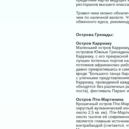
Кредитные карты ведущих 
ресторанов высшего класса,
Трэвел-чеки можно обналич
чем по наличной валюте. Ч
обменного курса, рекоменд
Острова Гренады:
Остров Карриаку
Маленький остров Карриаку
островов Южные Гренадины,
Карриаку, с его прекрасно
лучших яхтенных портов на
потомков африканских рабо
давно превратившись в са
вроде "Большого танца бар
с уличными представления
Карриаку, проводимой кажд
обходятся без различных р
поста), фестиваль Паранг 
Остров Пти-Мартиника
Крошечный остров Пти-Март
округлый вулканический ко
около 2,5 кв. км). Пти-Мар
около тысячи её современн
является главным источник
контрабандой (считается, ч