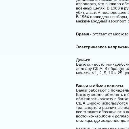
аэропорта, что вызвало об
военных целях. В 1983 в р
убит, а затем последовало 
В 1984 проведены выборы, 
международный аэропорт, 
Время
- отстает от московс
Электрическое напряжен
Деньги
Валюта - восточно-карибск
доллару США. В обращении 
монеты в 1, 2, 5, 10 и 25 
Банки и обмен валюты
Банки работают с понедельн
Валюту можно обменять в б
обменивать валюту в банка
США широко используются в
транспорте и различные вх
всего также обозначают в 
восточно-карибский доллар
столицы, где хождение дол