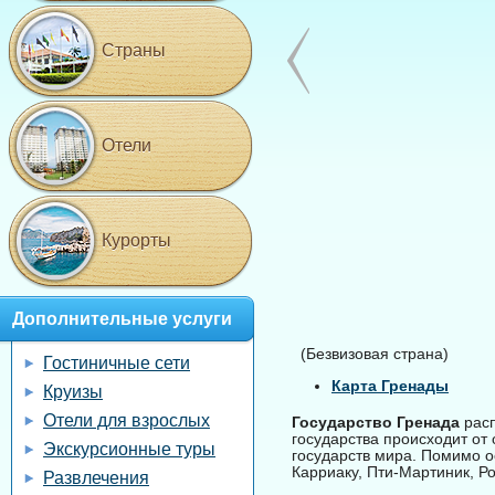
Страны
Отели
Курорты
Дополнительные услуги
(Безвизовая страна)
Гостиничные сети
Карта Гренады
Круизы
Отели для взрослых
Государство Гренада
расп
государства происходит от
Экскурсионные туры
государств мира. Помимо ос
Карриаку, Пти-Мартиник, Ро
Развлечения