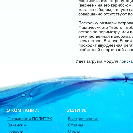
Мартиника имеют репутацию
(вернее - на его карибском
магазин с баром, что уже с
совершенно отсутствуют по
Поскольку размеры острова
Фактически это "место, чт
остров по периметру, или п
величественная панорама 
весь остров. В канун Велик
проходит двухдневная рег
любителей спортивной ловл
Идет загрузка модуля
поиска
О КОМПАНИИ:
УСЛУГИ:
О компании ПОЛИТЭК
Быстрая заявка
Вакансии
Страны
Новости
Отели