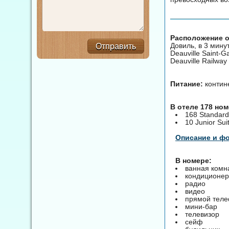
Расположение от
Довиль, в 3 мину
Отправить
Deauville Saint-G
Deauville Railway
Питание:
контин
В отеле 178 но
168 Standar
10 Junior Sui
Описание и ф
В номере:
ванная комн
кондиционер
радио
видео
прямой тел
мини-бар
телевизор
сейф