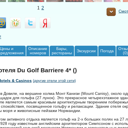
1
2
Смот
!
Цены и
Описание
Бары,
Отзы
Экскурсии
Погода
предложения
номеров
рестораны
(0)
еля Du Golf Barriere 4* ()
Hotels & Casinos
(другие отели этой сети)
в Довиле, на вершине холма Монт Канизи (Mount Canisy), около од
щадок для гольфа (27 лунок). Это прекрасное четырехэтажное зда
ле является самым красивым архитектурным творением побережья
 спокойствия, посвященное гольфу и релаксации. Здание отеля ок
ы моря и живописные пейзажи Нормандии.
м активного отдыха является гольф на 2-х больших полях на 27 л
1928 году известным английским архитектором Симпсоном с испол
зможностей сельской местности Нормандии и замечательных видов