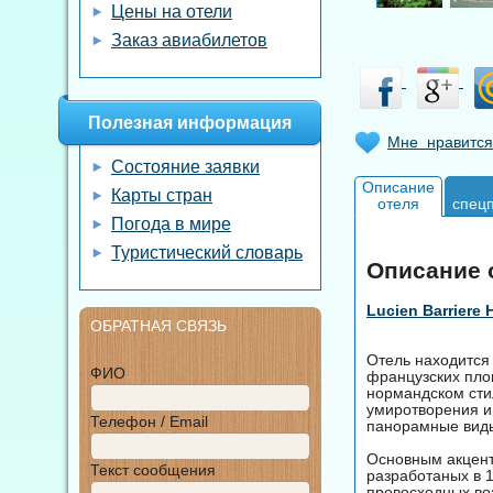
Цены на отели
Заказ авиабилетов
Полезная информация
Мне нравится
Состояние заявки
Описание
Карты стран
отеля
спец
Погода в мире
Туристический словарь
Описание от
Lucien Barriere 
ОБРАТНАЯ СВЯЗЬ
Отель находится 
ФИО
французских пло
нормандском сти
умиротворения и
Телефон / Email
панорамные вид
Основным акценто
Текст сообщения
разработаных в 
превосходных во