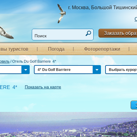
г. Москва, Большой Тишинский п
Заказать обра
вы туристов
Погода
Фоторепортажи
овиль
/
Отель Du Golf Barriere 4*
4* Du Golf Barriere
Выбрать курор
Показать на карте
ERE 4*