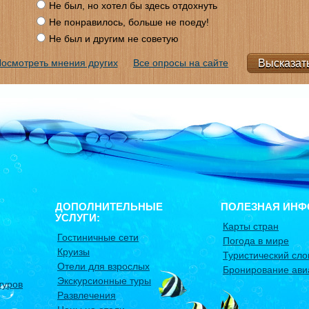
Не был, но хотел бы здесь отдохнуть
Не понравилось, больше не поеду!
Не был и другим не советую
осмотреть мнения других
Все опросы на сайте
ДОПОЛНИТЕЛЬНЫЕ
ПОЛЕЗНАЯ ИНФ
УСЛУГИ:
Карты стран
Гостиничные сети
Погода в мире
Круизы
Туристический сло
Отели для взрослых
Бронирование ави
Экскурсионные туры
туров
Развлечения