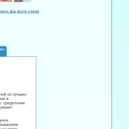
реть все фото отеля
вы
ной из лучших
ние в
: средоточие
ружают
унок,
ьзованием
 на море.