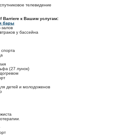
 спутниковое телевидение
f Barriere к Вашим услугам:
и бары
-залов
втраков у бассейна
 спорта
да
пия
ьфа (27 лунок)
одогревом
орт
ля детей и молодоженов
р
ажиста
сотерапии.
г
орт