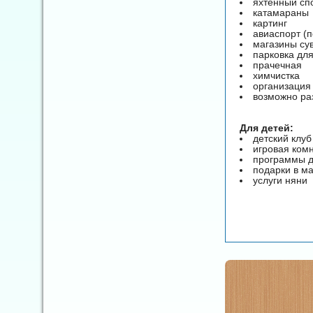
яхтенный сп
катамараны
картинг
авиаспорт (п
магазины су
парковка дл
прачечная
химчистка
организация
возможно ра
Для детей:
детский клуб
игровая ком
программы д
подарки в ма
услуги няни