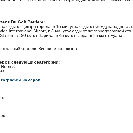
еля Du Golf Barriere:
тах езды от центра города, в 15 минутах езды от международного 
atien International Airport, в 3 минутах езды от железнодорожной стан
 Station, в 190 км от Парижа, в 45 км от Гавра, в 85 км от Руана.
ентальный завтрак. Все напитки платно.
меров следующих категорий:
d Rooms
tes
отографии номеров
ата
ефон