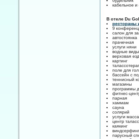
будильник
кабельное и
B отеле Du Gol
pестораны 
9 конференц
салон для за
автостоянка
прачечная
услуги няни
водные виды
верховая ез
картинг
талассотера
поле для гол
бассейн с п
теннисный к
магазины
программы д
фитнес-цент
парная
хаммам
сауна
солярий
услуги масс
центр талас
каякинг
виндсерфин
парусный сп