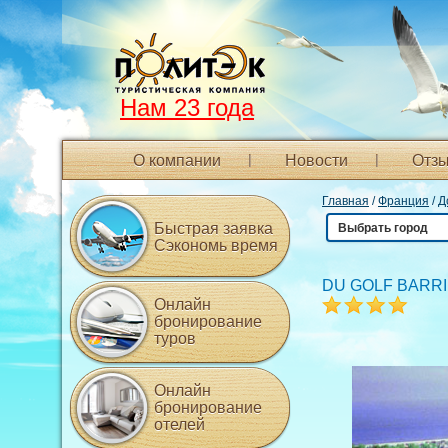
Нам 23 года
О компании
Новости
Отзы
Главная
/
Франция
/
Д
Быстрая заявка
Выбрать город
Сэкономь время
DU GOLF BARRI
Онлайн
бронирование
туров
Онлайн
бронирование
отелей