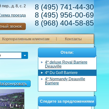
8 (495) 741-44-30
ер., д. 8, с. 2
8 (495) 956-00-69
Схема проезда
8 (968) 404-58-85
тный звонок
Корпоративным клиентам
Контакты
Отели:
т
4* deluxe Royal Barriere
Deauville
4* Du Golf Barriere
4* Normandy Deauville
Barriere
Забронировать
Следите за предложениями