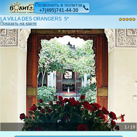
Позвонить в политэк
📞
+7(495)741-44-30
LA VILLA DES ORANGERS 5*
Показать на карте
1 / 19