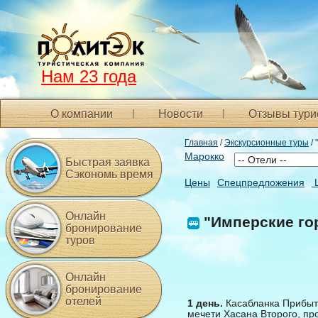
Нам 23 года
О компании
Новости
Отзывы тури
Главная
/
Экскурсионные туры
/ 
Марокко
Быстрая заявка
Сэкономь время
Цены
Спецпредложения
Онлайн
"Имперские го
бронирование
туров
Онлайн
бронирование
отелей
1 день.
Касабланка Прибыти
мечети Хасана Второго, про