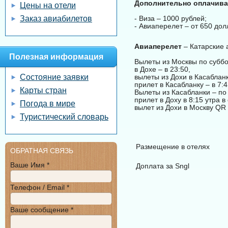
Дополнительно оплачива
Цены на отели
Заказ авиабилетов
- Виза – 1000 рублей;
- Авиаперелет – от 650 до
Авиаперелет
– Катарские 
Полезная информация
Вылеты из Москвы по суббо
в Дохе – в 23:50,
Состояние заявки
вылеты из Дохи в Касабланк
прилет в Касабланку – в 7:4
Карты стран
Вылеты из Касабланки – по
прилет в Доху в 8:15 утра в
Погода в мире
вылет из Дохи в Москву QR 
Туристический словарь
Размещение в отелях
ОБРАТНАЯ СВЯЗЬ
Ваше Имя *
Доплата за Sngl
Телефон / Email *
Ваше сообщение *