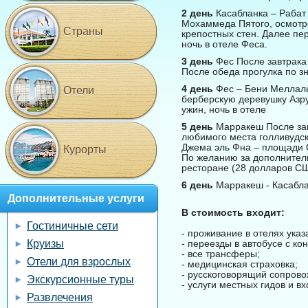
2 день
Касабланка – Рабат
Мохаммеда Пятого, осмотро
Страны
крепостных стен. Далее пер
ночь в отеле Феса.
3 день
Фес После завтрака
После обеда прогулка по з
4 день
Фес – Бени Меллаль
Отели
берберскую деревушку Азру
ужин, ночь в отеле
5 день
Марракеш После зав
любимого места голливудск
Джема эль Фна – площади О
Курорты
По желанию за дополнител
ресторане (28 долларов СШ
6 день
Марракеш - Касабла
Дополнительные услуги
В стоимость входит:
Гостиничные сети
- проживание в отелях указ
Круизы
- переезды в автобусе с к
- все трансферы;
Отели для взрослых
- медицинская страховка;
- русскоговорящий сопров
Экскурсионные туры
- услуги местных гидов и 
Развлечения