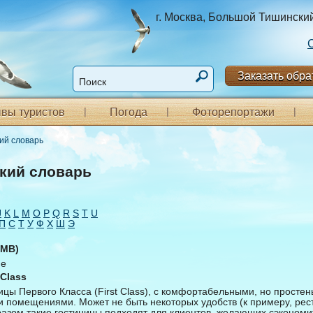
г. Москва, Большой Тишинский п
Заказать обра
вы туристов
Погода
Фоторепортажи
кий словарь
кий словарь
J
K
L
M
O
P
Q
R
S
T
U
П
С
Т
У
Ф
Х
Ш
Э
(MB)
ие
 Class
ницы Первого Класса (First Class), с комфортабельными, но просте
помещениями. Может не быть некоторых удобств (к примеру, рес
азом такие гостиницы подходят для клиентов, желающих сэкономи