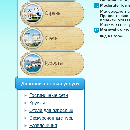
Moderate Touri
Малобюджетный 
Страны
Предоставляютс
Клиенты обязат
Минимальные уд
Mountain view
вид на горы
Отели
Курорты
Дополнительные услуги
Гостиничные сети
Круизы
Отели для взрослых
Экскурсионные туры
Развлечения