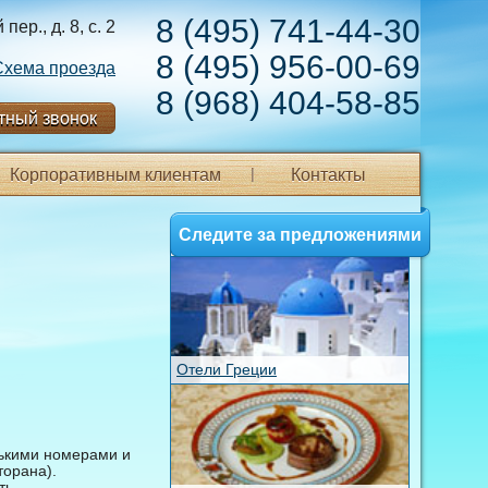
8 (495) 741-44-30
ер., д. 8, с. 2
8 (495) 956-00-69
Схема проезда
8 (968) 404-58-85
тный звонок
Корпоративным клиентам
Контакты
Следите за предложениями
Отели Греции
нькими номерами и
торана).
ть.