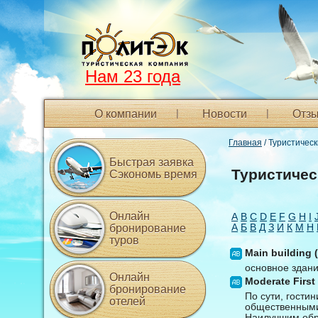
Нам 23 года
О компании
Новости
Отзы
Главная
/ Туристичес
Быстрая заявка
Туристичес
Сэкономь время
Онлайн
A
B
C
D
E
F
G
H
I
А
Б
В
Д
З
И
К
М
Н
бронирование
туров
Main building 
основное здан
Онлайн
Moderate First
бронирование
По сути, гости
отелей
общественными 
Наилучшим обр