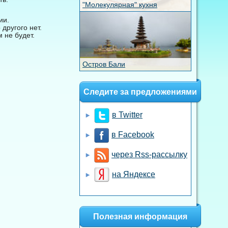
"Молекулярная" кухня
ии.
другого нет.
 не будет.
Остров Бали
Следите за предложениями
в Twitter
в Facebook
через Rss-рассылку
на Яндексе
Полезная информация