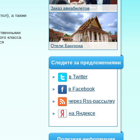
Заказ авиабилетов
тол), а также
ственными
ого класса
ся
Отели Бангкока
Следите за предложениями
в Twitter
в Facebook
через Rss-рассылку
на Яндексе
Полезная информация