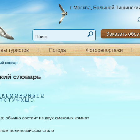
г. Москва, Большой Тишинский п
Заказать обра
вы туристов
Погода
Фоторепортажи
кий словарь
кий словарь
J
K
L
M
O
P
Q
R
S
T
U
П
С
Т
У
Ф
Х
Ш
Э
; обычно состоит из двух смежных комнат
чном полинезийском стиле