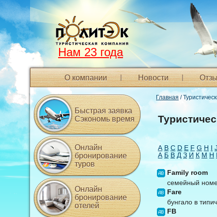
Нам 23 года
О компании
Новости
Отзы
Главная
/ Туристичес
Быстрая заявка
Туристичес
Сэкономь время
Онлайн
A
B
C
D
E
F
G
H
I
А
Б
В
Д
З
И
К
М
Н
бронирование
туров
Family room
семейный номер
Онлайн
Fare
бронирование
бунгало в типи
отелей
FB