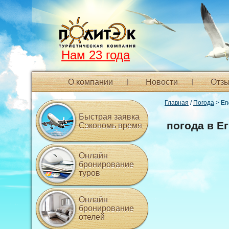
Нам 23 года
О компании
Новости
Отзы
Главная
/
Погода
> Ег
Быстрая заявка
погода в Е
Сэкономь время
Онлайн
бронирование
туров
Онлайн
бронирование
отелей