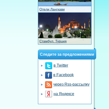
Отели Лангкави
Стамбул. Турция
Следите за предложениями
в Twitter
в Facebook
через Rss-рассылку
на Яндексе