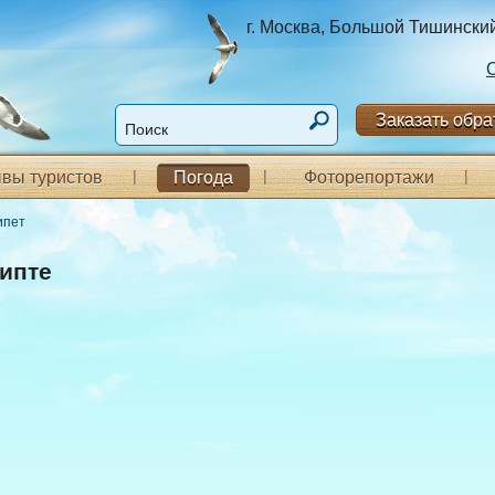
г. Москва, Большой Тишинский п
Заказать обра
вы туристов
Погода
Фоторепортажи
ипет
гипте