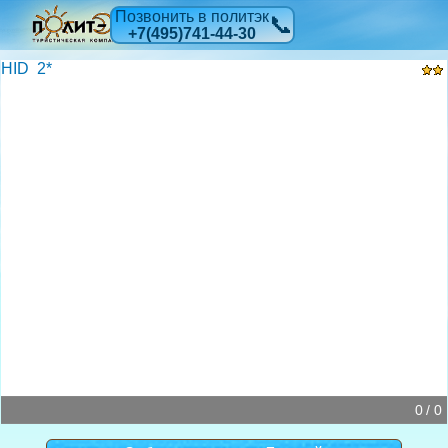
Позвонить в политэк
📞
+7(495)741-44-30
HID 2*
0 / 0