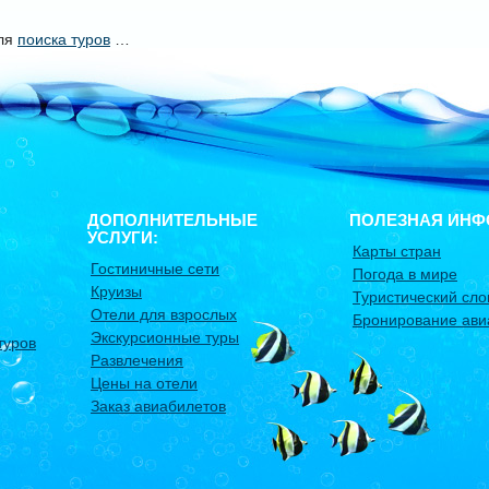
уля
поиска туров
…
ДОПОЛНИТЕЛЬНЫЕ
ПОЛЕЗНАЯ ИНФ
УСЛУГИ:
Карты стран
Гостиничные сети
Погода в мире
Круизы
Туристический сло
Отели для взрослых
Бронирование ави
Экскурсионные туры
туров
Развлечения
Цены на отели
Заказ авиабилетов