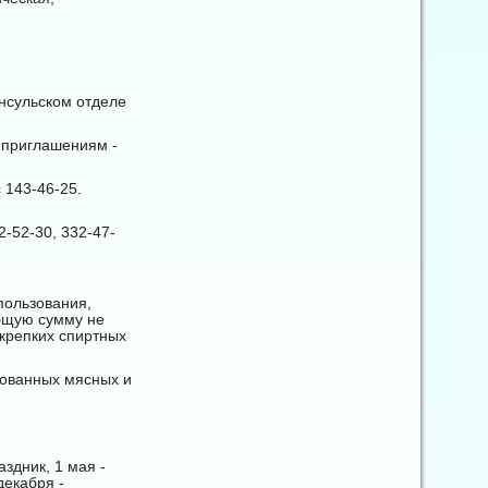
нсульском отделе
 приглашениям -
с 143-46-25.
2-52-30, 332-47-
пользования,
общую сумму не
е крепких спиртных
рованных мясных и
здник, 1 мая -
декабря -