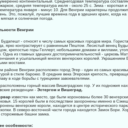
 умеренно континентальный. Среднегодовая температура составляе
 жаркое, средняя температура июля - около 25 c. Зима - короткая 
температура января - минус 10. Для Венгрии характерны продолжи
ень. Это, пожалуй, лучшие времена года в здешних краях, когда н
 мягкая и солнечная погода.
льности Венгрии
 Будапешт - относят к числу самых красивых городов мира. Горист
да, ярко контрастирует с равнинным Пештом. Лесистый венец Буды 
цом, крепостью горы Геллерт, небольшими домами и виллами, уто
. Одна из главных здешних достопримечательностей - церковь Матья
енчания и усыпальницей многих венгерских королей. Украшением 
ными мостами.
м районе Венгрии расположен город Эгер - один из самых красивы
турой в стиле барокко. В средние века Эгерская крепость, превращ
лаву в ходе борьбы с турецкими завоевателями.
 расположены горный массив Вишеградских гор. У их подножия нах
вские резиденции -
Эстергом и Вишеград.
ервар
известен как место, где были коронованы более 30 венгерски
ковья. 15 королей были в последствии захоронены именно в Сэке
оронены венгерские короли, находится в центре исторического парка
копки. В северо-восточной части города находится Замок Бори. Х
 сторожевые башни замка.
 ее особенности: