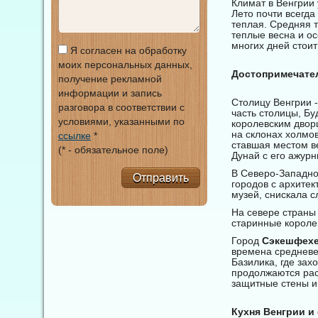
Климат в Венгрии
Лето почти всегда
теплая. Средняя 
теплые весна и ос
многих дней стоит
Я согласен на обработку
моих персональных данных,
Достопримечате
получение рекламной
информации и запись
Столицу Венгрии -
разговора в соответствии с
часть столицы, Бу
условиями, указанными по
королевским двор
на склонах холмов
ссылке
*
ставшая местом в
(* - обязательное поле)
Дунай с его ажур
В Северо-Западно
Отправить
городов с архитек
музей, снискала с
На севере страны
старинные короле
Город
Сэкешфех
времена средневе
Базилика, где зах
продолжаются рас
защитные стены и
Кухня Венгрии и