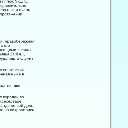
т плюс 9-11 C.
и сравнительно
тельные и очень
а протяжении
ая, правобережная
с его
пающими в садах
ша (ХIII в.),
Будапешта служит
х венгерских
енная ныне в
одятся две
х королей во
шфехерваре.
, где по сей день
орошо сохранились