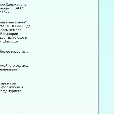
мре Кальмана, с
перца "ЛЕЧО"?
перии.
емчужина Дуная",
ства" ЮНЕСКО. Где
илось немало
ой империи
ньсентмиклоше и
 и Шиклоше.
более известные -
емейного отдыха.
анавливать
аздниками
о фольклора и
огда туриста