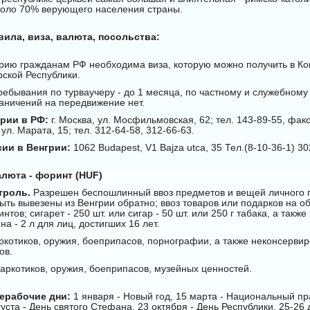
оло 70% верующего населения страны.
ила, виза, валюта, посольства:
грию гражданам РФ необходима виза, которую можно получить в Ко
рской Республики.
ребывания по турваучеру - до 1 месяца, по частному и служебному
раничений на передвижение нет.
грии в РФ:
г. Москва, ул. Мосфильмовская, 62; тел. 143-89-55, фак
 ул. Марата, 15; тел. 312-64-58, 312-66-63.
ии в Венгрии:
1062 Budapest, V1 Bajza utca, 35 Тел.(8-10-36-1) 30
люта - форинт (HUF)
троль.
Разрешен беспошлинный ввоз предметов и вещей личного 
ыть вывезены из Венгрии обратно; ввоз товаров или подарков на 
тов; сигарет - 250 шт. или сигар - 50 шт. или 250 г табака, а такж
ина - 2 л для лиц, достигших 16 лет.
ркотиков, оружия, боеприпасов, порнографии, а также неконсерви
ов.
аркотиков, оружия, боеприпасов, музейных ценностей.
ерабочие дни:
1 января - Новый год, 15 марта - Национальный пра
густа - День святого Стефана, 23 октября - День Республики, 25-26 