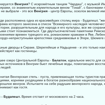
циируется
Венгрия
? С искромётным танцем "Чардаш", с музыкой И
ярами, со знаменитым изумительным вином "Токай”, с баночками 
 не выбрали - это все
Венгрия
- центр Европы, осколок великой им
 где расположена одна из красивейших столиц мира - Будапешт, "ж
рама которого занесена в список "Всемирного наследия человече
стории, разрушительным для народа и его культуры, все же сохран
рыми стоит познакомиться. Где двухтысячелетние памятники Римск
троениями времен турецкого ига, романскими храмами в Яке, Лебе
гордо-неприступными крепостями средневековья в Эгере, Шюмеге
шные дворцы в Сираке, Шерегейеше и Надьценке - и это только наи
ействуют как гостиницы.
шее озеро Центральной Европы -
Балатон
, идеальное место для с
ных источников в Венгрии бьют лечебные воды, помогающие восст
 людей.
енитая Венгерская степь - пуста, привлекающая толпы туристов пр
ициями, корнями уходящими в богатое разнообразие национальног
рошлое венгров. Испытаете на себе радушие венгерского народа, к
нимают как гостя.
 - Будапешт.
Время отстает от московского на 2 часа.