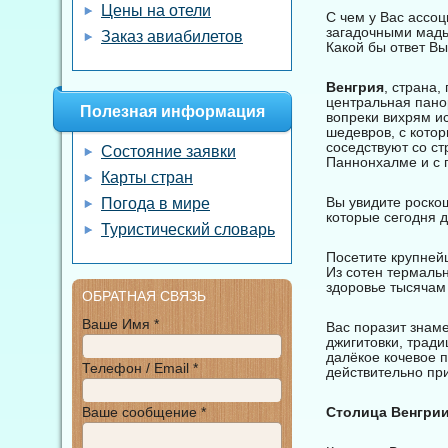
Цены на отели
С чем у Вас ассо
загадочными мадь
Заказ авиабилетов
Какой бы ответ Вы
Венгрия
, страна,
центральная пано
Полезная информация
вопреки вихрям и
шедевров, с кото
соседствуют со с
Состояние заявки
Паннонхалме и с 
Карты стран
Вы увидите роско
Погода в мире
которые сегодня д
Туристический словарь
Посетите крупней
Из сотен термаль
здоровье тысячам
ОБРАТНАЯ СВЯЗЬ
Ваше Имя *
Вас поразит знам
джигитовки, трад
далёкое кочевое п
Телефон / Email *
действительно при
Ваше сообщение *
Столица Венгрии