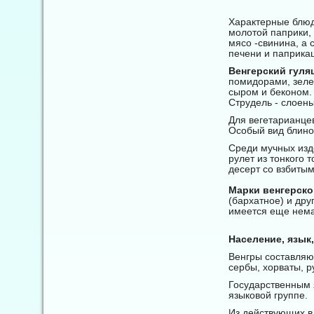
Характерные блюд
молотой паприки,
мясо -свинина, а 
печени и паприка
Венгерский гуля
помидорами, зеле
сыром и беконом. 
Струдель - слоены
Для вегетарианце
Особый вид блино
Среди мучных изде
рулет из тонкого 
десерт со взбиты
Марки венгерског
(бархатное) и дру
имеется еще немал
Население, язык,
Венгры составляю
сербы, хорваты, 
Государственным 
языковой группе.
Из действующих в