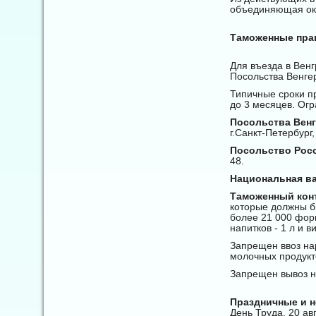
объединяющая ок
Таможенные прав
Для въезда в Вен
Посольства Венге
Типичные сроки п
до 3 месяцев. Ог
Посольства Вен
г.Санкт-Петербург,
Посольство Росс
48.
Национальная ва
Таможенный кон
которые должны б
более 21 000 форин
напитков - 1 л и в
Запрещен ввоз на
молочных продукт
Запрещен вывоз н
Праздничные и н
День Труда, 20 ав