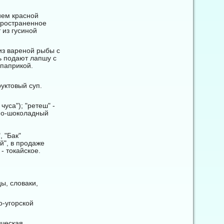
ием красной
пространенное
 из гусиной
 из вареной рыбы с
ь подают лапшу с
 паприкой.
уктовый суп.
уса"); "ретеш" -
тно-шоколадный
, "Бак"
й", в продаже
- токайское.
ы, словаки,
о-угорской
ческая,