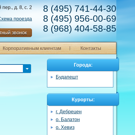
8 (495) 741-44-30
ер., д. 8, с. 2
8 (495) 956-00-69
Схема проезда
8 (968) 404-58-85
тный звонок
Корпоративным клиентам
Контакты
Города:
Будапешт
Курорты:
г. Дебрецен
о. Балатон
о. Хевиз