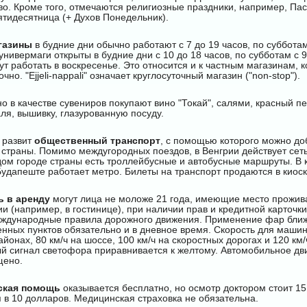
во. Кроме того, отмечаются религиозные праздники, например, Пас
ятидесятница (+ Духов Понедельник).
газины
в будние дни обычно работают с 7 до 19 часов, по суббота
универмаги открыты в будние дни с 10 до 18 часов, по субботам с 9
т работать в воскресенье. Это относится и к частным магазинам, 
чно. "Ejjeli-nappali" означает круглосуточный магазин ("non-stop").
 в качестве сувениров покупают вино "Токай", салями, красный пе
ля, вышивку, глазурованную посуду.
 развит
общественный транспорт
, с помощью которого можно до
 страны. Помимо междугородных поездов, в Венгрии действует сет
ждом городе страны есть троллейбусные и автобусные маршруты. В 
Будапеште работает метро. Билеты на транспорт продаются в киоск
 в аренду
могут лица не моложе 21 года, имеющие место прожив
и (например, в гостинице), при наличии прав и кредитной карточки 
ждународные правила дорожного движения. Применение фар ближн
нных пунктов обязательно и в дневное время. Скорость для машин
айонах, 80 км/ч на шоссе, 100 км/ч на скоростных дорогах и 120 км/
 сигнал светофора приравнивается к желтому. Автомобильное дв
щено.
ская помощь
оказывается бесплатно, но осмотр доктором стоит 15
 в 10 долларов. Медицинская страховка не обязательна.