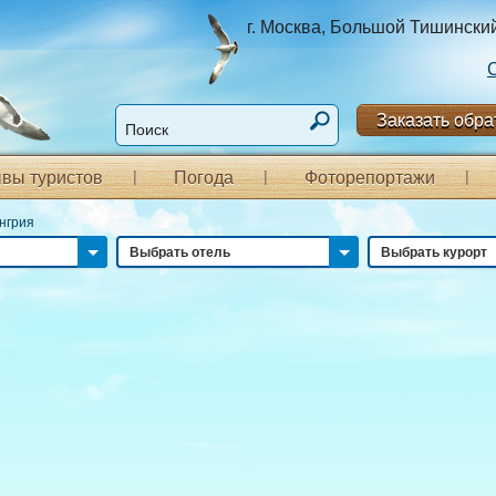
г. Москва, Большой Тишинский п
Заказать обра
вы туристов
Погода
Фоторепортажи
нгрия
Выбрать отель
Выбрать курорт