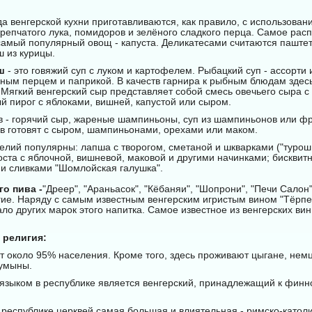
а венгерской кухни приготавливаются, как правило, с использован
 репчатого лука, помидоров и зелёного сладкого перца. Самое рас
самый популярный овощ - капуста. Деликатесами считаются паштет
ш из курицы.
ш
- это говяжий суп с луком и картофелем. Рыбацкий суп - ассорти
ным перцем и паприкой. В качеств гарнира к рыбным блюдам здес
Мягкий венгерский сыр представляет собой смесь овечьего сыра с
й пирог с яблоками, вишней, капустой или сыром.
в - горячий сыр, жареные шампиньоны, суп из шампиньонов или фр
в готовят с сыром, шампиньонами, орехами или маком.
лий популярны: лапша с творогом, сметаной и шкварками ("турош ч
тоста с яблочной, вишневой, маковой и другими начинками; бискви
ми сливками "Шомлойская галушка".
о пива -
"Дреер", "Араньасок", "Кёбаняи", "Шопрони", "Печи Салон"
гие. Наряду с самым известным венгерским игристым вином "Тёрпе
о других марок этого напитка. Самое известное из венгерских вин 
 религия:
т около 95% населения. Кроме того, здесь проживают цыгане, немц
румыны.
языком в республике является венгерский, принадлежащий к финн
 республике церквей самая большая и влиятельная - римско-католи