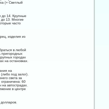
ха (+ Светлый
м до 14. Крупные
 до 13. Многие
которые часто
рец, изделия из
браться в любой
ь пригородных
крупных городах
ах на остановках.
ания на
(либо под залог).
его света за
 ограничена: 60
ч на автострадах.
ижение в центре
 долларов.