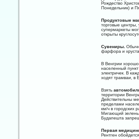
Рождество Христо
Понедельник) и П
Продуктовые ма
торговые центры, 
супермаркеты могу
открыты круглосуто
Сувениры.
Обычно
фарфора и хруста
В Венгрии хорошо
населенный пункт
электричек. В ка
ходят трамваи, в 
Взять
автомобиль
территории Венгри
Действительны ме
пределами населе
км/ч в городских р
Мигающий зеленый
Будапешта запре
Первая медицин
Рентген обойдется