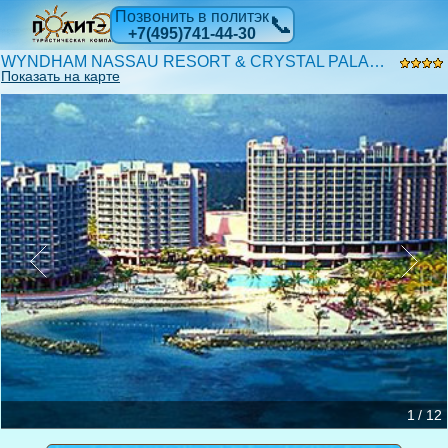
Позвонить в политэк
📞
+7(495)741-44-30
WYNDHAM NASSAU RESORT & CRYSTAL PALACE CASINO 4*
Показать на карте
1 / 12