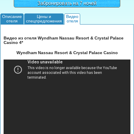
Забронировать на 7 ночей
Описание
Цены и
Видео
отеля
спецпредложения
отеля
Видео из отеля Wyndham Nassau Resort & Crystal Palace
Casino 4*
Wyndham Nassau Resort & Crystal Palace Casino