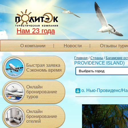
Нам 23 года
О компании
Новости
Отзывы тури
Главная
/
Страны
/
Багамские ос
PROVIDENCE ISLAND)
Быстрая заявка
Сэкономь время
Выбрать город
Онлайн
о. Нью-Провиденс/Нас
бронирование
туров
Онлайн
бронирование
отелей