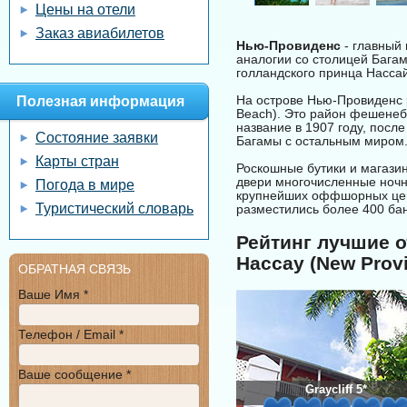
Цены на отели
Заказ авиабилетов
Нью-Провиденс
- главный
аналогии со столицей Багамс
голландского принца Нассай
На острове Нью-Провиденс р
Полезная информация
Beach). Это район фешенеб
название в 1907 году, посл
Состояние заявки
Багамы с остальным миром
Карты стран
Роскошные бутики и магазин
двери многочисленные ночны
Погода в мире
крупнейших оффшорных цент
Туристический словарь
разместились более 400 бан
Рейтинг лучшие о
Нассау (New Provi
ОБРАТНАЯ СВЯЗЬ
Ваше Имя *
Телефон / Email *
Ваше сообщение *
Graycliff 5*