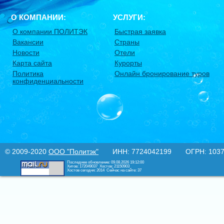
О КОМПАНИИ:
УСЛУГИ:
О компании ПОЛИТЭК
Быстрая заявка
Вакансии
Страны
Новости
Отели
Карта сайта
Курорты
Политика
Онлайн бронирование туров
конфиденциальности
© 2009-2020
ООО "Политэк"
ИНН: 7724042199 ОГРН: 10377
Последнее обновление: 09.08.2026 19:12:00
Хитов: 172049037
Хостов: 21150903
Хостов сегодня: 2014
Сейчас на сайте: 37