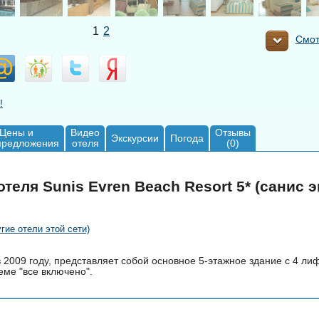
1
2
Смот
!
Цены и
Видео
Отзывы
Экскурсии
Погода
предложения
отеля
(0)
теля Sunis Evren Beach Resort 5* (санис 
угие отели этой сети)
 2009 году, представляет собой основное 5-этажное здание с 4 ли
еме "все включено".