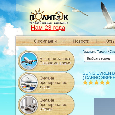
Нам 23 года
О компании
Новости
Отзы
Главная
/
Турция
/
Си
Быстрая заявка
Выбрать город
Сэкономь время
SUNIS EVREN 
(
САНИС ЭВРЕН
Онлайн
бронирование
туров
Онлайн
бронирование
отелей