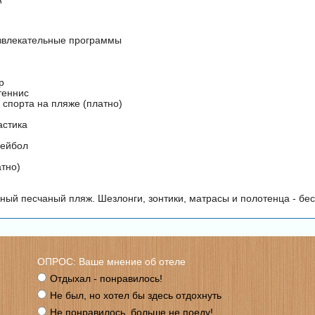
звлекательные программы
р
теннис
 спорта на пляже (платно)
астика
лейбол
атно)
ный песчаный пляж. Шезлонги, зонтики, матрасы и полотенца - бес
ОПРОС: Ваше мнение об отеле
Отдыхал - понравилось!
Не был, но хотел бы здесь отдохнуть
Не понравилось, больше не поеду!