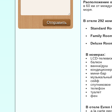
Расположение от
в 60 км от междун
моря.
В отеле 292 но
Отправить
Standard R
Family Roo
Deluxe Roo
В номерах:
LCD-телевиз
балкон
ванна/душ
кондиционер
мини-бар
музыкальный
сейф
спутниковое
телефон
туалет
фен
B отеле Evren 
а la carte ре