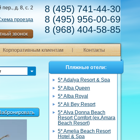
8 (495) 741-44-30
ер., д. 8, с. 2
8 (495) 956-00-69
Схема проезда
8 (968) 404-58-85
тный звонок
Корпоративным клиентам
Контакты
Пляжные отели:
т
5* Adalya Resort & Spa
5* Alba Queen
5* Alba Royal
5* Ali Bey Resort
Забронировать
5* Alva Donna Beach
Resort Comfort (ex.Amara
Beach Resort)
5* Amelia Beach Resort
Hotel & Spa