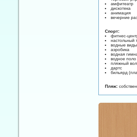
амфитеатр
дискотека
анимация
вечерние ра
Спорт:
фитнес-цент
настольный 
водные виды
аэробика
водная гимн
водное поло
пляжный во
дартс
бильярд (пл
Пляж:
собствен