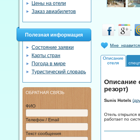
Цены на отели
Заказ авиабилетов
Полезная информация
Мне нравится
Состояние заявки
Карты стран
Описание
отеля
спец
Погода в мире
Туристический словарь
Описание о
резорт)
ОБРАТНАЯ СВЯЗЬ
Sunis Hotels
(др
ФИО
Отель открылся в
работает по сист
Телефон / Email
Текст сообщения