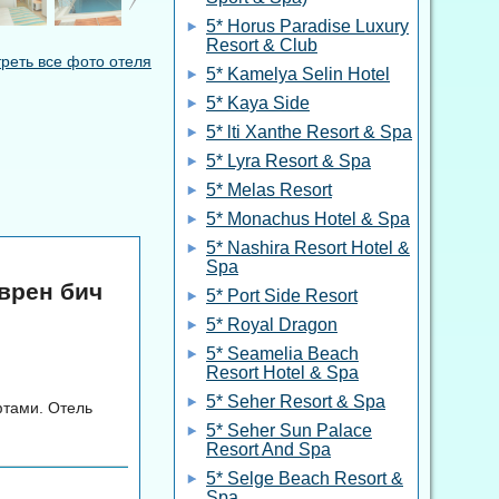
5* Horus Paradise Luxury
Resort & Club
реть все фото отеля
5* Kamelya Selin Hotel
5* Kaya Side
5* lti Xanthe Resort & Spa
5* Lyra Resort & Spa
5* Melas Resort
5* Monachus Hotel & Spa
5* Nashira Resort Hotel &
Spa
эврен бич
5* Port Side Resort
5* Royal Dragon
5* Seamelia Beach
Resort Hotel & Spa
5* Seher Resort & Spa
фтами. Отель
5* Seher Sun Palace
Resort And Spa
5* Selge Beach Resort &
Spa