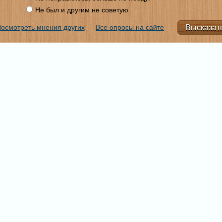
Не был и другим не советую
осмотреть мнения других
Все опросы на сайте