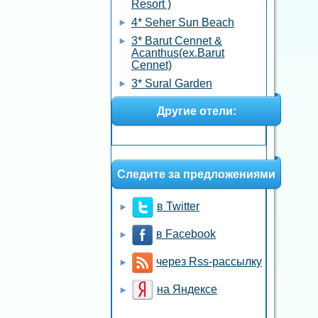
Resort )
4* Seher Sun Beach
3* Barut Cennet &
Acanthus(ex.Barut
Cennet)
3* Sural Garden
Другие отели:
Следите за предложениями
в Twitter
в Facebook
через Rss-рассылку
на Яндексе