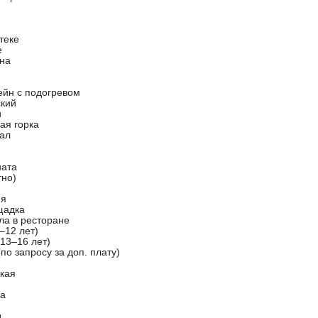
теке
е
йна
ейн с подогревом
ский
и
ая горка
ал
ната
тно)
ня
щадка
ла в ресторане
–12 лет)
13–16 лет)
(по запросу за доп. плату)
кая
ча
д