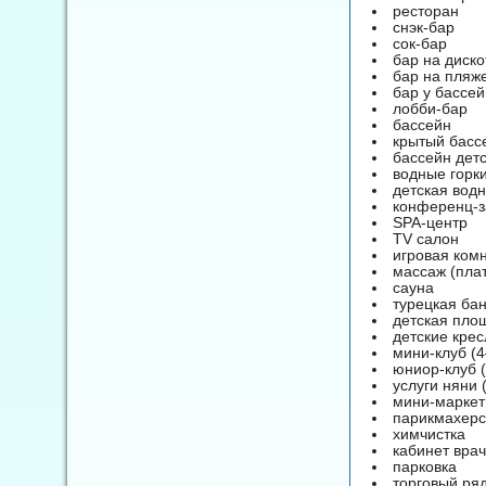
ресторан
снэк-бар
сок-бар
бар на диско
бар на пляж
бар у бассе
лобби-бар
бассейн
крытый басс
бассейн дет
водные горк
детская водн
конференц-з
SPA-центр
TV салон
игровая ком
массаж (пла
сауна
турецкая ба
детская пло
детские крес
мини-клуб (4
юниор-клуб (
услуги няни 
мини-маркет
парикмахерс
химчистка
кабинет вра
парковка
торговый ря