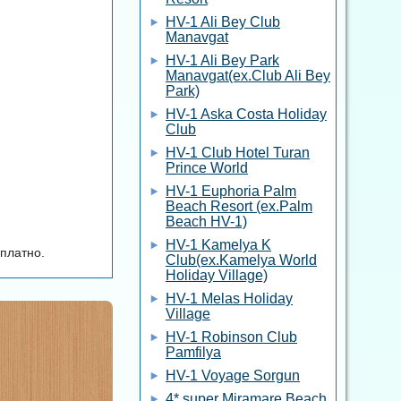
HV-1 Ali Bey Club
Manavgat
HV-1 Ali Bey Park
Manavgat(ex.Club Ali Bey
Park)
HV-1 Aska Costa Holiday
Club
HV-1 Club Hotel Turan
Prince World
HV-1 Euphoria Palm
Beach Resort (ex.Palm
Beach HV-1)
HV-1 Kamelya K
платно.
Club(ex.Kamelya World
Holiday Village)
HV-1 Melas Holiday
Village
HV-1 Robinson Club
Pamfilya
HV-1 Voyage Sorgun
4* super Miramare Beach