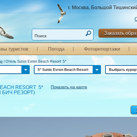
г. Москва, Большой Тишинский п
Заказать обра
вы туристов
Погода
Фоторепортажи
де
/
Отель Sunis Evren Beach Resort 5*
5* Sunis Evren Beach Resort
Выбрать курор
Показать на карте
BEACH RESORT 5*
 БИЧ РЕЗОРТ
)