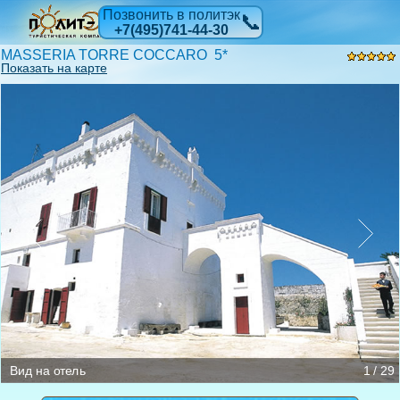
Позвонить в политэк
📞
+7(495)741-44-30
MASSERIA TORRE COCCARO 5*
Показать на карте
Reseption
Бассейн
Бар
Ресторан
Вид на отель
1 / 29