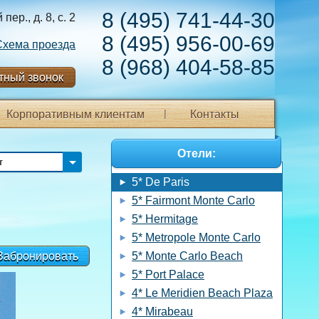
8 (495) 741-44-30
ер., д. 8, с. 2
8 (495) 956-00-69
Схема проезда
8 (968) 404-58-85
тный звонок
Корпоративным клиентам
Контакты
Отели:
т
5* De Paris
5* Fairmont Monte Carlo
5* Hermitage
5* Metropole Monte Carlo
Забронировать
5* Monte Carlo Beach
5* Port Palace
4* Le Meridien Beach Plaza
4* Mirabeau