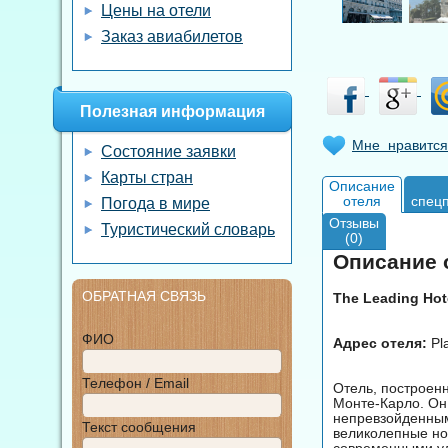
Цены на отели
Заказ авиабилетов
Полезная информация
Мне нравится
Состояние заявки
Карты стран
Описание
отеля
спец
Погода в мире
Отзывы
Туристический словарь
(0)
Описание о
ОБРАТНАЯ СВЯЗЬ
The Leading Hote
ФИО
Адрес отеля:
Pl
Телефон / Email
Отель, построен
Монте-Карло. Он
непревзойденным
Текст сообщения
великолепные но
современными уд