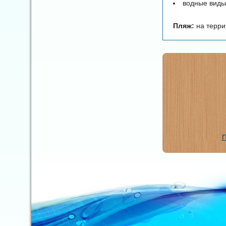
водные виды 
Пляж:
на терри
П