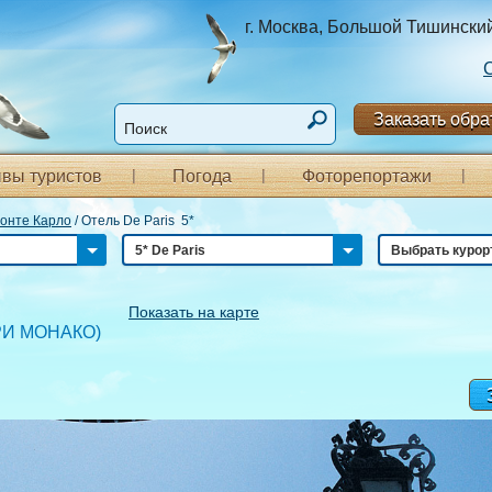
г. Москва, Большой Тишинский п
Заказать обра
вы туристов
Погода
Фоторепортажи
онте Карло
/
Отель De Paris 5*
5* De Paris
Выбрать курор
Показать на карте
РИ МОНАКО
)