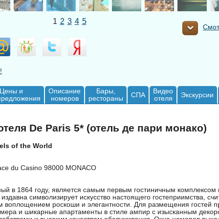
1
2
3
4
5
Смот
!
Цены и
Описание
Бары,
Видео
СПА
Экскурсии
предложения
номеров
рестораны
отеля
теля De Paris 5* (отель де пари монако)
ls of the World
ace du Casino 98000 MONACO
ный в 1864 году, является самым первым гостиничным комплексом 
 издавна символизирует искусство настоящего гостеприимства, счи
 воплощением роскоши и элегантности. Для размещения гостей 
мера и шикарные апартаменты в стиле ампир с изысканным декор
обствами и высоким качеством обслуживания. Окна номеров выхо