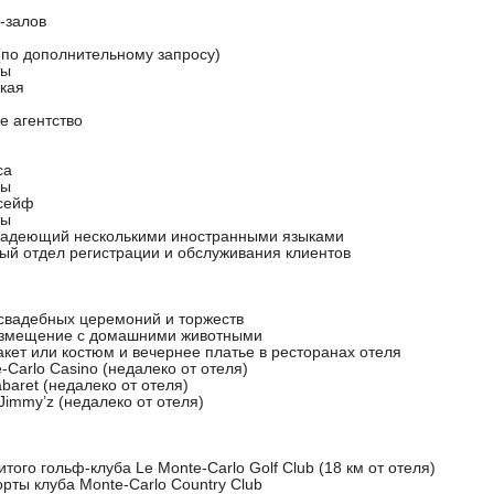
-залов
(по дополнительному запросу)
ты
кая
е агентство
са
ры
сейф
ты
ладеющий несколькими иностранными языками
ный отдел регистрации и обслуживания клиентов
свадебных церемоний и торжеств
азмещение с домашними животными
акет или костюм и вечернее платье в ресторанах отеля
-Carlo Casino (недалеко от отеля)
baret (недалеко от отеля)
Jimmy’z (недалеко от отеля)
того гольф-клуба Le Monte-Carlo Golf Club (18 км от отеля)
рты клуба Monte-Carlo Country Club