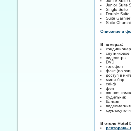
Junior Suite 
Junior Suite 
Single Suite
Double Suite
Suite Garnier
Suite Churchil
Описание и ф
В номерах:
кондиционер
спутниковое
видеоигры
DVD
телефон
факс (по зап
доступ в инт
мини-бар
сейф
фен
ванная комн
будильник
балкон
видеомагни
круглосуточ
B отеле Hotel 
рестораны 