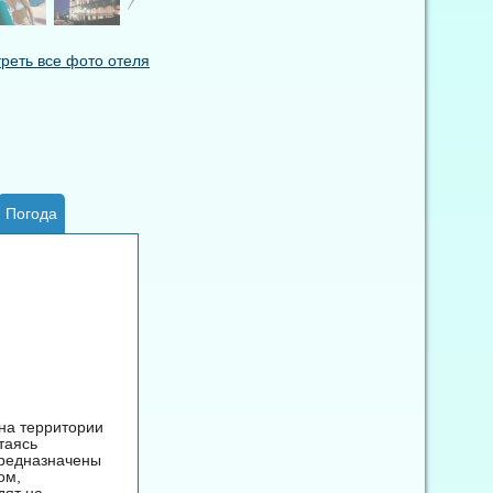
реть все фото отеля
Погода
на территории
таясь
предназначены
ом,
дят на