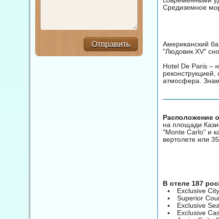
Средиземное море
Американский ба
Отправить
"Людовик XV" сн
Hotel De Paris 
реконструкцией, 
атмосфера. Знам
Расположение от
на площади Казин
"Monte Carlo" и 
вертолете или 35
В отеле 187 ро
Exclusive Ci
Superior Cou
Exclusive Se
Exclusive Ca