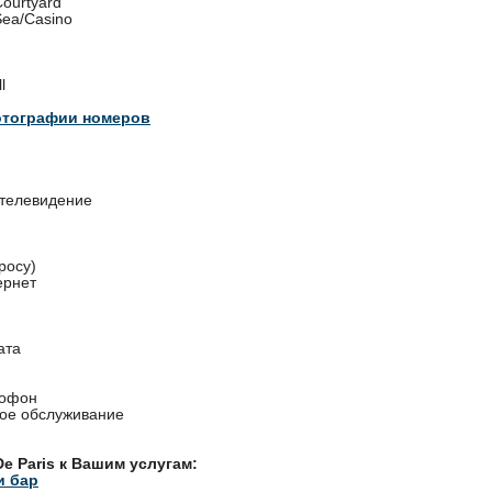
Courtyard
Sea/Casino
l
отографии номеров
 телевидение
росу)
ернет
ата
тофон
ное обслуживание
De Paris к Вашим услугам:
и бар