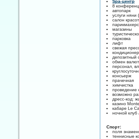
Spa-центр
8 конференц
автопарк
услуги няни 
салон красо
парикмахерс
магазины
туристическо
парковка
лифт
свежая прес
кондиционе
депозитный 
обмен валю
персонал, в
круглосуточ
консьерж
прачечная
химчистка
проведение 
возможно р
дресс-код: ж
казино Monte
кабаре Le Ca
ночной клуб 
Спорт:
поля знамени
теннисные ко