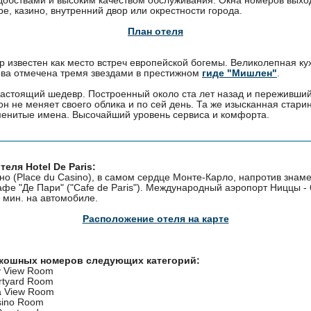
, казино, внутренний двор или окрестности города.
План отеля
р известен как место встреч европейской богемы. Великолепная ку
ова отмечена тремя звездами в престижном
гиде "Мишлен"
.
– настоящий шедевр. Построенный около ста лет назад и переживши
он не меняет своего облика и по сей день. Та же изысканная стар
енитые имена. Высочайший уровень сервиса и комфорта.
еля Hotel De Paris:
о (Place du Casino), в самом сердце Монте-Карло, напротив знам
кафе "Де Пари" ("Cafe de Paris"). Международный аэропорт Ниццы - 
 мин. на автомобиле.
Расположение отеля на карте
скошных номеров следующих категорий:
ty View Room
rtyard Room
a View Room
sino Room