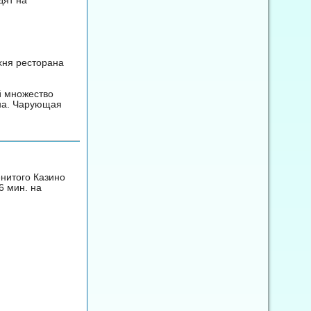
хня ресторана
й множество
ина. Чарующая
енитого Казино
6 мин. на