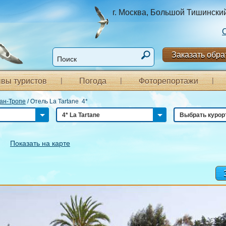
г. Москва, Большой Тишинский п
Заказать обра
вы туристов
Погода
Фоторепортажи
ан-Тропе
/
Отель La Tartane 4*
4* La Tartane
Выбрать курор
Показать на карте