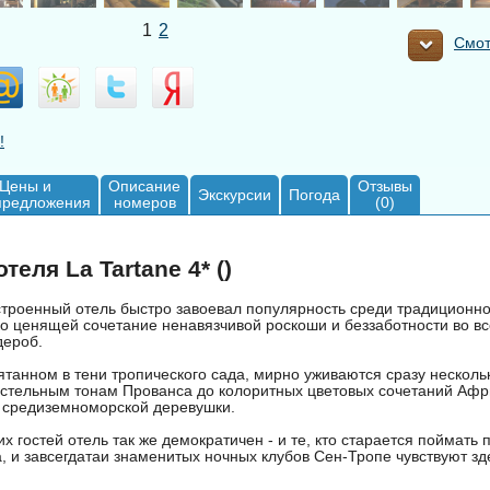
1
2
Смот
!
Цены и
Описание
Отзывы
Экскурсии
Погода
предложения
номеров
(0)
теля La Tartane 4* ()
строенный отель быстро завоевал популярность среди традиционн
ко ценящей сочетание ненавязчивой роскоши и беззаботности во в
дероб.
рятанном в тени тропического сада, мирно уживаются сразу нескольк
астельным тонам Прованса до колоритных цветовых сочетаний Афри
е средиземноморской деревушки.
х гостей отель так же демократичен - и те, кто старается поймать 
, и завсегдатаи знаменитых ночных клубов Сен-Тропе чувствуют зд