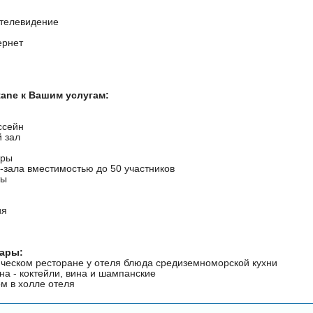
 телевидение
ернет
tane к Вашим услугам:
ссейн
 зал
уры
-зала вместимостью до 50 участников
ты
ия
бары:
ическом ресторане у отеля блюда средиземноморской кухни
на - коктейли, вина и шампанские
м в холле отеля