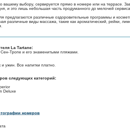
по вашему выбору, сервируется прямо в номере или на террасе. За
ня, и это лишь небольшая часть продуманного до мелочей сервиса
еля предлагаются различные оздоровительные программы и космет
чая различные виды массажа, такие как ароматический, рейки, ли
я.
еля La Tartane:
 Сен-Тропе и его знаменитыми пляжами.
к и ужин. Все напитки платно.
еров следующих категорий:
perior
n Deluxe
отографии номеров
ата