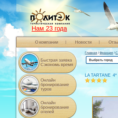
Нам 23 года
О компании
Новости
Отзы
Главная
/
Франция
/
С
Быстрая заявка
Выбрать город
Сэкономь время
LA TARTANE 4*
Онлайн
бронирование
туров
Онлайн
бронирование
отелей