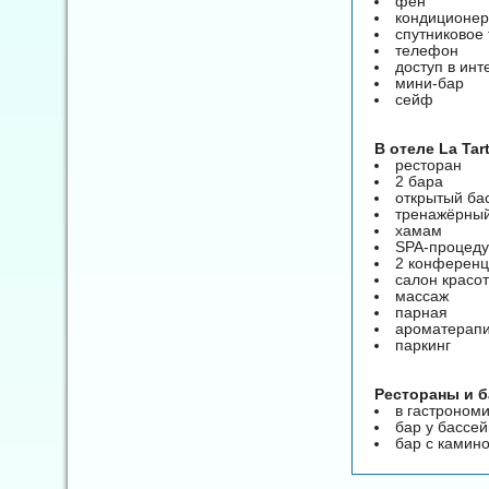
фен
кондиционер
спутниковое
телефон
доступ в инт
мини-бар
сейф
B отеле La Tar
ресторан
2 бара
открытый ба
тренажёрный
хамам
SPA-процед
2 конференц
салон красо
массаж
парная
ароматерап
паркинг
Рестораны и 
в гастроном
бар у бассей
бар с камино