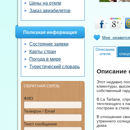
Цены на отели
Заказ авиабилетов
Полезная информация
Мне нравится
Состояние заявки
Описание
Карты стран
отеля
спец
Погода в мире
Туристический словарь
Описание о
Этот недавно по
ОБРАТНАЯ СВЯЗЬ
клиентуры, высо
собственный гар
ФИО
В La Tartane, сп
тяготеющего к п
построен в стил
Телефон / Email
В отношении свои
утреннего солнца
Текст сообщения
дома.