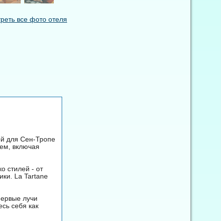
реть все фото отеля
ой для Сен-Тропе
сем, включая
о стилей - от
ки. La Tartane
первые лучи
есь себя как