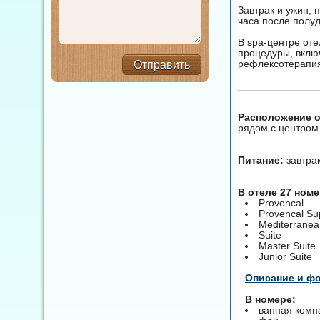
Завтрак и ужин, 
часа после полуд
В spa-центре от
процедуры, вклю
рефлексотерапи
Отправить
Расположение от
рядом с центром
Питание:
завтра
В отеле 27 ном
Provencal
Provenсal Su
Mediterranea
Suite
Master Suite
Junior Suite
Описание и ф
В номере:
ванная комн