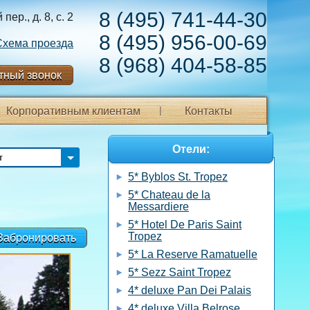
8 (495) 741-44-30
ер., д. 8, с. 2
8 (495) 956-00-69
Схема проезда
8 (968) 404-58-85
тный звонок
Корпоративным клиентам
Контакты
Отели:
т
5* Byblos St. Tropez
5* Chateau de la
Messardiere
5* Hotel De Paris Saint
Tropez
Забронировать
5* La Reserve Ramatuelle
5* Sezz Saint Tropez
4* deluxe Pan Dei Palais
4* deluxe Villa Belrose