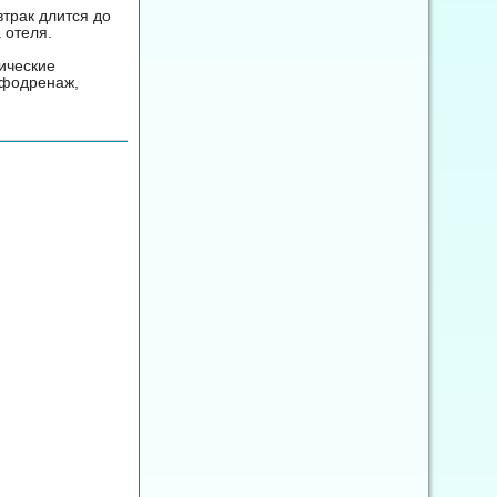
втрак длится до
 отеля.
ические
мфодренаж,