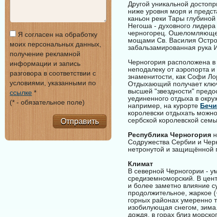
Другой уникальной достоп
ниже уровня моря и предст
каньон реки Тары глубиной
Негоша - духовного лидера
черногорец. Ошеломляющее
Я согласен на обработку
мощами Св. Василия Острож
моих персональных данных,
забальзамированная рука 
получение рекламной
Черногория расположена в 
информации и запись
неподалеку от аэропорта и
разговора в соответствии с
знаменитости, как Софи Л
условиями, указанными по
Отдыхающий получает ключ 
высшей "звездности" предо
ссылке
*
уединенного отдыха в окру
(* - обязательное поле)
например, на курорте
Бечи
королевски отдыхать можно
сербской королевской сем
Отправить
Республика Черногория
н
Содружества Сербии и Черн
нетронутой и защищённой п
Климат
В северной Черногории - у
средиземноморский. В цент
и более заметно влияние с
продолжительное, жаркое (+
горных районах умеренно те
изобилующая снегом, зима.
дождя, в горах близ морск