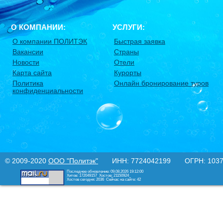
О КОМПАНИИ:
УСЛУГИ:
О компании ПОЛИТЭК
Быстрая заявка
Вакансии
Страны
Новости
Отели
Карта сайта
Курорты
Политика
Онлайн бронирование туров
конфиденциальности
© 2009-2020
ООО "Политэк"
ИНН: 7724042199 ОГРН: 10377
Последнее обновление: 09.08.2026 19:12:00
Хитов: 172049157
Хостов: 21150924
Хостов сегодня: 2036
Сейчас на сайте: 42