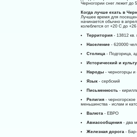
Черногории снег лежит до 5
Когда лучше ехать в Чер
Лучшее время для посещени
начинается обычно в апрел
колеблется от +20 С до +2
Территория
- 13812 кв.
Население
- 620000 чел
Столица
- Подгорица, а
Исторический и культ
Народы
- черногорцы и
Язык
- сербский
Письменность
- кирилл
Религия
- черногорское
меньшинства - ислам и кат
Валюта
- ЕВРО
Авиасообщения
- два 
Железная дорога
- Бар