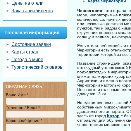
Карта Черногории
Цены на отели
Заказ авиабилетов
Черногория
- это страна, 
море, неповторимые пляжи 
количество солнечных дней
или несколько десятков ме
пунктов, так и рядом с ним
Полезная информация
окружении деревьев маслин
солнцу и волнам, некоторы
Состояние заявки
Есть отели-небоскребы и от
Черногории есть отель-ост
Карты стран
территории которой за все 
Погода в мире
Название стране дали, оказ
Туристический словарь
этот чудный уголок южной Е
подходятотдых в черногори
климат на морских курорта
Адриатики, и именно поэто
Черногории настолько хорош
ОБРАТНАЯ СВЯЗЬ
Песчаные и галечные пляжи
длину аж 13 км.
Ваше Имя *
На единственном в южной Е
собственным микроклимато
Телефон / Email *
двигательного аппарата. О
здесь же город
Котор
с баш
отправлял для обучения св
Ваше сообщение *
черногорских моряков стал