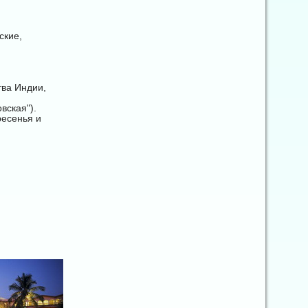
ские,
тва Индии,
вская").
ресенья и