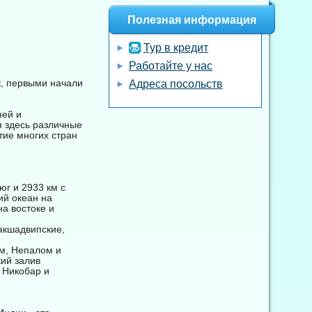
Полезная информация
Тур в кредит
Работайте у нас
к, первыми начали
Адреса посольств
ней и
я здесь различные
ие многих стран
юг и 2933 км с
ий океан на
а востоке и
Лакшадвипские,
ем, Непалом и
кий залив
 Никобар и