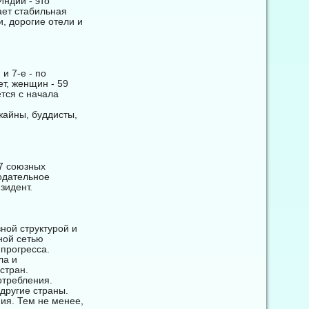
ндии - это
ает стабильная
, дорогие отели и
и 7-е - по
ет, женщин - 59
тся с начала
жайны, буддисты,
 7 союзных
одательное
зидент.
ной структурой и
ной сетью
прогресса.
ла и
стран.
отребления.
другие страны.
ия. Тем не менее,