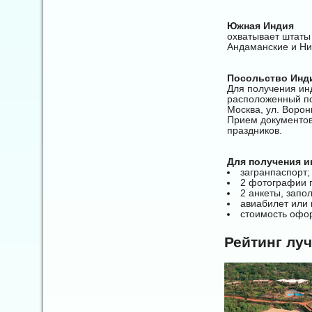
Южная Индия
охватывает штаты
Андаманские и Ни
Посольство Инди
Для получения ин
расположенный по
Москва, ул. Воронц
Прием документов 
праздников.
Для получения 
загранпаспорт;
2 фотографии п
2 анкеты, запо
авиабилет или 
стоимость офо
Рейтинг лу