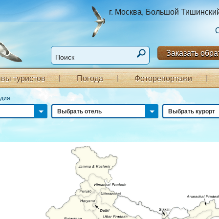
г. Москва, Большой Тишинский п
Заказать обра
вы туристов
Погода
Фоторепортажи
ндия
Выбрать отель
Выбрать курорт