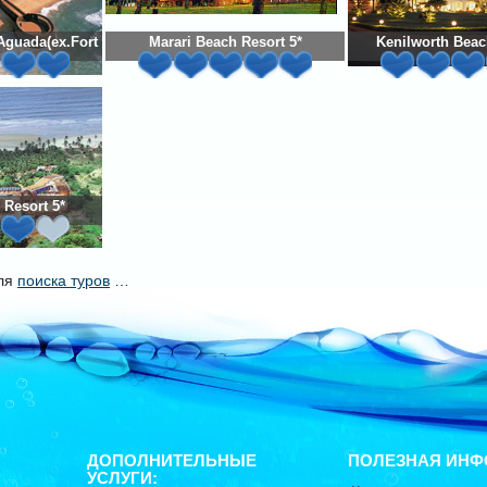
 Aguada(ex.Fort Aguada Beach Resort) 5*
Marari Beach Resort 5*
Kenilworth Beac
 Resort 5*
уля
поиска туров
…
ДОПОЛНИТЕЛЬНЫЕ
ПОЛЕЗНАЯ ИНФ
УСЛУГИ: