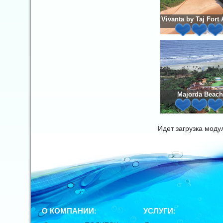
Vivanta by Taj Fort
Majorda Beach
Идет загрузка мод
О КОМПАНИИ:
УСЛУГИ: