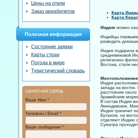
Цены на отели
Заказ авиабилетов
Карта Инди
Карта Кера
Индию
можно наз
Полезная информация
Индийцы первыми 
разводить домашн
Состояние заявки
Индия подарила м
Карты стран
средневековой Инд
религиозно-филос
Погода в мире
Востока, стали н
Туристический словарь
Местоположение
Индия расположен
запада на восток.
ОБРАТНАЯ СВЯЗЬ
расстояние около
Аравийским морем
Ваше Имя *
В состав Индии вх
Аминдивские, Мин
Индия граничит на
Телефон / Email *
Бутаном, на восто
отделяют Индию о
Суматра проходит
Ваше сообщение *