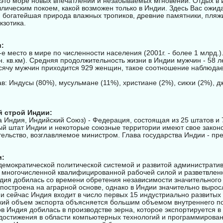
 это море новых впечатлений и незабываемых мгновений. Отдых в И
лическим покоем, какой возможен только в Индии. Здесь Вас ожид
, богатейшая природа влажных тропиков, древние памятники, пляжи
кзотика.
:
е место в мире по численности населения (2001г. - более 1 млрд.). 
. кв.км). Средняя продолжительность жизни в Индии мужчин - 58 л
ысячу мужчин приходится 929 женщин, такое соотношение наблюдае
в: Индусы (80%), мусульмане (11%), христиане (2%), сикхи (2%), д
 строй Индии:
а Индия, Индийский Союз) - Федерация, состоящая из 25 штатов и
ый штат Индии и некоторые союзные территории имеют свое закон
ельство, возглавляемое министром. Глава государства Индии - пре
и:
 демократической политической системой и развитой административ
 многочисленной квалифицированной рабочей силой и разветвлен
дия добилась со времени обретения независимости значительного 
построена на аграрной основе, однако в Индии значительно вырос
и сейчас Индия входит в число первых 15 индустриально развитых 
кий объем экспорта объясняется большим объемом внутреннего п
 Индия добилась в производстве зерна, которое экспортируется в 
достижения в области компьютерных технологий и программирован