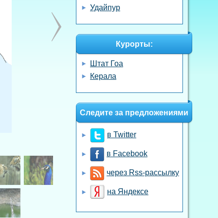
Удайпур
Курорты:
Штат Гоа
Керала
Следите за предложениями
в Twitter
в Facebook
через Rss-рассылку
на Яндексе