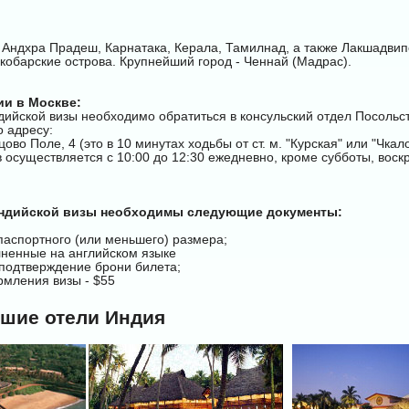
 Андхра Прадеш, Карнатака, Керала, Тамилнад, а также Лакшадвип
кобарские острова. Крупнейший город - Ченнай (Мадрас).
и в Москве:
дийской визы необходимо обратиться в консульский отдел Посольс
 адресу:
ово Поле, 4 (это в 10 минутах ходьбы от ст. м. "Курская" или "Чкало
осуществляется с 10:00 до 12:30 ежедневно, кроме субботы, воск
индийской визы необходимы следующие документы:
аспортного (или меньшего) размера;
лненные на английском языке
подтверждение брони билета;
рмления визы - $55
чшие отели Индия