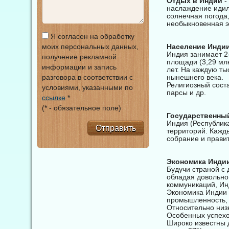
Отдых в Индии
-
наслаждение идил
солнечная погода
необыкновенная э
Я согласен на обработку
моих персональных данных,
Население Индии
Индия занимает 2-
получение рекламной
площади (3,29 млн
информации и запись
лет. На каждую т
разговора в соответствии с
нынешнего века.
Религиозный соста
условиями, указанными по
парсы и др.
ссылке
*
(* - обязательное поле)
Государственный
Индия (Республик
Отправить
территорий. Кажд
собрание и правит
Экономика Инди
Будучи страной с
обладая довольно
коммуникаций, Ин
Экономика Индии 
промышленность, 
Относительно низ
Особенных успехов
Широко известны 