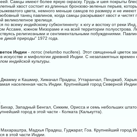
шеей. Самцы имеют более яркую окраску. Грудь и шея покрыты бл
олепный хвост состоит из длинных бронзово-зеленых перьев, котор
 рыжеватого цвета, немного меньше самцов по размеру и не имеют
юбовный танец павлинов, когда самцы раскрывают хвост и чистят 
ой великолепное зрелище.
я по всему индийскому субконтиненту: к югу и востоку от реки Инд
ом Ассаме, южном Мизораме и на всей территории полуострова. 
дствуясь религиозными и сентиментальными побуждениями. Павли
е дикой природы" 1972 года.
веток Индии
- лотос (nelumbo nucifere). Этот священный цветок з
 в искусстве и мифологии древней Индии. С незапамятных времен 
лом индийской культуры.
 Джамму и Кашмир, Химачал Прадеш, Уттаранчал, Пенджаб, Харьян
самая населенная часть Индии. Крупнейший город Северной Индии
я
 Бихар, Западный Бенгал, Сикким, Орисса и семь небольших штато
упнейший город в этой части - Колката (Калькутта).
 Махараштра, Мадхья Прадеш, Гуджарат, Гоа. Крупнейший город 
ся в этой части Индии.