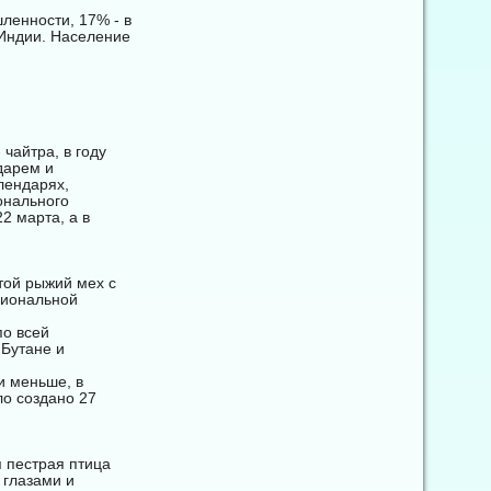
ленности, 17% - в
 Индии. Население
чайтра, в году
дарем и
алендарях,
онального
2 марта, а в
устой рыжий мех с
циональной
по всей
 Бутане и
и меньше, в
ло создано 27
я пестрая птица
 глазами и