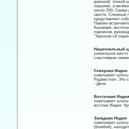
длинной, тонкой 
перьями, а велик
около 200. Самки
хвоста. Сложный л
представляет соб
Павлин встречаетс
Кашмире, восточн
павлинов, руково
"Законом об охран
Национальный ц
уникальное место
счастливым симво
Северная Индия
охватывает штаты
Раджастхан. Это 
- Дели.
Восточная Инди
охватывает штаты
востоке Индии. Кр
Западная Индия
охватывает штаты
(Бомбей), находит