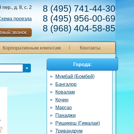
8 (495) 741-44-30
ер., д. 8, с. 2
8 (495) 956-00-69
Схема проезда
8 (968) 404-58-85
тный звонок
Корпоративным клиентам
Контакты
Города:
Мумбай (Бомбей)
Бангалор
Ковалам
Кочин
Маргао
Панаджи
Ришикеш (Гималаи)
Тривандрум