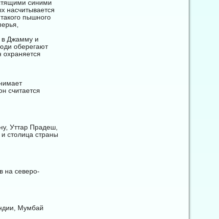
естящими синими
ых насчитывается
 такого пышного
перья,
, в Джамму и
Люди оберегают
н охраняется
анимает
он считается
у, Уттар Прадеш,
 и столица страны
в на северо-
Индии, Мумбай