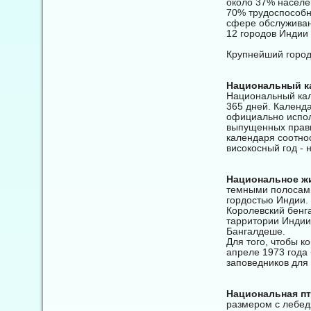
около 37% населе
70% трудоспособн
сфере обслуживан
12 городов Индии
Крупнейший город
Национальный к
Национальный кал
365 дней. Календ
официально исполь
выпущенных прави
календаря соотнос
високосный год - 
Национальное ж
темными полосами
гордостью Индии.
Королевский бенга
тарритории Индии,
Бангалдеше.
Для того, чтобы к
апреле 1973 года 
заповедников для 
Национальная п
размером с лебед