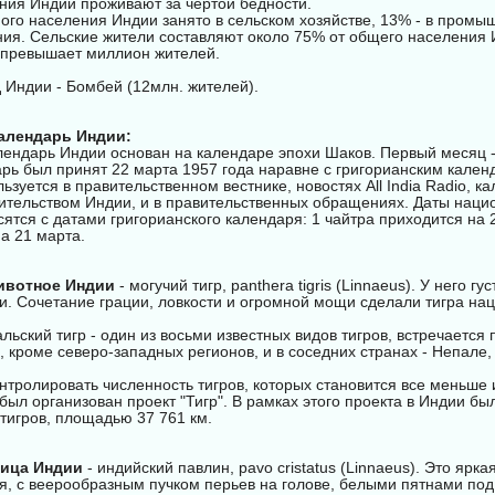
ния Индии проживают за чертой бедности.
ого населения Индии занято в сельском хозяйстве, 13% - в промыш
ия. Сельские жители составляют около 75% от общего населения
 превышает миллион жителей.
 Индии - Бомбей (12млн. жителей).
алендарь Индии:
ендарь Индии основан на календаре эпохи Шаков. Первый месяц - 
арь был принят 22 марта 1957 года наравне с григорианским кален
зуется в правительственном вестнике, новостях All India Radio, к
тельством Индии, и в правительственных обращениях. Даты наци
ятся с датами григорианского календаря: 1 чайтра приходится на 2
на 21 марта.
ивотное Индии
- могучий тигр, panthera tigris (Linnaeus). У него г
. Сочетание грации, ловкости и огромной мощи сделали тигра на
льский тигр - один из восьми известных видов тигров, встречается 
 кроме северо-западных регионов, и в соседних странах - Непале,
онтролировать численность тигров, которых становится все меньше 
был организован проект "Тигр". В рамках этого проекта в Индии бы
тигров, площадью 37 761 км.
тица Индии
- индийский павлин, pavo cristatus (Linnaeus). Это ярка
я, с веерообразным пучком перьев на голове, белыми пятнами под