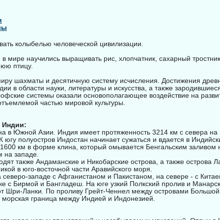
и
лы
вать колыбелью человеческой цивилизации.
в мире научились выращивать рис, хлопчатник, сахарный тростни
юю птицу.
иру шахматы и десятичную систему исчисления. Достижения древ
ии в области науки, литературы и искусства, а также зародившиес
офские системы оказали основополагающее воздействие на развит
еотъемлемой частью мировой культуры.
 Индии:
а в Южной Азии. Индия имеет протяженность 3214 км с севера на 
 К югу полуостров Индостан начинает сужаться и вдается в Индийск
 1600 км в форме клина, который омывается Бенгальским заливом н
 на западе.
одят также Андаманские и Никобарские острова, а также острова 
икой в юго-восточной части Аравийского моря.
 северо-западе с Афганистаном и Пакистаном, на севере - с Кита
ке с Бирмой и Бангладеш. На юге узкий Полкский пролив и Манарс
т Шри-Ланки. По проливу Грейт-Ченнел между островами Большой
 морская граница между Индией и Индонезией.