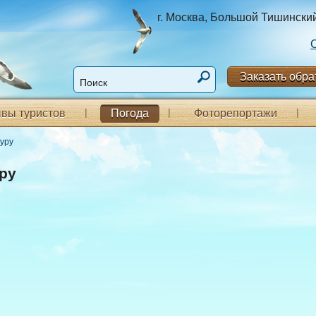
г. Москва, Большой Тишинский п
Заказать обра
вы туристов
Погода
Фоторепортажи
уру
ру