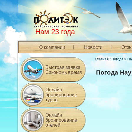
Нам 23 года
О компании
Новости
Отзы
Главная
/
Погода
> На
Быстрая заявка
Погода Нау
Сэкономь время
Онлайн
бронирование
туров
Онлайн
бронирование
отелей