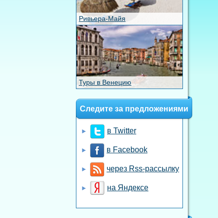
Ривьера-Майя
Туры в Венецию
Следите за предложениями
в Twitter
в Facebook
через Rss-рассылку
на Яндексе