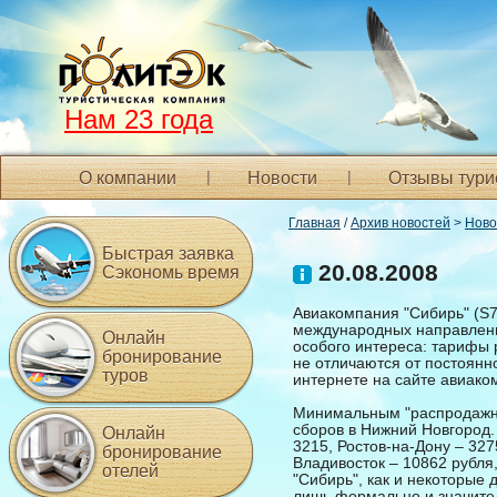
Нам 23 года
О компании
Новости
Отзывы тури
Главная
/
Архив новостей
>
Ново
Быстрая заявка
20.08.2008
Сэкономь время
Авиакомпания "Сибирь" (S7
международных направлени
Онлайн
особого интереса: тарифы
бронирование
не отличаются от постоянн
туров
интернете на сайте авиако
Минимальным "распродажны
сборов в Нижний Новгород. 
Онлайн
3215, Ростов-на-Дону – 327
бронирование
Владивосток – 10862 рубля,
отелей
"Сибирь", как и некоторые
лишь формально и значител