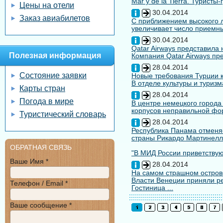
Mar y de la Tierra. Туристы
Цены на отели
30.04.2014
Заказ авиабилетов
С приближением высокого л
увеличивает число приемны
30.04.2014
Qatar Airways представила
Полезная информация
Компания Qatar Airways пр
28.04.2014
Состояние заявки
Новые требования Турции к
В отделе культуры и туризм
Карты стран
28.04.2014
Погода в мире
В центре немецкого города
корпусов неправильной форм
Туристический словарь
28.04.2014
Республика Панама отменяе
страны Рикардо Мартинелл
ОБРАТНАЯ СВЯЗЬ
"В МИД России приветствуют
Ваше Имя *
28.04.2014
На самом страшном остров
Власти Венеции приняли ре
Телефон / Email *
Гостиница ...
Ваше сообщение *