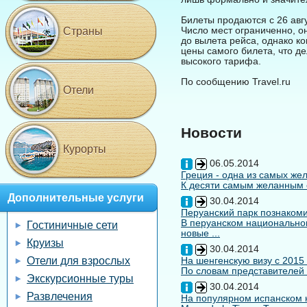
Билеты продаются с 26 авгу
Число мест ограниченно, о
Страны
до вылета рейса, однако к
цены самого билета, что д
высокого тарифа.
По сообщению Travel.ru
Отели
Новости
Курорты
06.05.2014
Греция - одна из самых жел
К десяти самым желанным с
Дополнительные услуги
30.04.2014
Перуанский парк познакоми
В перуанском национальном
Гостиничные сети
новые ...
Круизы
30.04.2014
Отели для взрослых
На шенгенскую визу с 2015
По словам представителей 
Экскурсионные туры
30.04.2014
Развлечения
На популярном испанском к