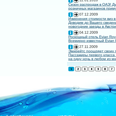
12.01.2010
Сезон распродаж в ОАЭ! Ду
розничных магазинов примут
07.12.2009
Изменения стоимости виз в
Доводим до Вашего сведени
новогодние заезды в Австри
04.12.2009
Роскошный отель Evian Roy
Всемирно известный Evian 
27.11.2009
Эмирейтс поощряет своих 
Пассажиры первого класса 
на одну ночь в любом из мн