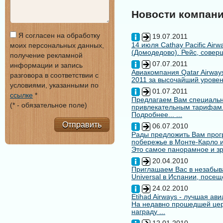
Новости компан
Я согласен на обработку
19.07.2011
14 июля Cathay Pacific Air
моих персональных данных,
(Домодедово). Рейс, совер
получение рекламной
07.07.2011
информации и запись
Авиакомпания Qatar Airways
разговора в соответствии с
2011 за высочайший уровен
условиями, указанными по
01.07.2011
ссылке
*
Предлагаем Вам специальн
(* - обязательное поле)
привлекательным тарифам
Подробнее... ...
Отправить
06.07.2010
Рады предложить Вам про
побережье в Монте-Карло и
Это самое панорамное и зр
20.04.2010
Приглашаем Вас в незабыв
Universal в Испании, посещ
24.02.2010
Etihad Airways - лучшая ав
На недавно прошедшей цере
награду ...