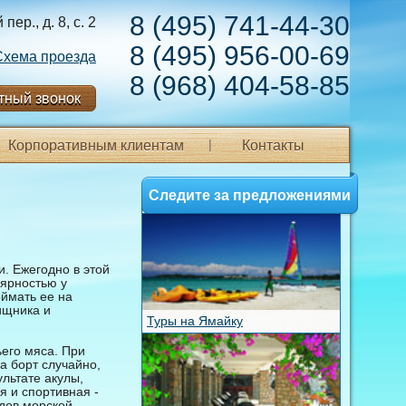
8 (495) 741-44-30
ер., д. 8, с. 2
8 (495) 956-00-69
Схема проезда
8 (968) 404-58-85
тный звонок
Корпоративным клиентам
Контакты
Следите за предложениями
. Ежегодно в этой
лярностью у
оймать ее на
ищника и
Туры на Ямайку
ьего мяса. При
а борт случайно,
ультате акулы,
я и спортивная -
идов морской