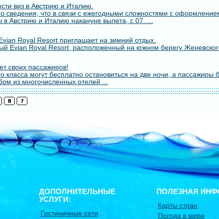
сти виз в Австрию и Италию.
о сведения, что в связи с ежегодными сложностями с оформлением
 в Австрию и Италию накануне вылета, с 07. ...
vian Royal Resort приглашает на зимний отдых.
й Evian Royal Resort, расположенный на южном берегу Женевского
т своих пассажиров!
о класса могут бесплатно остановиться на две ночи, а пассажиры 
бом из многочисленных отелей ...
ДОПОЛНИТЕЛЬНЫЕ
ПОЛЕЗНАЯ ИНФ
УСЛУГИ:
Карты стран
Гостиничные сети
Погода в мире