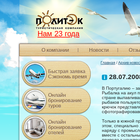
Нам 23 года
О компании
Новости
Отзы
Главная
/
Архив ново
Быстрая заявка
28.07.200
Сэкономь время
В Португалию – за
Рыбалка на акул п
Онлайн
стране вылавлива
бронирование
рыбаков пользуетс
туров
крючок представл
сфотографировавш
Только в южной п
Онлайн
этом, специально 
бронирование
наряду с промысло
отелей
вместе с остальны
привела к неуклон