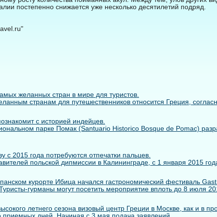
галии постепенно снижается уже несколько десятилетий подряд.
vel.ru"
самых желанных стран в мире для туристов.
ланным странам для путешественников относится Греция, согласно 
познакомит с историей индейцев.
иональном парке Помак (Santuario Historico Bosque de Pomac) раз
у с 2015 года потребуются отпечатки пальцев.
вителей польской дипмиссии в Калининграде, с 1 января 2015 года
панском курорте Ибица начался гастрономический фестиваль Gastr
. Туристы-гурманы могут посетить мероприятие вплоть до 8 июля 2014
сокого летнего сезона визовый центр Греции в Москве, как и в пр
 приемных дней. Начиная с 3 мая подача заявлений ...