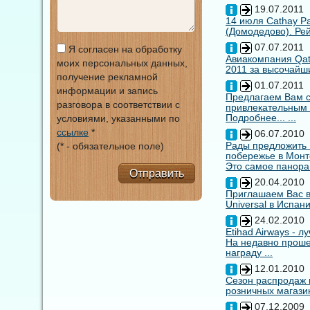
19.07.2011
14 июля Cathay Pa
(Домодедово). Рей
07.07.2011
Я согласен на обработку
Авиакомпания Qata
моих персональных данных,
2011 за высочайши
получение рекламной
01.07.2011
информации и запись
Предлагаем Вам с
разговора в соответствии с
привлекательным
Подробнее... ...
условиями, указанными по
ссылке
*
06.07.2010
Рады предложить
(* - обязательное поле)
побережье в Монт
Это самое панора
Отправить
20.04.2010
Приглашаем Вас в
Universal в Испан
24.02.2010
Etihad Airways - 
На недавно прошед
награду ...
12.01.2010
Сезон распродаж 
розничных магазин
07.12.2009