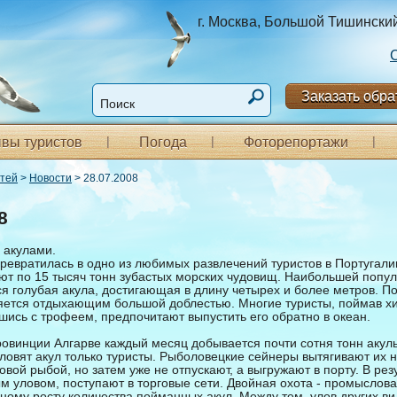
г. Москва, Большой Тишинский п
Заказать обра
вы туристов
Погода
Фоторепортажи
стей
>
Новости
> 28.07.2008
8
 акулами.
ревратилась в одно из любимых развлечений туристов в Португалии
ют по 15 тысяч тонн зубастых морских чудовищ. Наибольшей попу
я голубая акула, достигающая в длину четырех и более метров. П
яется отдыхающим большой доблестью. Многие туристы, поймав х
ись с трофеем, предпочитают выпустить его обратно в океан.
ровинции Алгарве каждый месяц добывается почти сотня тонн акул
ловят акул только туристы. Рыболовецкие сейнеры вытягивают их н
вой рыбой, но затем уже не отпускают, а выгружают в порту. В рез
м уловом, поступают в торговые сети. Двойная охота - промыслова
ному росту количества пойманных акул. Между тем, улов других в