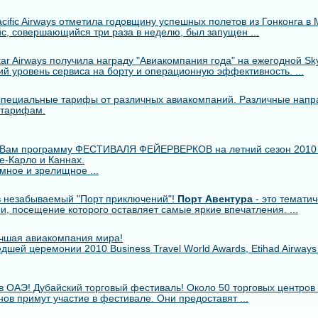
cific Airways отметила годовщину успешных полетов из Гонконга в 
с, совершающийся три раза в неделю, был запущен ...
r Airways получила награду "Авиакомпания года" на ежегодной Skytr
й уровень сервиса на борту и операционную эффективность. ...
пециальные тарифы от различных авиакомпаний. Различные напр
 тарифам.
 Вам программу ФЕСТИВАЛЯ ФЕЙЕРВЕРКОВ на летний сезон 2010
е-Карло и Каннах.
мное и зрелищное ...
 незабываемый "Порт приключений"!
Порт Авентура
- это тематич
ии, посещение которого оставляет самые яркие впечатления. ...
лучшая авиакомпания мира!
шей церемонии 2010 Business Travel World Awards, Etihad Airway
в ОАЭ! Дубайский торговый фестиваль! Около 50 торговых центров 
ов примут участие в фестивале. Они предоставят ...