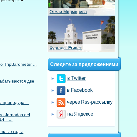
Отели Мармариса
Хургада. Египет
TripBarometer ...
Следите за предложениями
в Twitter
рабатываются две
в Facebook
через Rss-рассылку
 процедура ...
на Яндексе
o Jornadas del
 г. ...
ошлые годы,