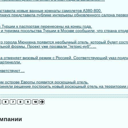
едставила новые ванные комнаты самолетов A380-800.
rways представила публике интерьеры обновленного салона первого
 Турции к паспортам перенесены на конец года.
 и туризма посольства Турции в Москве сообщили, что страна отодв
го города Мюнхена появится необычный отель, который будет состо
ьной формы. Проект уже прозвали "тетрис-куб". ...
а отменяет визовый режим с Россией. Соответствующий указ подп
артинелли.
ветствуют ...
м острове Европы появится роскошный отель.
риняли решение построить новый роскошный отель на территории 
омпании