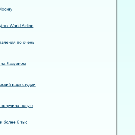
Москву
ax World Airline
авления по очень
 на Лазурном
еский парк студии
s получила новую
и более 6 тыс