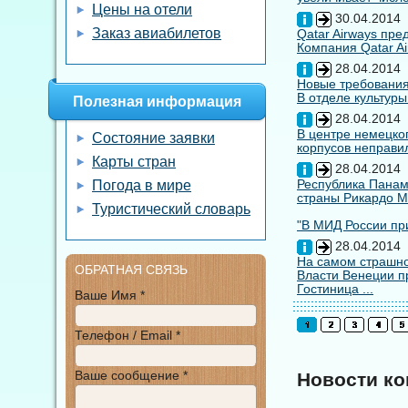
Цены на отели
30.04.2014
Заказ авиабилетов
Qatar Airways пр
Компания Qatar Ai
28.04.2014
Новые требования
В отделе культуры
Полезная информация
28.04.2014
В центре немецко
Состояние заявки
корпусов неправил
Карты стран
28.04.2014
Республика Панам
Погода в мире
страны Рикардо М
Туристический словарь
"В МИД России при
28.04.2014
На самом страшно
ОБРАТНАЯ СВЯЗЬ
Власти Венеции п
Гостиница ...
Ваше Имя *
Телефон / Email *
Ваше сообщение *
Новости к