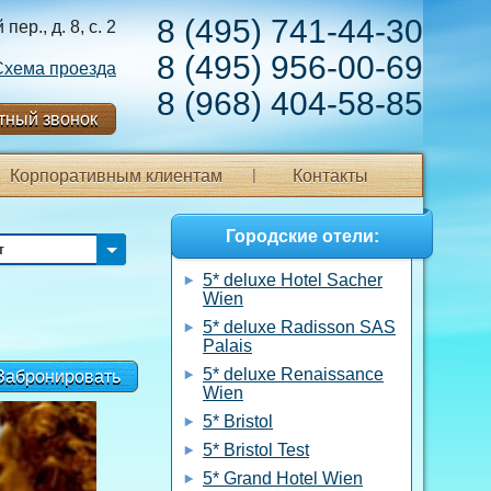
8 (495) 741-44-30
ер., д. 8, с. 2
8 (495) 956-00-69
Схема проезда
8 (968) 404-58-85
тный звонок
Корпоративным клиентам
Контакты
Городские отели:
т
5* deluxe Hotel Sacher
Wien
5* deluxe Radisson SAS
Palais
5* deluxe Renaissance
Забронировать
Wien
5* Bristol
5* Bristol Test
5* Grand Hotel Wien