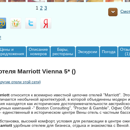
1
2
3
Смот
!
Цены и
Описание
Бары,
Отзы
Экскурсии
Погода
предложения
номеров
рестораны
(1)
еля Marriott Vienna 5* ()
другие отели этой сети)
riott
относится к всемирно ивестной цепочке отелей "Marriott". Эт
личается необычной архитектурой, в которой объединены модерн и
ия находятся как исторические достопримечательности австрийской
пных кампаний -" Boston Consulting", "Procter & Gamble", Офис О
t" - единственный в историческом центре Вены отель с частным бас
становка, высокий комфорт, условия для релаксации в центре ожи
arriott
удобным отелем для бизнеса, отдыха и знакомства с Веной.