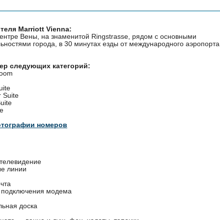
еля Marriott Vienna:
ентре Вены, на знаменитой Ringstrasse, рядом с основными
ьностями города, в 30 минутах езды от международного аэропорта
мер следующих категорий:
Room
uite
 Suite
uite
te
отографии номеров
 телевидение
е линии
очта
 подключения модема
льная доска