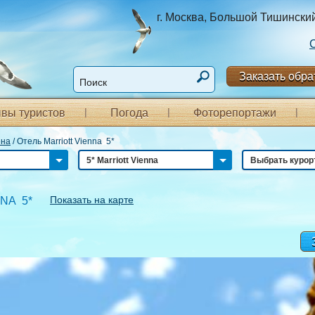
г. Москва, Большой Тишинский п
Заказать обра
вы туристов
Погода
Фоторепортажи
ена
/
Отель Marriott Vienna 5*
5* Marriott Vienna
Выбрать курор
Показать на карте
NA 5*