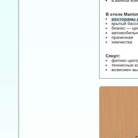
в ванной ком
B отеле Marrio
рестораны 
крытый бассе
бизнес — цен
автомобильн
прачечная
химчистка
Спорт:
фитнес-цент
теннисные ко
возможен вы
П