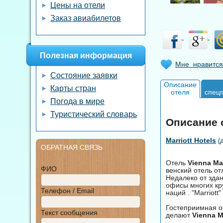
Цены на отели
Заказ авиабилетов
Полезная информация
Мне нравится
Состояние заявки
Описание
Карты стран
отеля
спец
Погода в мире
Туристический словарь
Описание от
Marriott Hotels
(
ОБРАТНАЯ СВЯЗЬ
Отель
Vienna Mar
ФИО
венский отель от
Недалеко от здан
офисы многих кру
Телефон / Email
наций . "Marriot
Гостеприимная об
Текст сообщения
делают
Vienna M