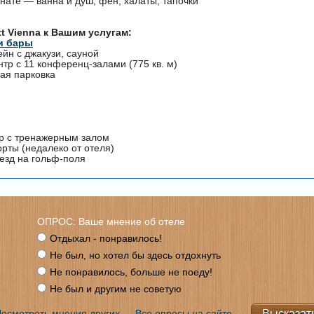
нате — ванна и душ, фен, халаты, тапочки
tt Vienna к Вашим услугам:
и бары
йн с джакузи, сауной
тр с 11 конференц-залами (775 кв. м)
ая парковка
р с тренажерным залом
рты (недалеко от отеля)
езд на гольф-поля
ОПРОС: Ваше мнение об отеле
Отдыхал - понравилось!
Не был, но хотел бы здесь отдохнуть
Не понравилось, больше не поеду!
Не был и другим не советую
осмотреть мнения других
Все опросы на сайте