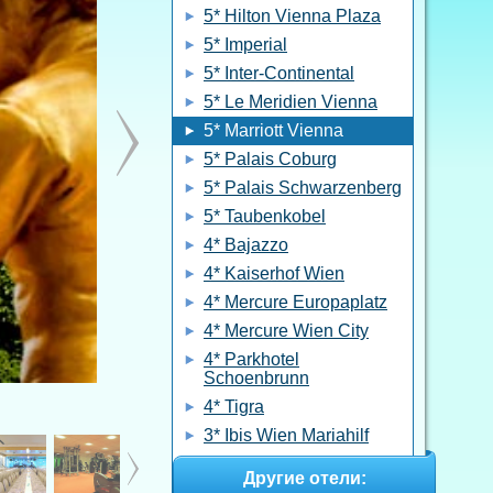
5* Hilton Vienna Plaza
5* Imperial
5* Inter-Continental
5* Le Meridien Vienna
5* Marriott Vienna
5* Palais Coburg
5* Palais Schwarzenberg
5* Taubenkobel
4* Bajazzo
4* Kaiserhof Wien
4* Mercure Europaplatz
4* Mercure Wien City
4* Parkhotel
Schoenbrunn
4* Tigra
3* Ibis Wien Mariahilf
Другие отели: