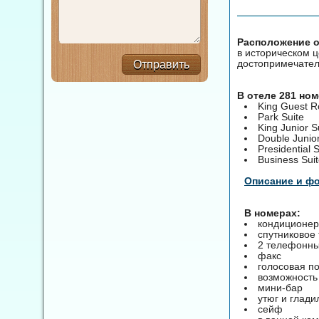
Расположение от
в историческом ц
достопримечател
Отправить
В отеле 281 но
King Guest 
Park Suite
King Junior S
Double Junior
Presidential S
Business Sui
Описание и ф
В номерах:
кондиционер
спутниковое
2 телефонны
факс
голосовая п
возможность
мини-бар
утюг и глади
сейф