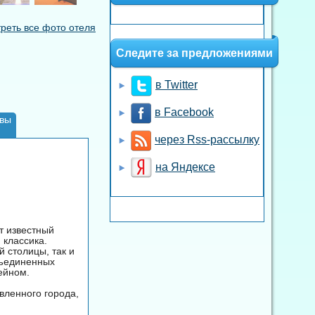
реть все фото отеля
Следите за предложениями
в Twitter
в Facebook
вы
через Rss-рассылку
на Яндексе
от известный
 классика.
 столицы, так и
бъединенных
сейном.
вленного города,