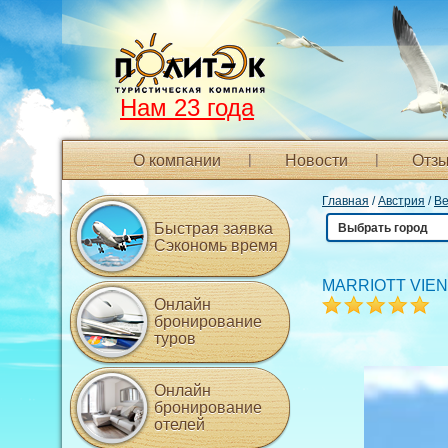
Нам 23 года
О компании
Новости
Отзы
Главная
/
Австрия
/
В
Быстрая заявка
Выбрать город
Сэкономь время
MARRIOTT VIEN
Онлайн
бронирование
туров
Онлайн
бронирование
отелей