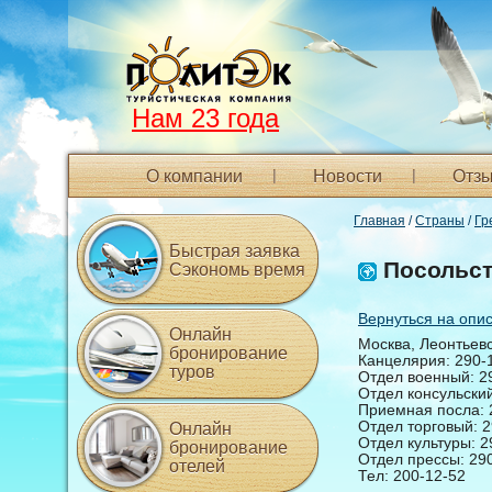
Нам 23 года
О компании
Новости
Отзы
Главная
/
Страны
/
Гр
Быстрая заявка
Посольст
Сэкономь время
Вернуться на опи
Онлайн
Москва, Леонтьевс
бронирование
Канцелярия: 290-
туров
Отдел военный: 2
Отдел консульский
Приемная посла: 
Отдел торговый: 2
Онлайн
Отдел культуры: 2
бронирование
Отдел прессы: 29
отелей
Тел: 200-12-52