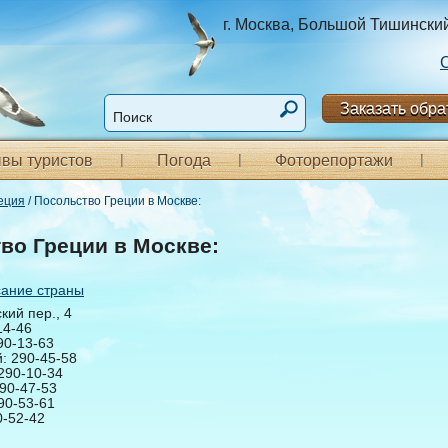
г. Москва, Большой Тишинский п
Заказать обра
вы туристов
Погода
Фоторепортажи
еция
/ Посольство Греции в Москве:
во Греции в Москве:
сание страны
кий пер., 4
14-46
90-13-63
: 290-45-58
290-10-34
90-47-53
90-53-61
0-52-42