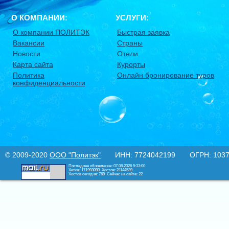
О КОМПАНИИ:
УСЛУГИ:
О компании ПОЛИТЭК
Быстрая заявка
Вакансии
Страны
Новости
Отели
Карта сайта
Курорты
Политика
Онлайн бронирование туров
конфиденциальности
© 2009-2020
ООО "Политэк"
ИНН: 7724042199 ОГРН: 10377
Последнее обновление: 07.08.2026 5:33:00
Хитов: 171993093
Хостов: 21144539
Хостов сегодня: 769
Сейчас на сайте: 22