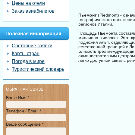
Цены на отели
Заказ авиабилетов
Пьемонт
(Piedmont) - означ
географического положения 
регионов Италии.
Площадь Пьемонта составля
Полезная информация
миллиона в человек. Этот к
подножия Альп, отделяющих
Состояние заявки
естественной границей с Ли
Близость трех международн
Карты стран
административным центром 
легко доступной связь с рег
Погода в мире
Туристический словарь
ОБРАТНАЯ СВЯЗЬ
Ваше Имя *
Телефон / Email *
Ваше сообщение *