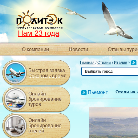
Нам 23 года
О компании
Новости
Отзывы тури
Главная
/
Страны
/
Италия
>
Быстрая заявка
Выбрать город
Сэкономь время
Отели на 
Пьемонт
Онлайн
бронирование
туров
Онлайн
бронирование
отелей