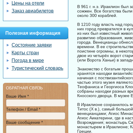
Цены на отели
В 961 г. н.э. Ираклион был
Заказ авиабилетов
сожжен. Все богатства были
около 300 кораблей.
В 1210 году власть над гор
них город превратился в ку
Полезная информация
из них был известный живоп
развитию образования, живо
города. Венецианцы обнесл
Состояние заявки
времени. В ее строительств
поистине огромны, в некото
Карты стран
двое из четырёх ворот стар
(или Ворота Ханьи) в запад
Погода в мире
Туристический словарь
Знакомство с богатым прош
хранятся находки византийс
начиная с поствизантийског
частью этого музея являютс
Теофаниса и Георгиоса Кло
ОБРАТНАЯ СВЯЗЬ
собраны находки разных вре
Кносского дворца. В музее 
Ваше Имя *
В Ираклионе сохранилось мн
Титос (X в.), самый большой
Телефон / Email *
венецианцами; Агиос Минас 
Агиос Аикатерини, где в на
Ваше сообщение *
Возрождения; монастырь Свя
монастырем в Ираклионе; 
Греции.