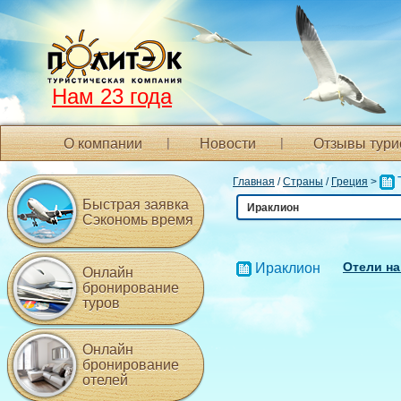
Нам 23 года
О компании
Новости
Отзывы тури
Главная
/
Страны
/
Греция
>
Быстрая заявка
Ираклион
Сэкономь время
Отели на
Ираклион
Онлайн
бронирование
туров
Онлайн
бронирование
отелей