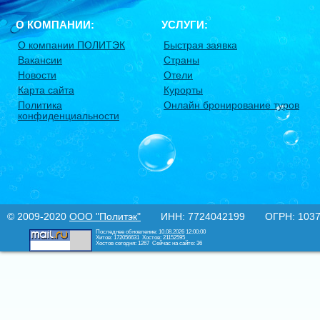
О КОМПАНИИ:
УСЛУГИ:
О компании ПОЛИТЭК
Быстрая заявка
Вакансии
Страны
Новости
Отели
Карта сайта
Курорты
Политика
Онлайн бронирование туров
конфиденциальности
© 2009-2020
ООО "Политэк"
ИНН: 7724042199 ОГРН: 10377
Последнее обновление: 10.08.2026 12:00:00
Хитов: 172056631
Хостов: 21152595
Хостов сегодня: 1267
Сейчас на сайте: 36