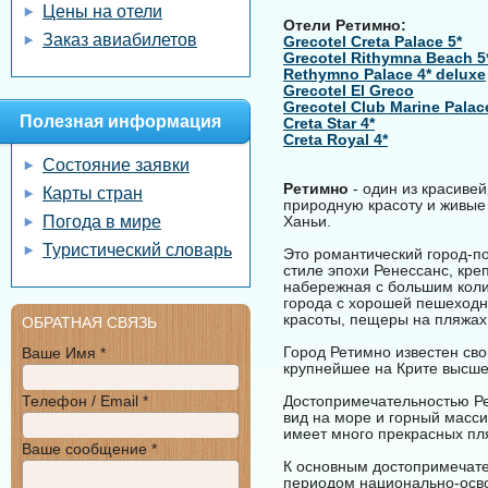
Цены на отели
Отели Ретимно:
Заказ авиабилетов
Grecotel Creta Palace 5*
Grecotel Rithymna Beach 5
Rethymno Palace 4* deluxe
Grecotel El Greco
Grecotel Club Marine Palace
Полезная информация
Creta Star 4*
Creta Royal 4*
Состояние заявки
Ретимно
- один из красиве
Карты стран
природную красоту и живые т
Погода в мире
Ханьи.
Туристический словарь
Это романтический город-по
стиле эпохи Ренессанс, кр
набережная с большим коли
города с хорошей пешеход
красоты, пещеры на пляжах,
ОБРАТНАЯ СВЯЗЬ
Город Ретимно известен св
Ваше Имя *
крупнейшее на Крите высше
Телефон / Email *
Достопримечательностью Ре
вид на море и горный масси
имеет много прекрасных пл
Ваше сообщение *
К основным достопримечател
периодом национально-осво