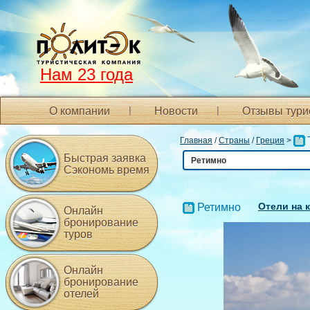
Нам 23 года
О компании
Новости
Отзывы тури
Главная
/
Страны
/
Греция
>
Быстрая заявка
Ретимно
Сэкономь время
Отели на 
Ретимно
Онлайн
бронирование
туров
Онлайн
бронирование
отелей