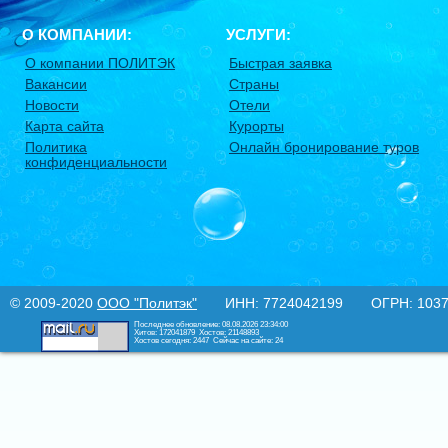
О КОМПАНИИ:
УСЛУГИ:
О компании ПОЛИТЭК
Быстрая заявка
Вакансии
Страны
Новости
Отели
Карта сайта
Курорты
Политика
Онлайн бронирование туров
конфиденциальности
© 2009-2020
ООО "Политэк"
ИНН: 7724042199 ОГРН: 10377
Последнее обновление: 08.08.2026 23:34:00
Хитов: 172041879
Хостов: 21148893
Хостов сегодня: 2447
Сейчас на сайте: 24