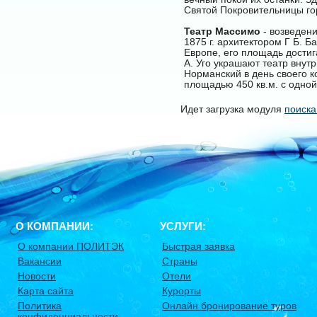
Святой Покровительницы го
Театр Массимо
- возведени
1875 г. архитектором Г Б. Б
Европе, его площадь достиг
А. Уго украшают театр внут
Норманский в день своего 
площадью 450 кв.м. с одной
Идет загрузка модуля
поиска
О КОМПАНИИ:
УСЛУГИ:
О компании ПОЛИТЭК
Быстрая заявка
Вакансии
Страны
Новости
Отели
Карта сайта
Курорты
Политика
Онлайн бронирование туров
конфиденциальности