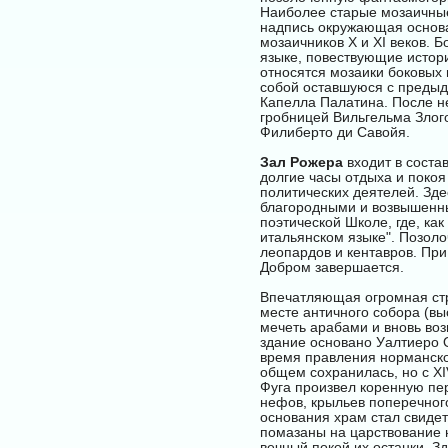
Наиболее старые мозаичные 
надпись окружающая основа
мозаичников Х и XI веков.
языке, повествующие истори
относятся мозаики боковых 
собой оставшуюся с предыд
Капелла Палатина. После н
гробницей Вильгельма Злог
Филиберто ди Савойя.
Зал Рожера
входит в соста
долгие часы отдыха и покоя
политических деятелей. Зде
благородными и возвышенны
поэтической Школе, где, ка
итальянском языке". Позоло
леопардов и кентавров. При
Добром завершается.
Впечатляющая огромная стр
месте античного собора (вы
мечеть арабами и вновь во
здание основано Уалтиеро О
время правления норманского
общем сохранилась, но с XI
Фуга произвел коренную пе
нефов, крыльев поперечного
основания храм стал свидет
помазаны на царствование н
вечный покой их останки. З