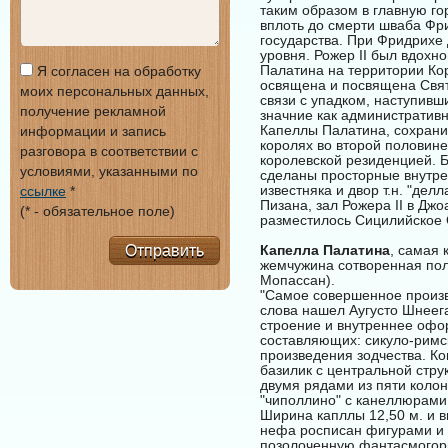
таким образом в главную го
вплоть до смерти шваба Фри
государства. При Фридрихе 
уровня. Рожер II был вдохн
Палатина на территории Кор
Я согласен на обработку
освящена и посвящена Свято
моих персональных данных,
связи с упадком, наступив
получение рекламной
значние как административн
Капеллы Палатина, сохрани
информации и запись
королях во второй половине
разговора в соответствии с
королевской резиденцией. 
условиями, указанными по
сделаны просторные внутрен
известняка и двор т.н. "де
ссылке
*
Пизана, зал Рожера II в Дж
(* - обязательное поле)
разместилось Сицилийское
Отправить
Капелла Палатина
, самая
жемчужина сотворенная пол
Мопассан).
"Самое совершенное произве
слова нашел Аугусто Шнеега
строение и внутреннее офо
составляющих: сикуло-римс
произведения зодчества. К
базилик с центральной стру
двумя рядами из пяти коло
"чиполлино" с канеллюрами.
Ширина капллы 12,50 м. и в
нефа росписан фигурами и
позолоченную фантасмогори