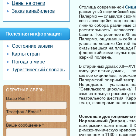
Цены на отели
Столица современной
Сиц
Заказ авиабилетов
раскинутый сицилийской кра
Палермо — славился своими
возвышающийся над площад
линиях собора различные ст
растительность", неокласси
Полезная информация
башни. Построенное в XII в
Палермо, ощущаешь себя не
улицы по лесенке Святой Ек
Состояние заявки
оказываешься на площади 
флорентийскими скульптора
Карты стран
жаркий полдень.
Погода в мире
В старинных домах XII—XVI 
Туристический словарь
живущие в этих домах, — по
как все сицилийцы, горожане
Палермский оперный театр 
Не редкость — услышать поз
"Севильского цирюльника". 
ОБРАТНАЯ СВЯЗЬ
замечательную росписную с
театрального шествия "Кар
Ваше Имя *
театр, с актерами на ниточк
Телефон / Email *
Основные достопримечат
Норманнский Дворец
- эт
Ваше сообщение *
палермских памятников. В I
римско-пуническую крепость
сувереном в 1130 г. расшир