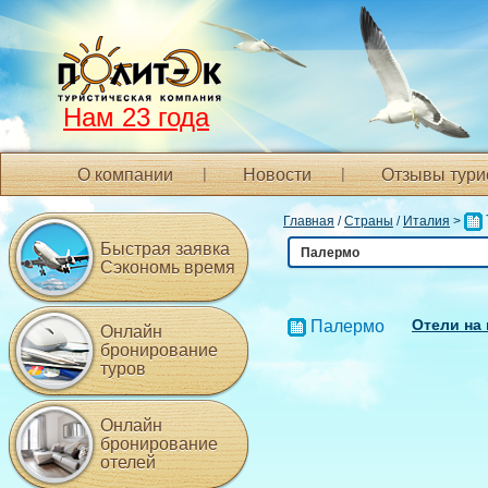
Нам 23 года
О компании
Новости
Отзывы тури
Главная
/
Страны
/
Италия
>
Быстрая заявка
Палермо
Сэкономь время
Отели на 
Палермо
Онлайн
бронирование
туров
Онлайн
бронирование
отелей