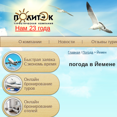
Нам 23 года
О компании
Новости
Отзывы тури
Главная
/
Погода
> Йемен
Быстрая заявка
погода в Йемене
Сэкономь время
Онлайн
бронирование
туров
Онлайн
бронирование
отелей