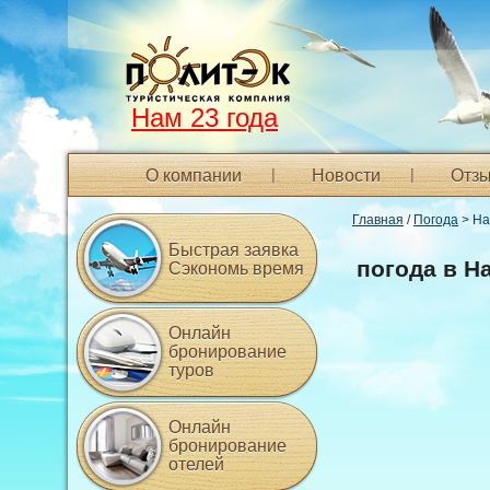
Нам 23 года
О компании
Новости
Отзы
Главная
/
Погода
> На
Быстрая заявка
погода в Н
Сэкономь время
Онлайн
бронирование
туров
Онлайн
бронирование
отелей