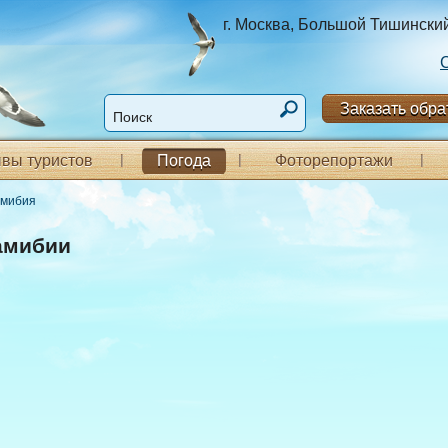
г. Москва, Большой Тишинский п
Заказать обра
вы туристов
Погода
Фоторепортажи
мибия
амибии