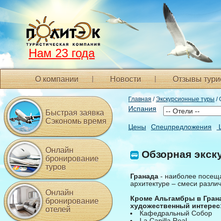
Нам 23 года
О компании
Новости
Отзывы тури
Главная
/
Экскурсионные туры
/ 
Испания
Быстрая заявка
Сэкономь время
Цены
Спецпредложения
Онлайн
Обзорная экск
бронирование
туров
Гранада
- наиболее посеща
архитектуре – смеси различ
Онлайн
Кроме Альгамбры в Грана
бронирование
художественный интерес
отелей
Кафедральный Собор
La Capilla Real