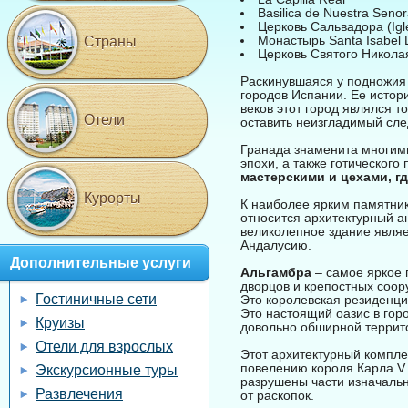
Basilica de Nuestra Senor
Церковь Сальвадора (Igle
Монастырь Santa Isabel 
Страны
Церковь Святого Никола
Раскинувшаяся у подножия 
городов Испании. Ее истор
веков этот город являлся т
Отели
оставить неизгладимый след
Гранада знаменита многим
эпохи, а также готического
мастерскими и цехами, г
Курорты
К наиболее ярким памятник
относится архитектурный 
великолепное здание являе
Андалусию.
Дополнительные услуги
Альгамбра
– самое яркое 
дворцов и крепостных соор
Гостиничные сети
Это королевская резиденци
Это настоящий оазис в гор
Круизы
довольно обширной террит
Отели для взрослых
Этот архитектурный комплек
повелению короля Карла V 
Экскурсионные туры
разрушены части изначальн
Развлечения
от раскопок.