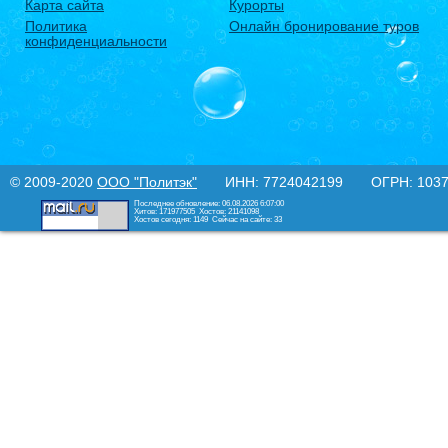
Карта сайта
Курорты
Политика
Онлайн бронирование туров
конфиденциальности
© 2009-2020
ООО "Политэк"
ИНН: 7724042199 ОГРН: 10377
Последнее обновление: 06.08.2026 6:07:00
Хитов: 171977505
Хостов: 21141098
Хостов сегодня: 1149
Сейчас на сайте: 33