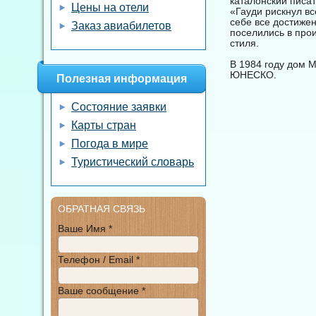
каталонский писат
Цены на отели
«Гауди рискнул вс
себе все достижен
Заказ авиабилетов
поселились в про
стиля.
В 1984 году дом 
ЮНЕСКО.
Полезная информация
Состояние заявки
Карты стран
Погода в мире
Туристический словарь
ОБРАТНАЯ СВЯЗЬ
Ваше Имя *
Телефон / Email *
Ваше сообщение *