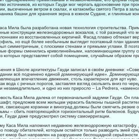
о источников, из которых Гауди мог черпать вдохновение при про
ии, высеченные ветром в скалах, и катакомбы святого Петра в заль
чаника башни для хранения зерна в южном Судане, и глиняные ко
аса Мила была разработана новая технология строительства. Пр
ные конструкции железнодорожных вокзалов, с той разницей что 
лоннами из восстановленных кирпичей. Фасад плавно обтекает ве
офиль, но ещё более необычным выглядит поэтажный план здания.
ыл симметричным, с плоскими стенами и прямыми углами. В поэт
ные формы сменились криволинейными, напоминающими группу 
из которых представляет собой помещение, случайным образом пр
чения в Школе архитектуры Гауди записал в своём дневнике: «Сов
 здании всё подчинено единой доминирующей идее». Доминирующа
ставляющая впечатление движения, столь характерное для арт нув
как вода с речных порогов, заставляя взгляд скользить вниз по чер
и незамедлительно, и одно из них приросло – La Pedrera, «камено
вость Каса Мила далека от первоначальной задумки Гауди. Он пл
шафт, предложив всем жильцам украсить балконы пышной растите
я, свисающие корзинки и виноград должны были смягчить резкие оч
льмы – сбить повторяющийся горизонтальный ритм балконов. Буду
ки, Гауди даже предусмотрел систему самоирригации.
ому Каса Мила напомнил недавнюю железнодорожную катастрофу. 
о поводу обитателей, которым остаётся только разводить змей сре
Этот юмор был направлен на разрушение беспощадной серьёзности