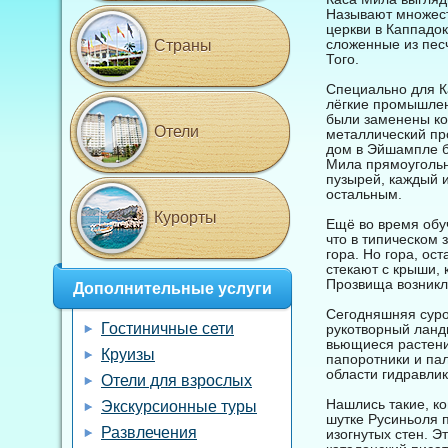
Называют множеств
церкви в Каппадок
сложенные из пес
Страны
Того.
Специально для К
лёгкие промышлен
были заменены ко
Отели
металлический пр
дом в Эйшампле б
Мила прямоуголь
пузырей, каждый 
остальным.
Курорты
Ещё во время обу
что в типическом
гора. Но гора, о
стекают с крыши, 
Прозвища возникл
Дополнительные услуги
Сегодняшняя суро
Гостиничные сети
рукотворный ланд
вьющиеся растени
Круизы
папоротники и па
области гидравли
Отели для взрослых
Нашлись такие, к
Экскурсионные туры
шутке Русиньоля п
Развлечения
изогнутых стен. 