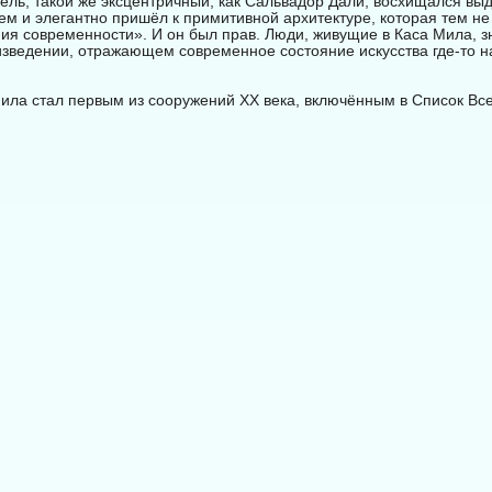
ель, такой же эксцентричный, как Сальвадор Дали, восхищался вы
ем и элегантно пришёл к примитивной архитектуре, которая тем не
ия современности». И он был прав. Люди, живущие в Каса Мила, зн
изведении, отражающем современное состояние искусства где-то н
Мила стал первым из сооружений XX века, включённым в Список Вс