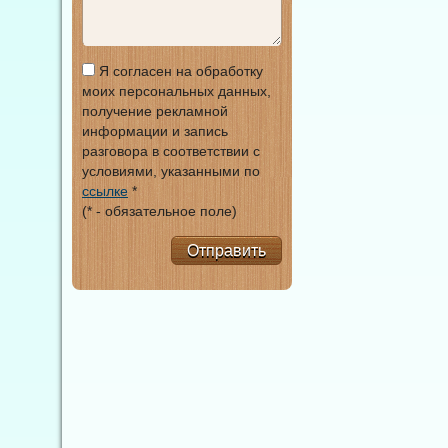
Я согласен на обработку
моих персональных данных,
получение рекламной
информации и запись
разговора в соответствии с
условиями, указанными по
ссылке
*
(* - обязательное поле)
Отправить