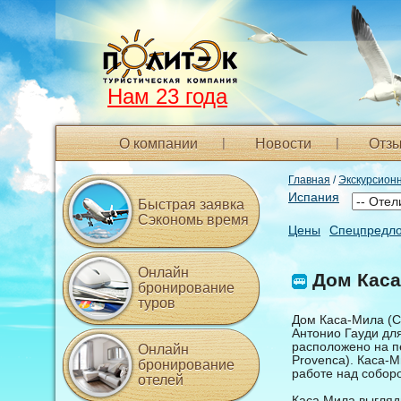
Нам 23 года
О компании
Новости
Отзы
Главная
/
Экскурсион
Испания
Быстрая заявка
Сэкономь время
Цены
Спецпредл
Онлайн
Дом Каса
бронирование
туров
Дом Каса-Мила (C
Антонио Гауди дл
расположено на пе
Онлайн
Provenca). Каса-М
бронирование
работе над собор
отелей
Каса Мила выгляд