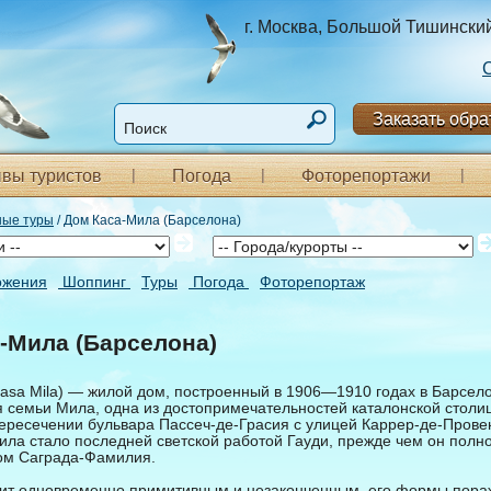
г. Москва, Большой Тишинский п
Заказать обра
вы туристов
Погода
Фоторепортажи
ные туры
/ Дом Каса-Мила (Барселона)
ожения
Шоппинг
Туры
Погода
Фоторепортаж
-Мила (Барселона)
asa Mila) — жилой дом, построенный в 1906—1910 годах в Барсел
я семьи Мила, одна из достопримечательностей каталонской столи
ресечении бульвара Пассеч-де-Грасия с улицей Каррер-де-Провенс
ила стало последней светской работой Гауди, прежде чем он полн
ом Саграда-Фамилия.
ит одновременно примитивным и незаконченным, его формы пора