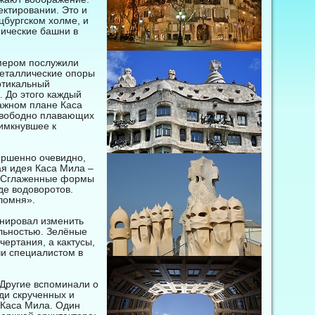
ектировании. Это и
цбургском холме, и
нические башни в
имером послужили
металлические опоры
ртикальный
 До этого каждый
ажном плане Каса
свободно плавающих
имкнувшее к
ершенно очевидно,
я идея Каса Мила –
о. Сглаженные формы
еде водоворотов.
ломня».
анировал изменить
льностью. Зелёные
ертания, а кактусы,
чи специалистом в
Другие вспоминали о
ди скрученных и
 Каса Мила. Один