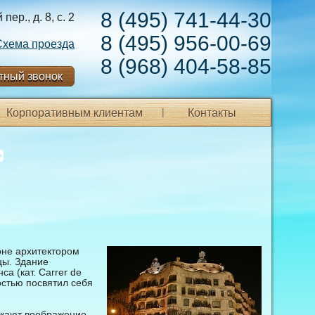
8 (495) 741-44-30
ер., д. 8, с. 2
8 (495) 956-00-69
Схема проезда
8 (968) 404-58-85
тный звонок
Корпоративным клиентам
Контакты
оне архитектором
цы. Здание
а (кат. Carrer de
остью посвятил себя
жают воображение.