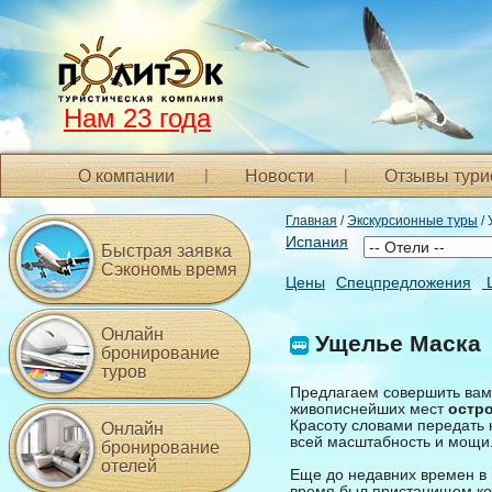
Нам 23 года
О компании
Новости
Отзывы тури
Главная
/
Экскурсионные туры
/ 
Испания
Быстрая заявка
Сэкономь время
Цены
Спецпредложения
Онлайн
Ущелье Маска
бронирование
туров
Предлагаем совершить вам 
живописнейших мест
остр
Красоту словами передать 
Онлайн
всей масштабность и мощи.
бронирование
отелей
Еще до недавних времен в
время был пристанищем кон