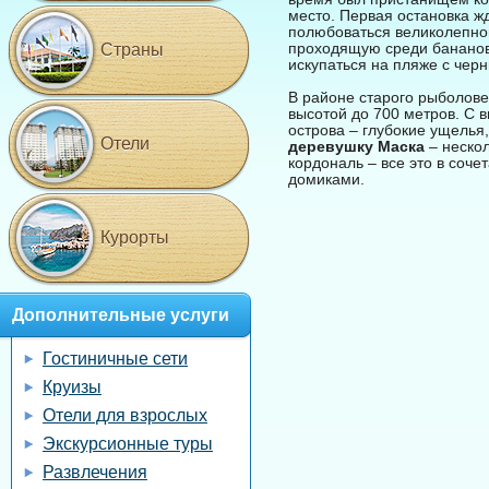
место. Первая остановка ж
полюбоваться великолепной
проходящую среди банановы
Страны
искупаться на пляже с чер
В районе старого рыболове
высотой до 700 метров. С 
острова – глубокие ущелья
Отели
деревушку Маска
– нескол
кордональ – все это в соч
домиками.
Курорты
Дополнительные услуги
Гостиничные сети
Круизы
Отели для взрослых
Экскурсионные туры
Развлечения