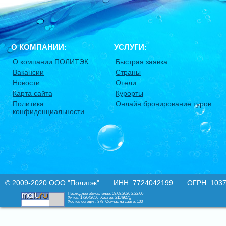
О КОМПАНИИ:
УСЛУГИ:
О компании ПОЛИТЭК
Быстрая заявка
Вакансии
Страны
Новости
Отели
Карта сайта
Курорты
Политика
Онлайн бронирование туров
конфиденциальности
© 2009-2020
ООО "Политэк"
ИНН: 7724042199 ОГРН: 10377
Последнее обновление: 09.08.2026 2:22:00
Хитов: 172042656
Хостов: 21149271
Хостов сегодня: 379
Сейчас на сайте: 100