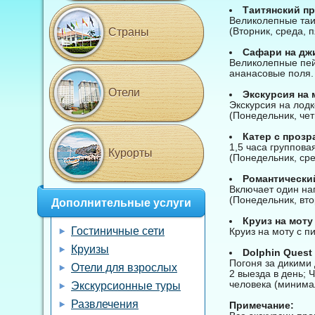
Таитянский пр
Великолепные таит
(Вторник, среда, п
Страны
Сафари на джи
Великолепные пей
ананасовые поля.
Отели
Экскурсия на 
Экскурсия на лодк
(Понедельник, четв
Катер с прозр
1,5 часа группова
Курорты
(Понедельник, сре
Романтический
Включает один нап
(Понедельник, вто
Дополнительные услуги
Круиз на моту
Гостиничные сети
Круиз на моту с п
Круизы
Dolphin Quest
Погоня за дикими
Отели для взрослых
2 выезда в день; 
человека (минимал
Экскурсионные туры
Развлечения
Примечание: