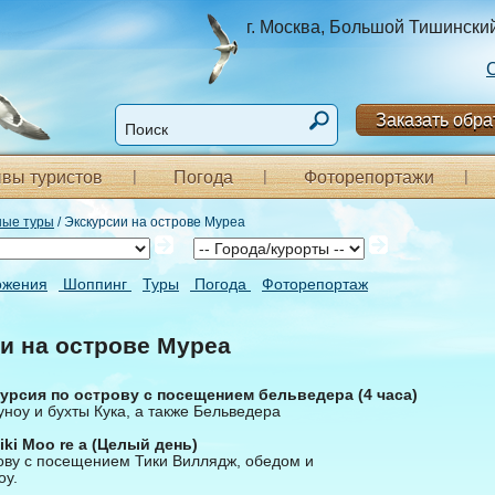
г. Москва, Большой Тишинский п
Заказать обра
вы туристов
Погода
Фоторепортажи
ные туры
/ Экскурсии на острове Муреа
ожения
Шоппинг
Туры
Погода
Фоторепортаж
и на острове Муреа
урсия по острову с посещением бельведера (4 часа)
ноу и бухты Кука, а также Бельведера
iki Moo re а (Целый день)
ову с посещением Тики Виллядж, обедом и
оу.