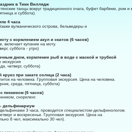
аздник в Тики Виллядж
янские танцы вокруг традиционного очага, буфет барбекю, ром и 
ятница и суббота).
пе 4 часа
зажи вулканического острова, бельведеры и
моту с кормлением акул и скатов (6 часов)
е, включает купание на моту.
ерг, суббота - утро)
ачным дном, кормление рыб в воде с маской и трубкой
я экскурсия
да, четверг, суббота)
 круиз при закате солнца (2 часа)
иток на человека. Групповая экскурсия. Цена на человека.
рник, среда, пятница, суббота)
 с пикником (6 часов)
икником, сноркленг.
 - дельфинариум
 дельфинами 3 часа, проводится специалистом-дельфинологом.
Четверг и воскресенье. Групповая экскурсия. Цена на
ьно 8 чел, максимально 30 чел).