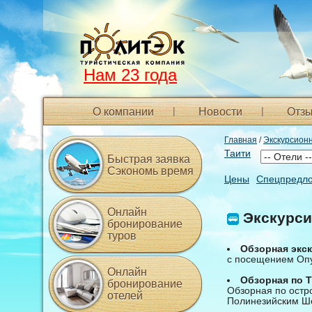
Нам 23 года
О компании
Новости
Отзы
Главная
/
Экскурсион
Таити
Быстрая заявка
Сэкономь время
Цены
Спецпредл
Онлайн
Экскурси
бронирование
туров
Обзорная экск
с посещением Опу
Онлайн
Обзорная по T
бронирование
Обзорная по остр
отелей
Полинезийским Ш